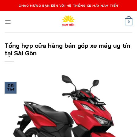
Bỏ
CHÀO MỪNG BẠN ĐẾN VỚI HỆ THỐNG XE MÁY NAM TIẾN
qua
nội
0
dung
Tổng hợp cửa hàng bán góp xe máy uy tín
tại Sài Gòn
09
Th4