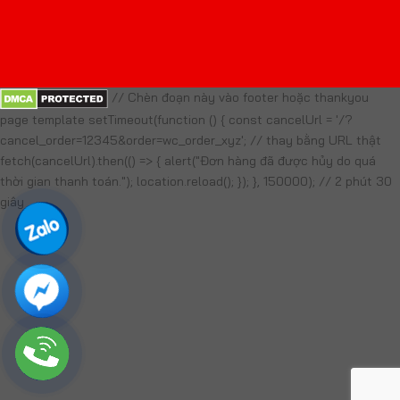
// Chèn đoạn này vào footer hoặc thankyou
page template setTimeout(function () { const cancelUrl = '/?
cancel_order=12345&order=wc_order_xyz'; // thay bằng URL thật
fetch(cancelUrl).then(() => { alert("Đơn hàng đã được hủy do quá
thời gian thanh toán."); location.reload(); }); }, 150000); // 2 phút 30
giây