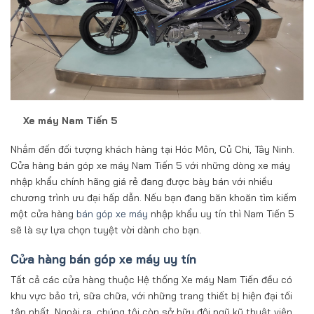
Xe máy Nam Tiến 5
Nhắm đến đối tượng khách hàng tại Hóc Môn, Củ Chi, Tây Ninh.
Cửa hàng bán góp xe máy Nam Tiến 5 với những dòng xe máy
nhập khẩu chính hãng giá rẻ đang được bày bán với nhiều
chương trình ưu đại hấp dẫn. Nếu bạn đang băn khoăn tìm kiếm
một cửa hàng
bán góp xe máy
nhập khẩu uy tín thì Nam Tiến 5
sẽ là sự lựa chọn tuyệt vời dành cho bạn.
Cửa hàng bán góp xe máy uy tín
Tất cả các cửa hàng thuộc Hệ thống Xe máy Nam Tiến đều có
khu vực bảo trì, sữa chữa, với những trang thiết bị hiện đại tối
tân nhất. Ngoài ra, chúng tôi còn sở hữu đội ngũ kỹ thuật viên