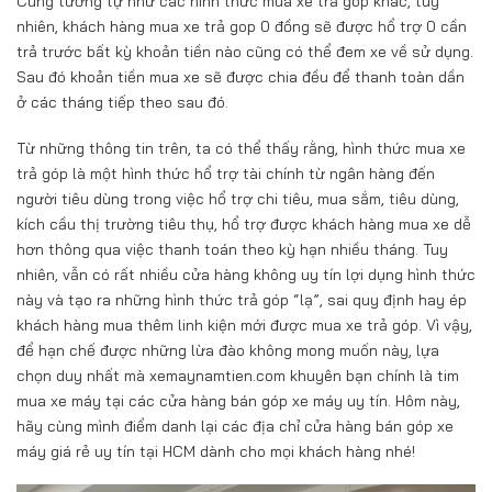
Cũng tương tự như các hình thức mua xe trả góp khác, tuy
nhiên, khách hàng mua xe trả gop 0 đồng sẽ được hổ trợ 0 cần
trả trước bất kỳ khoản tiền nào cũng có thể đem xe về sử dụng.
Sau đó khoản tiền mua xe sẽ được chia đều để thanh toàn dần
ở các tháng tiếp theo sau đó.
Từ những thông tin trên, ta có thể thấy rằng, hình thức mua xe
trả góp là một hình thức hổ trợ tài chính từ ngân hàng đến
người tiêu dùng trong việc hổ trợ chi tiêu, mua sắm, tiêu dùng,
kích cầu thị trường tiêu thụ, hổ trợ được khách hàng mua xe dễ
hơn thông qua việc thanh toán theo kỳ hạn nhiều tháng. Tuy
nhiên, vẫn có rất nhiều cửa hàng không uy tín lợi dụng hình thức
này và tạo ra những hình thức trả góp “lạ”, sai quy định hay ép
khách hàng mua thêm linh kiện mới được mua xe trả góp. Vì vậy,
để hạn chế được những lừa đào không mong muốn này, lựa
chọn duy nhất mà xemaynamtien.com khuyên bạn chính là tim
mua xe máy tại các cửa hàng bán góp xe máy uy tín. Hôm này,
hãy cùng mình điểm danh lại các địa chỉ cửa hàng bán góp xe
máy giá rẻ uy tín tại HCM dành cho mọi khách hàng nhé!