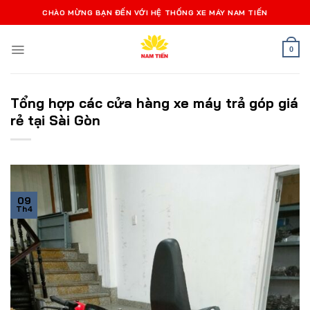
Bỏ
CHÀO MỪNG BẠN ĐẾN VỚI HỆ THỐNG XE MÁY NAM TIẾN
qua
nội
0
dung
Tổng hợp các cửa hàng xe máy trả góp giá
rẻ tại Sài Gòn
09
Th4