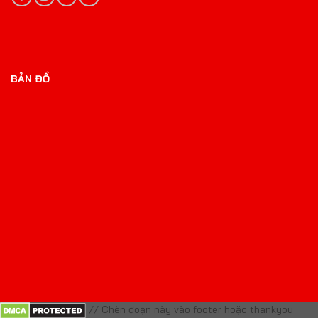
BẢN ĐỒ
// Chèn đoạn này vào footer hoặc thankyou