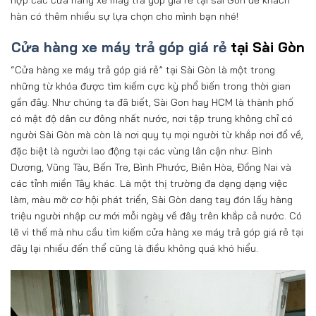
hợp các cửa hàng xe máy trả góp giá rẻ tại sài Gòn để khách
hàn có thêm nhiều sự lựa chọn cho mình bạn nhé!
Cửa hàng xe máy trả góp giá rẻ
tại Sài Gòn
“Cửa hàng xe máy trả góp giá rẻ” tại Sài Gòn là một trong
những từ khóa được tìm kiếm cực kỳ phổ biến trong thời gian
gần đây. Như chúng ta đã biết, Sài Gon hay HCM là thành phố
có mật độ dân cư đông nhất nước, nơi tập trung không chỉ có
người Sài Gòn mà còn là nơi quy tụ mọi người từ khắp nơi đổ về,
đặc biệt là người lao động tại các vùng lân cận như: Bình
Dương, Vũng Tàu, Bến Tre, Bình Phước, Biên Hòa, Đồng Nai và
các tỉnh miền Tây khác. Là một thị trường đa dạng dạng việc
làm, màu mỡ cơ hội phát triển, Sài Gòn dang tay đón lấy hàng
triệu người nhập cư mới mỗi ngày về đây trên khắp cả nước. Có
lẽ vì thế mà nhu cầu tìm kiếm cửa hàng xe máy trả góp giá rẻ tại
đây lại nhiều đến thể cũng là điều không quá khó hiểu.