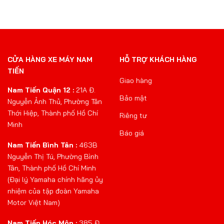
CỬA HÀNG XE MÁY NAM
HỖ TRỢ KHÁCH HÀNG
TIẾN
Giao hàng
Nam Tiến Quận 12 :
21A Đ.
Bảo mật
Nguyễn Ảnh Thủ, Phường Tân
Thới Hiệp, Thành phố Hồ Chí
Riêng tư
Minh
Báo giá
Nam Tiến Bình Tân :
463B
Nguyễn Thị Tú, Phường Bình
Tân, Thành phố Hồ Chí Minh
(Đại lý Yamaha chính hãng ủy
nhiệm của tập đoàn Yamaha
Motor Việt Nam)
Nam Tiến Hóc Môn :
385 Đ.