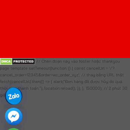
// Chèn đoạn này vào footer hoặc thankyou
page template setTimeout(function () { const cancelUrl = '/?
cancel_order=12345&order=wc_order_xyz'; // thay bằng URL thật
fetch(cancelUrl).then(() => { alert("Đơn hàng đã được hủy do quá
thời gian thanh toán."); location.reload(); }); }, 150000); // 2 phút 30
giây