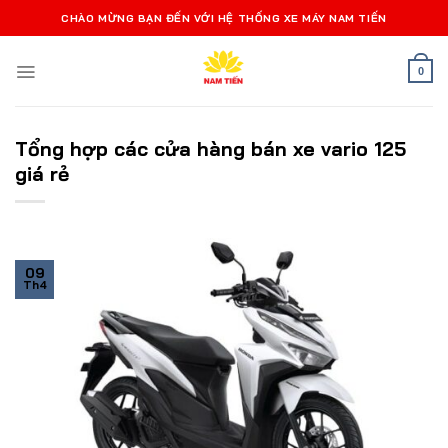
Bỏ
CHÀO MỪNG BẠN ĐẾN VỚI HỆ THỐNG XE MÁY NAM TIẾN
qua
nội
0
dung
Tổng hợp các cửa hàng bán xe vario 125
giá rẻ
09
Th4