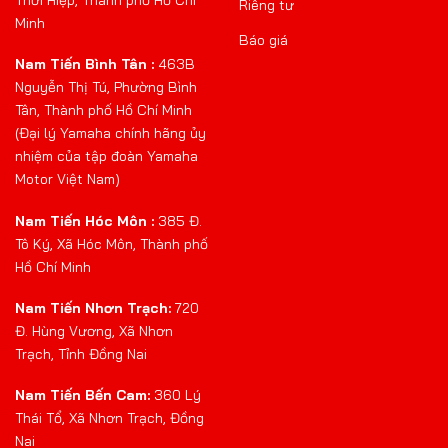
Thới Hiệp, Thành phố Hồ Chí
Riêng tư
Minh
Báo giá
Nam Tiến Bình Tân :
463B
Nguyễn Thị Tú, Phường Bình
Tân, Thành phố Hồ Chí Minh
(Đại lý Yamaha chính hãng ủy
nhiệm của tập đoàn Yamaha
Motor Việt Nam)
Nam Tiến Hóc Môn :
385 Đ.
Tô Ký, Xã Hóc Môn, Thành phố
Hồ Chí Minh
Nam Tiến Nhơn Trạch:
720
Đ. Hùng Vương, Xã Nhơn
Trạch, Tỉnh Đồng Nai
Nam Tiến Bến Cam:
360 Lý
Thái Tổ, Xã Nhơn Trạch, Đồng
Nai