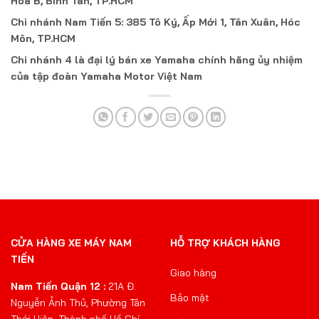
Hòa B, Bình Tân, TP.HCM
Chi nhánh Nam Tiến 5: 385 Tô Ký, Ấp Mới 1, Tân Xuân, Hóc
Môn, TP.HCM
Chi nhánh 4 là đại lý bán xe Yamaha chính hãng ủy nhiệm
của tập đoàn Yamaha Motor Việt Nam
CỬA HÀNG XE MÁY NAM
HỖ TRỢ KHÁCH HÀNG
TIẾN
Giao hàng
Nam Tiến Quận 12 :
21A Đ.
Bảo mật
Nguyễn Ảnh Thủ, Phường Tân