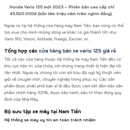
Honda Vario 125 mới 2023 – Phiên bản cao cấp chỉ
45.500.000đ (bốn lăm triệu năm trăm nghìn đồng)
Ngoài ra, tại hệ thống cửa hàng máy Nam Tiến, bạn cũng có thể
tìm mua cho mình những dòng xe khác có giá thành tốt như:
Vario 160, Vision, Airblade, Freego, Exciter, vv…..
Tổng hợp các
cửa hàng bán xe vario 125 giá rẻ
Tất cả các cửa hàng thuộc Hệ thống Xe máy Nam Tiến đều có
khu vực bảo trì, sữa chữa, với những trang thiết bị hiện đại tối
tân nhất. Ngoài ra, chúng tôi còn sở hữu đội ngũ kỹ thuật viên
giỏi về chuyên môn, chuyên nghiệp trong phục vụ. Các sản
phẩm được phân phối bán sỉ lẻ đều được cam kết đảm bảo sản
phẩm chính hãng 100%, được bảo hành, bảo trì theo đúng quy
định của Nhà Máy.
Bộ sưu tập xe máy tại Nam Tiến
Hệ thống xe máy uy tín an toàn trách nhiệm