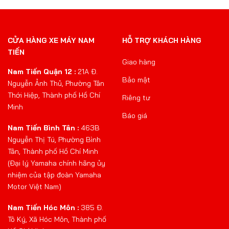
CỬA HÀNG XE MÁY NAM
HỖ TRỢ KHÁCH HÀNG
TIẾN
Giao hàng
Nam Tiến Quận 12 :
21A Đ.
Bảo mật
Nguyễn Ảnh Thủ, Phường Tân
Thới Hiệp, Thành phố Hồ Chí
Riêng tư
Minh
Báo giá
Nam Tiến Bình Tân :
463B
Nguyễn Thị Tú, Phường Bình
Tân, Thành phố Hồ Chí Minh
(Đại lý Yamaha chính hãng ủy
nhiệm của tập đoàn Yamaha
Motor Việt Nam)
Nam Tiến Hóc Môn :
385 Đ.
Tô Ký, Xã Hóc Môn, Thành phố