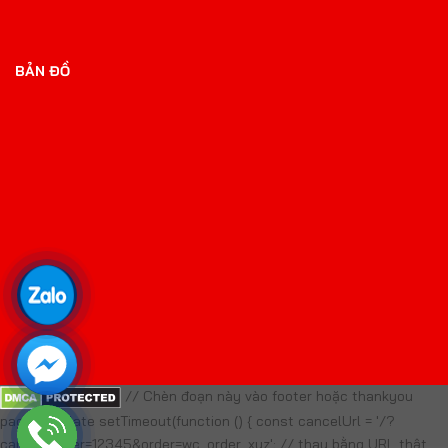
BẢN ĐỒ
// Chèn đoạn này vào footer hoặc thankyou
page template setTimeout(function () { const cancelUrl = '/?
cancel_order=12345&order=wc_order_xyz'; // thay bằng URL thật