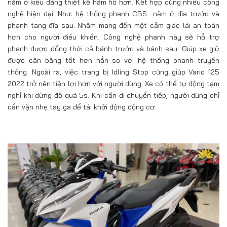
nằm ở kiểu dáng thiết kế hầm hố hơn. Kết hợp cùng nhiều công
nghệ hiện đại. Như: hệ thống phanh CBS nằm ở đĩa trước và
phanh tang đĩa sau. Nhằm mang đến một cảm giác lái an toàn
hơn cho người điều khiển. Công nghệ phanh này sẽ hỗ trợ
phanh được đồng thời cả bánh trước và bánh sau. Giúp xe giữ
được cân bằng tốt hơn hẳn so với hệ thống phanh truyền
thống. Ngoài ra, việc trang bị Idling Stop cũng giúp Vario 125
2022 trở nên tiện lợi hơn với người dùng. Xe có thể tự động tạm
nghỉ khi dừng đỗ quá 5s. Khi cần di chuyển tiếp, người dùng chỉ
cần vặn nhẹ tay ga để tái khởi động động cơ.