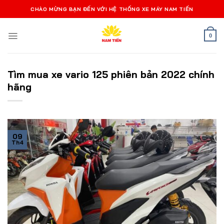
Bỏ
CHÀO MỪNG BẠN ĐẾN VỚI HỆ THỐNG XE MÁY NAM TIẾN
qua
nội
0
dung
Tìm mua xe vario 125 phiên bản 2022 chính
hãng
09
Th4