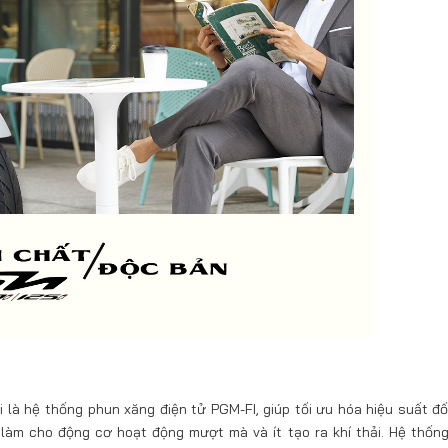
là hệ thống phun xăng điện tử PGM-FI, giúp tối ưu hóa hiệu suất đố
i làm cho động cơ hoạt động mượt mà và ít tạo ra khí thải. Hệ thốn