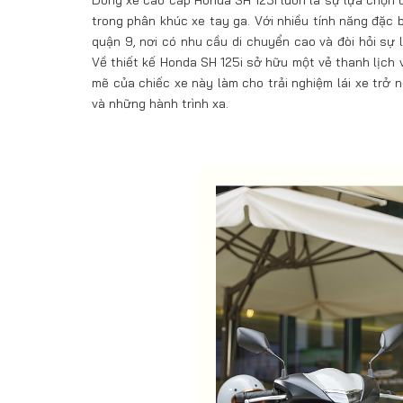
Dòng xe cao cấp Honda SH 125i luôn là sự lựa chọn ư
trong phân khúc xe tay ga. Với nhiều tính năng đặc b
quận 9, nơi có nhu cầu di chuyển cao và đòi hỏi sự 
Về thiết kế Honda SH 125i sở hữu một vẻ thanh lịch 
mẽ của chiếc xe này làm cho trải nghiệm lái xe trở
và những hành trình xa.