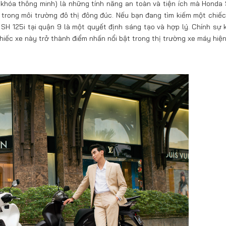
khóa thông minh) là những tính năng an toàn và tiện ích mà Honda 
n trong môi trường đô thị đông đúc. Nếu bạn đang tìm kiếm một chiếc
SH 125i tại quận 9 là một quyết định sáng tạo và hợp lý. Chính sự 
chiếc xe này trở thành điểm nhấn nổi bật trong thị trường xe máy hiện