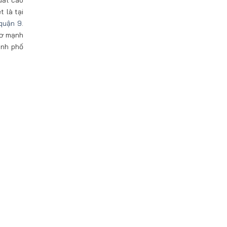
uất cao
 là tại
 quận 9
.
cơ mạnh
ành phố