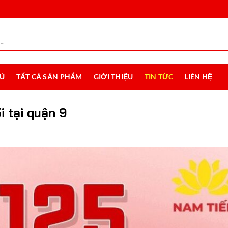
HỦ
TẤT CẢ SẢN PHẨM
GIỚI THIỆU
TIN TỨC
LIÊN HỆ
 tại quận 9