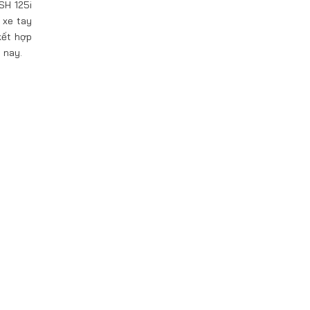
SH 125i
 xe tay
kết hợp
 nay.