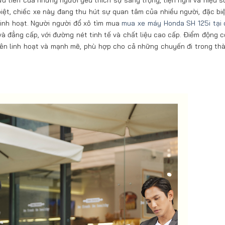
u tiên của những người yêu thích sự sang trọng, tiện nghi và hiệu s
iệt, chiếc xe này đang thu hút sự quan tâm của nhiều người, đặc biệt
linh hoạt. Người người đổ xô tìm mua
mua xe máy Honda SH 125i tại
và đẳng cấp, với đường nét tinh tế và chất liệu cao cấp. Điểm động 
 nên linh hoạt và mạnh mẽ, phù hợp cho cả những chuyến đi trong th