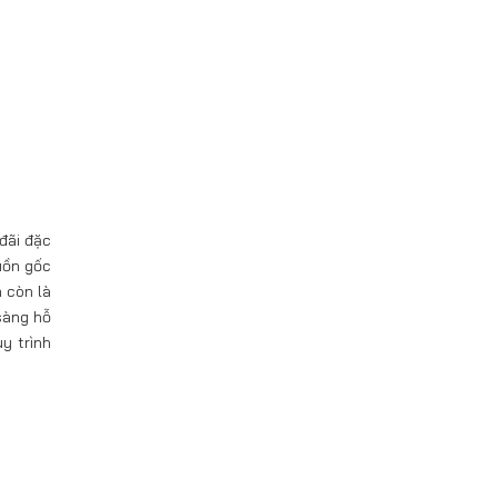
đãi đặc
uồn gốc
 còn là
sàng hỗ
y trình