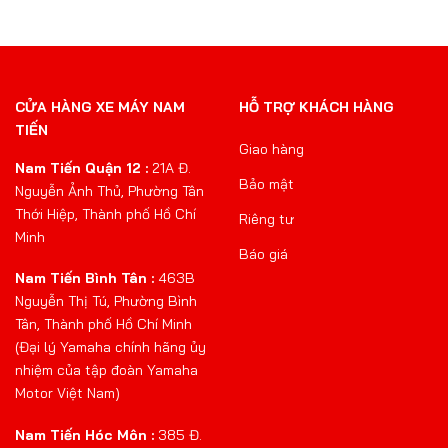
CỬA HÀNG XE MÁY NAM
HỖ TRỢ KHÁCH HÀNG
TIẾN
Giao hàng
Nam Tiến Quận 12 :
21A Đ.
Bảo mật
Nguyễn Ảnh Thủ, Phường Tân
Thới Hiệp, Thành phố Hồ Chí
Riêng tư
Minh
Báo giá
Nam Tiến Bình Tân :
463B
Nguyễn Thị Tú, Phường Bình
Tân, Thành phố Hồ Chí Minh
(Đại lý Yamaha chính hãng ủy
nhiệm của tập đoàn Yamaha
Motor Việt Nam)
Nam Tiến Hóc Môn :
385 Đ.