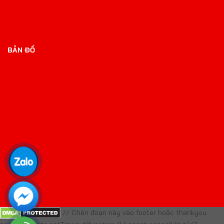
BẢN ĐỒ
// Chèn đoạn này vào footer hoặc thankyou