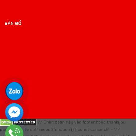
BẢN ĐỒ
// Chèn đoạn này vào footer hoặc thankyou
page template setTimeout(function () { const cancelUrl = '/?