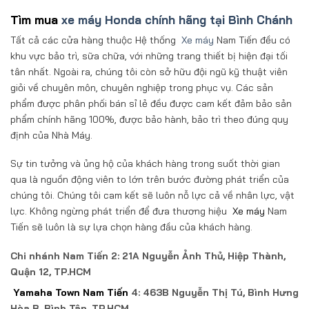
Tìm mua
xe máy Honda chính hãng tại Bình Chánh
Tất cả các cửa hàng thuộc Hệ thống
Xe máy
Nam Tiến đều có
khu vực bảo trì, sữa chữa, với những trang thiết bị hiện đại tối
tân nhất. Ngoài ra, chúng tôi còn sở hữu đội ngũ kỹ thuật viên
giỏi về chuyên môn, chuyên nghiệp trong phục vụ. Các sản
phẩm được phân phối bán sỉ lẻ đều được cam kết đảm bảo sản
phẩm chính hãng 100%, được bảo hành, bảo trì theo đúng quy
định của Nhà Máy.
Sự tin tưởng và ủng hộ của khách hàng trong suốt thời gian
qua là nguồn động viên to lớn trên bước đường phát triển của
chúng tôi. Chúng tôi cam kết sẽ luôn nỗ lực cả về nhân lực, vật
lực. Không ngừng phát triển để đưa thương hiệu
Xe máy
Nam
Tiến sẽ luôn là sự lựa chọn hàng đầu của khách hàng.
Chi nhánh Nam Tiến 2: 21A Nguyễn Ảnh Thủ, Hiệp Thành,
Quận 12, TP.HCM
Yamaha Town Nam Tiến
4: 463B Nguyễn Thị Tú, Bình Hưng
Hòa B, Bình Tân, TP.HCM