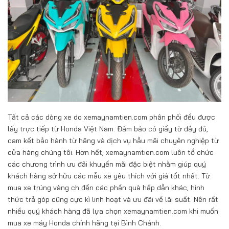
Tất cả các dòng xe do xemaynamtien.com phân phối đều được
lấy trực tiếp từ Honda Việt Nam. Đảm bảo có giấy tờ đầy đủ,
cam kết bảo hành từ hãng và dịch vụ hẫu mãi chuyên nghiệp từ
cửa hàng chúng tôi. Hơn hết, xemaynamtien.com luôn tổ chức
các chương trình ưu đãi khuyến mãi đặc biệt nhằm giúp quý
khách hàng sở hữu các mẫu xe yêu thích với giá tốt nhất. Từ
mua xe trúng vàng ch đến các phần quà hấp dẫn khác, hình
thức trả góp cũng cực kì linh hoạt và ưu đãi về lãi suất. Nên rất
nhiều quý khách hàng đã lựa chọn xemaynamtien.com khi muốn
mua xe máy Honda chính hãng tại Bình Chánh.