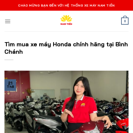
Bỏ
CHÀO MỪNG BẠN ĐẾN VỚI HỆ THỐNG XE MÁY NAM TIẾN
qua
nội
0
dung
Tìm mua xe máy Honda chính hãng tại Bình
Chánh
21
Th8