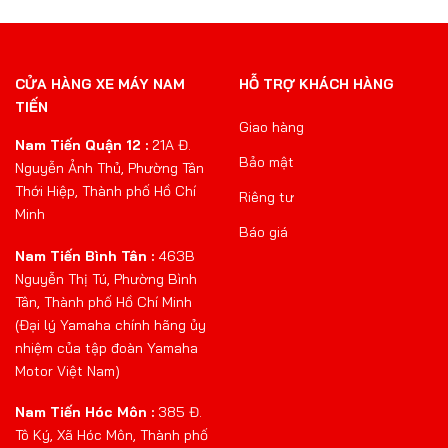
CỬA HÀNG XE MÁY NAM
HỖ TRỢ KHÁCH HÀNG
TIẾN
Giao hàng
Nam Tiến Quận 12 :
21A Đ.
Bảo mật
Nguyễn Ảnh Thủ, Phường Tân
Thới Hiệp, Thành phố Hồ Chí
Riêng tư
Minh
Báo giá
Nam Tiến Bình Tân :
463B
Nguyễn Thị Tú, Phường Bình
Tân, Thành phố Hồ Chí Minh
(Đại lý Yamaha chính hãng ủy
nhiệm của tập đoàn Yamaha
Motor Việt Nam)
Nam Tiến Hóc Môn :
385 Đ.
Tô Ký, Xã Hóc Môn, Thành phố