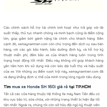
Các chính sách hỗ trợ tài chính linh hoạt như trả góp với lãi
suất thấp, thủ tục nhanh chóng và minh bạch cũng là điểm cộng
lớn, giúp giảm bớt gánh nặng tài chính cho khách hàng. Bên
cạnh đó, xemaynamtien.com còn chú trọng đến dịch vụ sau bán
hàng, với các gói bảo hành, bảo dưỡng định kỳ, và hỗ trợ kỹ
thuật miễn phí, đảm bảo xe của khách hàng luôn trong tình
trạng hoạt động tốt nhất. Điều này không chỉ giúp khách hàng
yên tâm hơn khi sử dụng mà còn kéo dài tuổi thọ và hiệu suất
của xe. Với những ưu điểm vượt trội này, xemaynamtien.com đã
và đang khẳng định vị thế của mình trong lòng người tiêu dùng.
Tìm
mua xe Honda SH 160i giá rẻ
tại TP.HCM
Tất cả các cửa hàng thuộc Hệ thống Xe máy Nam Tiến đều có
khu vực bảo trì, sữa chữa, với những trang thiết bị hiện đại tối
tân nhất. Ngoài ra, chúng tôi còn sở hữu đội ngũ kỹ thuật viên