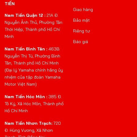
TIẾN
Giao hàng
Nam Tiến Quận 12 :
21A Đ.
Bảo mật
Nguyễn Ảnh Thủ, Phường Tân
Thới Hiệp, Thành phố Hồ Chí
Riêng tư
Minh
Báo giá
Nam Tiến Bình Tân :
463B
Nguyễn Thị Tú, Phường Bình
Tân, Thành phố Hồ Chí Minh
(Đại lý Yamaha chính hãng ủy
nhiệm của tập đoàn Yamaha
Motor Việt Nam)
Nam Tiến Hóc Môn :
385 Đ.
Tô Ký, Xã Hóc Môn, Thành phố
Hồ Chí Minh
Nam Tiến Nhơn Trạch:
720
Đ. Hùng Vương, Xã Nhơn