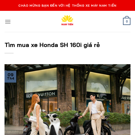
Bỏ
CHÀO MỪNG BẠN ĐẾN VỚI HỆ THỐNG XE MÁY NAM TIẾN
qua
nội
0
dung
Tìm mua xe Honda SH 160i giá rẻ
09
Th4