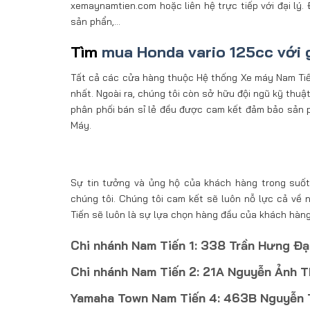
xemaynamtien.com hoặc liên hệ trực tiếp với đại lý.
sản phẩn,…
Tìm
mua Honda vario 125cc với g
Tất cả các cửa hàng thuộc Hệ thống Xe máy Nam Tiến 
nhất. Ngoài ra, chúng tôi còn sở hữu đội ngũ kỹ thu
phân phối bán sỉ lẻ đều được cam kết đảm bảo sản 
Máy.
Sự tin tưởng và ủng hộ của khách hàng trong suốt 
chúng tôi. Chúng tôi cam kết sẽ luôn nỗ lực cả về
Tiến sẽ luôn là sự lựa chọn hàng đầu của khách hàng
Chi nhánh Nam Tiến 1: 338 Trần Hưng Đạ
Chi nhánh Nam Tiến 2: 21A Nguyễn Ảnh T
Yamaha Town Nam Tiến 4: 463B Nguyễn Th