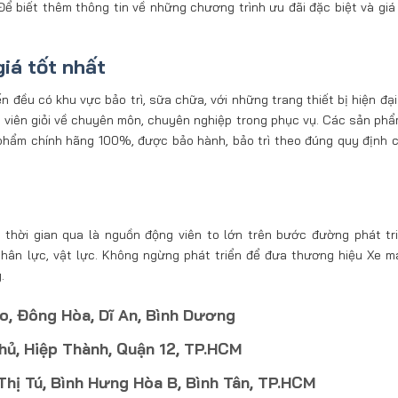
 Để biết thêm thông tin về những chương trình ưu đãi đặc biệt và giá
iá tốt nhất
đều có khu vực bảo trì, sữa chữa, với những trang thiết bị hiện đại 
ật viên giỏi về chuyên môn, chuyên nghiệp trong phục vụ. Các sản ph
phẩm chính hãng 100%, được bảo hành, bảo trì theo đúng quy định 
thời gian qua là nguồn động viên to lớn trên bước đường phát tr
 nhân lực, vật lực. Không ngừng phát triển để đưa thương hiệu Xe 
.
o, Đông Hòa, Dĩ An, Bình Dương
hủ, Hiệp Thành, Quận 12, TP.HCM
ị Tú, Bình Hưng Hòa B, Bình Tân, TP.HCM