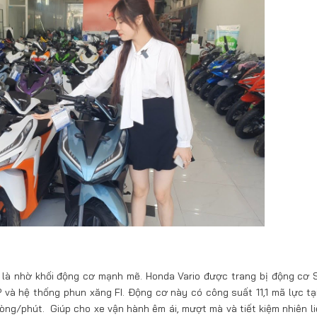
nh là nhờ khối động cơ mạnh mẽ. Honda Vario được trang bị động cơ
và hệ thống phun xăng FI. Động cơ này có công suất 11,1 mã lực tạ
ng/phút. Giúp cho xe vận hành êm ái, mượt mà và tiết kiệm nhiên li