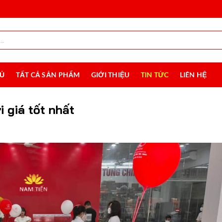
HỦ
TẤT CẢ SẢN PHẨM
GIỚI THIỆU
TIN TỨC
LIÊN HỆ
 giá tốt nhất