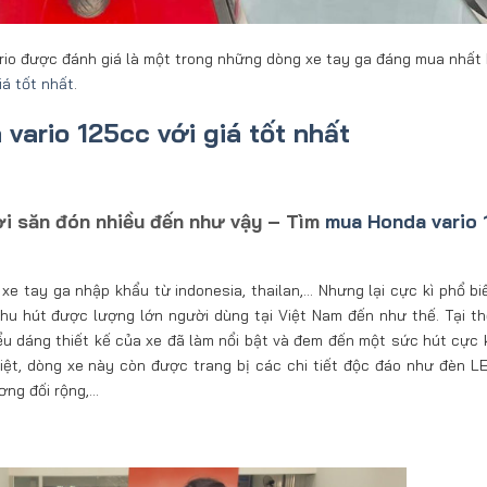
rio được đánh giá là một trong những dòng xe tay ga đáng mua nhất 
iá tốt nhất
.
vario 125cc với giá tốt nhất
ời săn đón nhiều đến như vậy – Tìm
mua Honda vario 
e tay ga nhập khẩu từ indonesia, thailan,… Nhưng lại cực kì phổ bi
thu hút được lượng lớn người dùng tại Việt Nam đến như thế. Tại th
iểu dáng thiết kế của xe đã làm nổi bật và đem đến một sức hút cực 
 biệt, dòng xe này còn được trang bị các chi tiết độc đáo như đèn L
ơng đối rộng,…