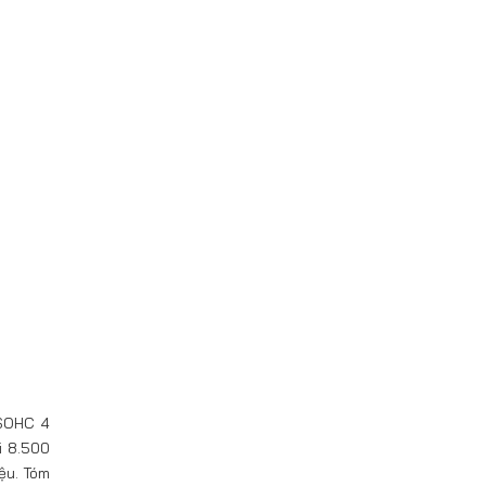
 SOHC 4
i 8.500
ệu. Tóm