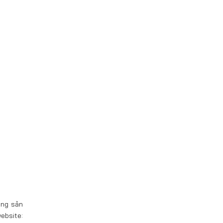
ụng sản
ebsite: