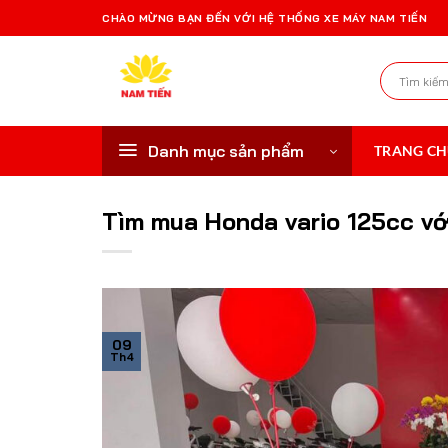
Bỏ
CHÀO MỪNG BẠN ĐẾN VỚI HỆ THỐNG XE MÁY NAM TIẾN
qua
nội
Tìm
dung
kiếm:
Danh mục sản phẩm
TRANG C
Tìm mua Honda vario 125cc với
09
Th4