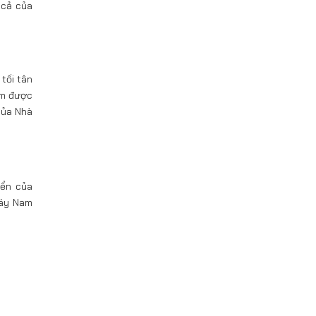
 cả của
tối tân
ẩm được
của Nhà
iển của
máy Nam