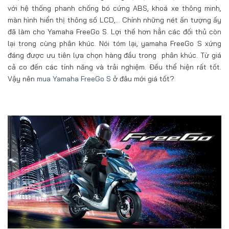
với hệ thống phanh chống bó cứng ABS, khoá xe thông minh,
màn hình hiển thị thông số LCD,… Chính những nét ấn tượng ấy
đã làm cho Yamaha FreeGo S. Lợi thế hơn hẳn các đối thủ còn
lại trong cùng phân khúc. Nói tóm lại, yamaha FreeGo S xứng
đáng được ưu tiên lựa chọn hàng đầu trong phân khúc. Từ giá
cả co đến các tính năng và trải nghiệm. Đều thể hiện rất tốt.
Vậy nên
mua Yamaha FreeGo S
ở đâu mới giá tốt?