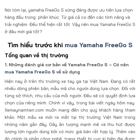
Nói tóm lại, yamaha FreeGo S xứng đáng được ưu tiên lựa chọn
hàng đầu trong phân khúc. Từ giá cả co đến các tính năng và
trải nghiệm. Đều thể hiện rất tốt. Vậy nên mua Yamaha FreeGo S
ở đâu mới giá tốt?
Tìm hiểu trước khi
mua Yamaha FreeGo S
Tổng quan về thị trường
1. Những đánh giá cơ bản về Yamaha FreeGo S – Có nên
mua Yamaha FreeGo S
về sử dụng
Hiện nay ở trên thị trường xe tay ga tại Việt Nam. Đang có rất
nhiều dòng phiên bản, mẫu mã cho người dùng lựa chọn. Đối với
từng sở thích, nhu cầu của mỗi người. Đều sẽ có quyết định lựa
chọn của riêng mình. Chính vì vậy, trong bài viết ngày hôm nay.
Xemaynamtien.com muốn mang đến cho quý khách hàng tham
khảo. Một mẫu xe mới ra mắt tại thị trường Việt Nam trong
những năm gần đây. Gây ân tượng mạnh mẽ và thu hút được
lượng lớn người dùng bởi có mức giá bán rất hợp lý. Thêm vào
đó chính là phần công nghệ, trang thiết bị cực kì hiện đại được