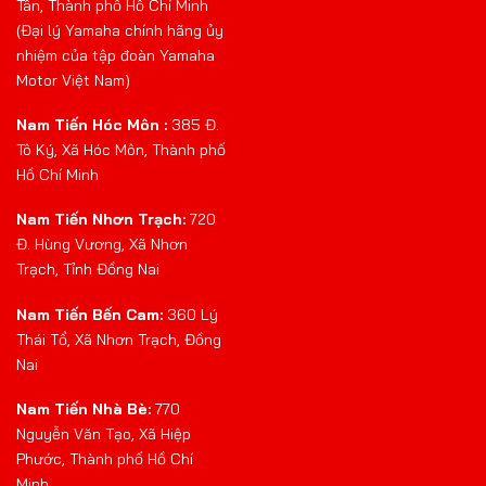
Tân, Thành phố Hồ Chí Minh
(Đại lý Yamaha chính hãng ủy
nhiệm của tập đoàn Yamaha
Motor Việt Nam)
Nam Tiến Hóc Môn :
385 Đ.
Tô Ký, Xã Hóc Môn, Thành phố
Hồ Chí Minh
Nam Tiến Nhơn Trạch:
720
Đ. Hùng Vương, Xã Nhơn
Trạch, Tỉnh Đồng Nai
Nam Tiến Bến Cam:
360 Lý
Thái Tổ, Xã Nhơn Trạch, Đồng
Nai
Nam Tiến Nhà Bè:
770
Nguyễn Văn Tạo, Xã Hiệp
Phước, Thành phố Hồ Chí
Minh