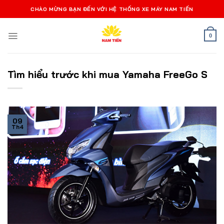
Bỏ
CHÀO MỪNG BẠN ĐẾN VỚI HỆ THỐNG XE MÁY NAM TIẾN
qua
nội
0
dung
Tìm hiểu trước khi mua Yamaha FreeGo S
09
Th4