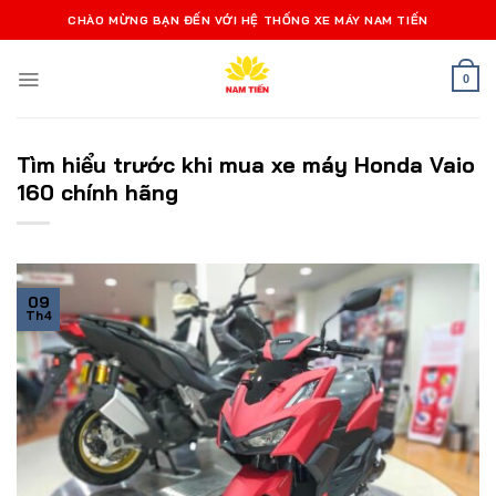
Bỏ
CHÀO MỪNG BẠN ĐẾN VỚI HỆ THỐNG XE MÁY NAM TIẾN
qua
nội
0
dung
Tìm hiểu trước khi mua xe máy Honda Vaio
160 chính hãng
09
Th4