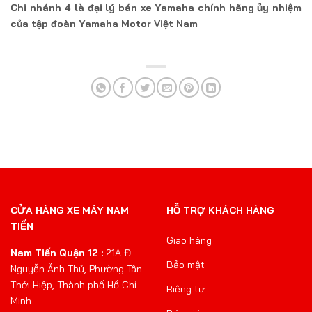
Chi nhánh 4 là đại lý bán xe Yamaha chính hãng ủy nhiệm
của tập đoàn Yamaha Motor Việt Nam
CỬA HÀNG XE MÁY NAM
HỖ TRỢ KHÁCH HÀNG
TIẾN
Giao hàng
Nam Tiến Quận 12 :
21A Đ.
Bảo mật
Nguyễn Ảnh Thủ, Phường Tân
Thới Hiệp, Thành phố Hồ Chí
Riêng tư
Minh