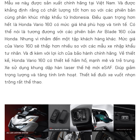
Mẫu xe này được sản xuất chính hãng tại Việt Nam. Và được
khẳng định rằng có chất lượng tốt hơn so với các phiên bản
cùng phân khúc nhập khẩu từ Indonesia. Điều quan trọng hơn
hết là Honda Vario 160 có mức giá khá phù hợp và tinh tế. Có
thể nói là tương đương với các phiên bản Air Blade 160 của
Honda. Nhưng vì nhắm đến một tập khách hàng khác. Mức giá
của Vario 160 sẽ thấp hơn nhiều so với các mẫu xe nhập khẩu
tư nhân. Và đi kèm với lợi ích của bảo hành chính hãng. Về thiết
kế, Honda Vario 160 có thiết kế hầm hố, mạnh mẽ và trẻ trung.
Xe sử dụng khung dập hàn laser thế hệ mới eSAF. Giúp giảm
trọng lượng và tăng tính linh hoạt. Thiết kế đuôi xe vuốt nhọn
trông rất thể thao.