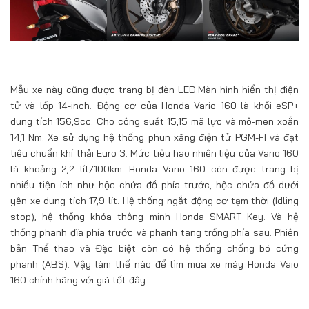
Mẫu xe này cũng được trang bị đèn LED.Màn hình hiển thị điện
tử và lốp 14-inch. Động cơ của Honda Vario 160 là khối eSP+
dung tích 156,9cc. Cho công suất 15,15 mã lực và mô-men xoắn
14,1 Nm. Xe sử dụng hệ thống phun xăng điện tử PGM-FI và đạt
tiêu chuẩn khí thải Euro 3. Mức tiêu hao nhiên liệu của Vario 160
là khoảng 2,2 lít/100km. Honda Vario 160 còn được trang bị
nhiều tiện ích như hộc chứa đồ phía trước, hộc chứa đồ dưới
yên xe dung tích 17,9 lít. Hệ thống ngắt động cơ tạm thời (Idling
stop), hệ thống khóa thông minh Honda SMART Key. Và hệ
thống phanh đĩa phía trước và phanh tang trống phía sau. Phiên
bản Thể thao và Đặc biệt còn có hệ thống chống bó cứng
phanh (ABS). Vậy làm thế nào để tìm mua xe máy Honda Vaio
160 chính hãng với giá tốt đây.