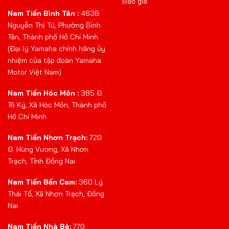
Báo giá
Nam Tiến Bình Tân :
463B
Nguyễn Thị Tú, Phường Bình
Tân, Thành phố Hồ Chí Minh
(Đại lý Yamaha chính hãng ủy
nhiệm của tập đoàn Yamaha
Motor Việt Nam)
Nam Tiến Hóc Môn :
385 Đ.
Tô Ký, Xã Hóc Môn, Thành phố
Hồ Chí Minh
Nam Tiến Nhơn Trạch:
720
Đ. Hùng Vương, Xã Nhơn
Trạch, Tỉnh Đồng Nai
Nam Tiến Bến Cam:
360 Lý
Thái Tổ, Xã Nhơn Trạch, Đồng
Nai
Nam Tiến Nhà Bè:
770