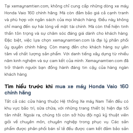
Tại xemaynamtien.com, không chỉ cung cấp những dòng xe máy
Honda Vaio 160 chính hãng. Mà còn đảm bảo giá cả cạnh tranh
và phù hợp với ngân sách của mọi khách hàng. Điều này không
chỉ mang đến sự hài lòng về mặt tài chính. Mà còn thể hiện tinh
thần tôn trọng và sự chăm sóc đáng giá dành cho khách hàng.
Đặc biệt, việc lựa chọn xemaynamtien.com là đại lý phân phối
ủy quyền chính hãng. Còn mang đến cho khách hàng sự yên
tâm về chất lượng sản phẩm. Với danh tiếng xây dựng từ nhiều
năm kinh nghiệm và sự cam kết của mình. Xemaynamtien.com đã
trở thành người bạn đồng hành đáng tin cậy của hàng ngàn
khách hàng.
Tìm hiểu trước khi
mua xe máy Honda Vaio 160
chính hãng
Tất cả các cửa hàng thuộc Hệ thống Xe máy Nam Tiến đều có
khu vực bảo trì, sữa chữa, với những trang thiết bị hiện đại tối
tân nhất. Ngoài ra, chúng tôi còn sở hữu đội ngũ kỹ thuật viên
giỏi về chuyên môn, chuyên nghiệp trong phục vụ. Các sản
phẩm được phân phối bán sỉ lẻ đều được cam kết đảm bảo sản