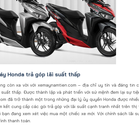
áy Honda trả góp lãi suất thấp
g còn xa vời với xemaynamtien.com – địa chỉ uy tín và đáng tin 
uất thấp. Được thành lập và phát triển với sứ mệnh đem lại sự tiện
om đã trở thành một trong những đại lý ủy quyền Honda được nhiề
kết cung cấp các gói trả góp với lãi suất cạnh tranh nhất trên thị 
hi bạn đang xem xét việc mua một chiếc xe mới. Với chính sách lãi s
rình thanh toán.