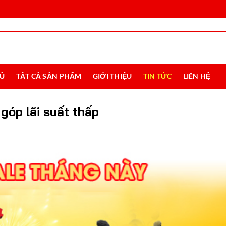
HỦ
TẤT CẢ SẢN PHẨM
GIỚI THIỆU
TIN TỨC
LIÊN HỆ
góp lãi suất thấp