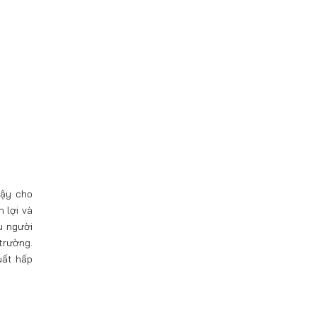
cậy cho
 lợi và
u người
trường.
uất hấp