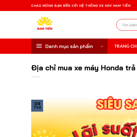
Bỏ
CHÀO MỪNG BẠN ĐẾN VỚI HỆ THỐNG XE MÁY NAM TIẾN
qua
nội
Tìm
dung
kiếm:
Danh mục sản phẩm
TRANG C
Địa chỉ mua xe máy Honda trả 
09
Th4