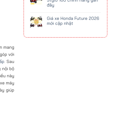
Stylo 160 chính hãng gần
đây
Giá xe Honda Future 2026
mới cập nhật
òn mang
 góp với
hấp
. Sau
g nội bộ
Điều này
 xe máy
ày giúp