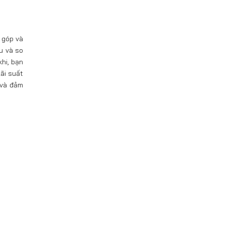
 góp và
u và so
hi, bạn
ãi suất
 và đảm