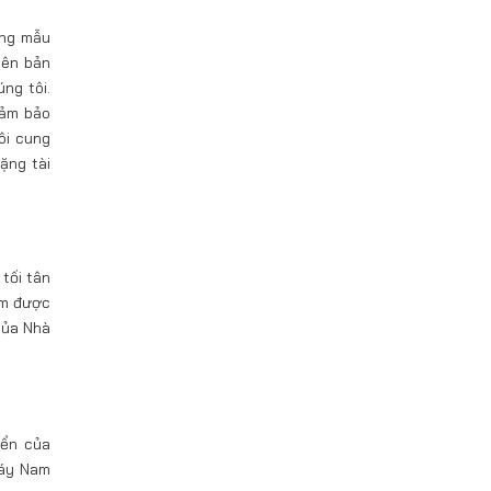
ững mẫu
iên bản
ng tôi.
đảm bảo
ôi cung
ặng tài
tối tân
ẩm được
của Nhà
iển của
máy Nam