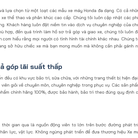
 và lựa chọn từ một loạt các mẫu xe máy Honda đa dạng. Có cả nh
u xe thể thao và phân khúc cao cấp. Chúng tôi luôn cập nhật các ph
g. Khách hàng luôn đặt niềm tin vào dịch vụ chuyên nghiệp của chú
phù hợp, đến quá trình làm hồ sơ trả góp và giao xe, chúng tôi luôn 
com hiểu rằng mọi người có tình hình tài chính khác nhau. Chúng t
 dàng sở hữu chiếc xe mà bạn mong muốn mà không cần phải gánh n
ả góp lãi suất thấp
đều có khu vực bảo trì, sữa chữa, với những trang thiết bị hiện đại 
ật viên giỏi về chuyên môn, chuyên nghiệp trong phục vụ. Các sản ph
phẩm chính hãng 100%, được bảo hành, bảo trì theo đúng quy định 
thời gian qua là nguồn động viên to lớn trên bước đường phát tr
 nhân lực, vật lực. Không ngừng phát triển để đưa thương hiệu Xe 