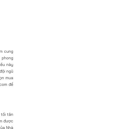
om cung
i phong
iều này
đội ngũ
họn mua
.com để
tối tân
ẩm được
của Nhà