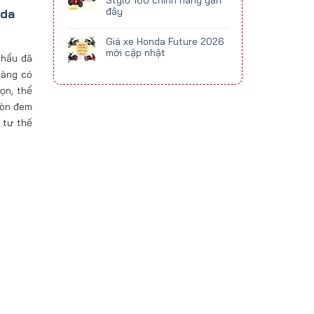
Stylo 160 chính hãng gần
đây
nda
Giá xe Honda Future 2026
mới cập nhật
khẩu đã
hàng có
ọn, thể
còn đem
o tư thế