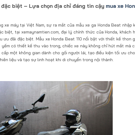
 đặc biệt – Lựa chọn địa chỉ đáng tin cậy
mua xe Ho
ờng xe máy tại Việt Nam, sự ra mắt của mẫu xe ga Honda Beat nhập 
ặc biệt, tại xemaynamtien.com, đại lý chính thức của Honda, khách 
u ưu đãi đặc biệt. Mẫu xe Honda Beat 110 nổi bật với thiết kế thon g
n yếm có thiết kế thu vào trong, chiếc xe này không chỉ hút mắt mà 
g cấp một không gian dành cho gối người lái, tạo điều kiện tối ưu ch
hiên liệu và tạo sự linh hoạt khi di chuyển trong nội thành.