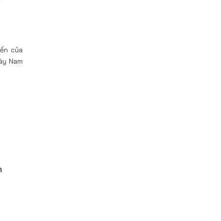
iển của
máy Nam
m