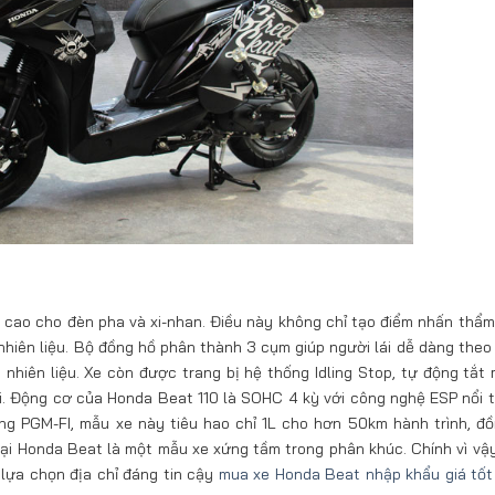
 cao cho đèn pha và xi-nhan. Điều này không chỉ tạo điểm nhấn thẩ
 nhiên liệu. Bộ đồng hồ phân thành 3 cụm giúp người lái dễ dàng theo
m nhiên liệu. Xe còn được trang bị hệ thống Idling Stop, tự động tắt
hải. Động cơ của Honda Beat 110 là SOHC 4 kỳ với công nghệ ESP nổi t
g PGM-FI, mẫu xe này tiêu hao chỉ 1L cho hơn 50km hành trình, đồ
ại Honda Beat là một mẫu xe xứng tầm trong phân khúc. Chính vì vậy
c lựa chọn địa chỉ đáng tin cậy
mua xe Honda Beat nhập khẩu giá tốt