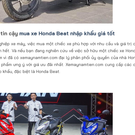
 tin cậy
mua xe Honda Beat nhập khẩu giá tốt
hiệp xe máy, việc mua một chiếc xe phù hợp với nhu cầu và giá trị 
n hết. Và nếu bạn đang nghiên cứu về việc sở hữu một chiếc xe Hon
Bởi vì đã có xemaynamtien.com đại lý phân phối ủy quyền của nhà Ho
n phẩm ưng ý với giá ưu đãi nhất. Xemaynamtien.com cung cấp các 
khẩu, đặc biệt là Honda Beat.