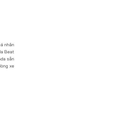
cá nhân
da Beat
nda sẵn
dòng xe