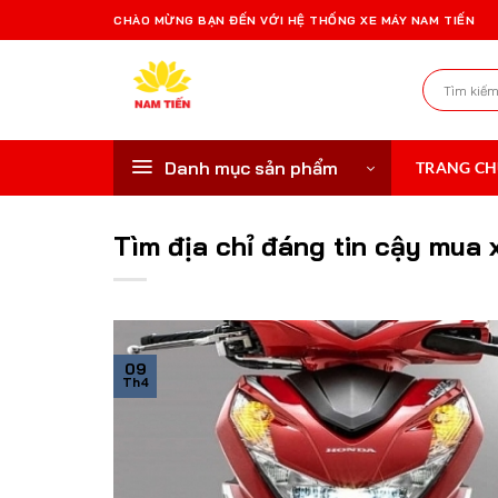
Bỏ
CHÀO MỪNG BẠN ĐẾN VỚI HỆ THỐNG XE MÁY NAM TIẾN
qua
nội
Tìm
dung
kiếm:
Danh mục sản phẩm
TRANG C
Tìm địa chỉ đáng tin cậy mua 
09
Th4