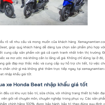
 hiểu rõ về nhu cầu và mong muốn của khách hàng. Xemaynamtien.c
Beat, giúp quý khách hàng dễ dàng lựa chọn sản phẩm phù hợp vớ
t cung cấp sản phẩm với giá cả cạnh tranh nhất trên thị trường. Đ
iếc xe mơ ước mà không cần lo lắng về giá. Không chỉ dừng lại ở đó, 
g giải đáp mọi thắc mắc và cung cấp sự hỗ trợ chi tiết, từ việc c
n chần chờ gì mà không ghé thăm trực tiếp ngay tại xemaynamtien
at nhập khẩu giá tốt.
a xe Honda Beat nhập khẩu giá tốt
đều có khu vực bảo trì, sữa chữa, với những trang thiết bị hiện đại 
ật viên giỏi về chuyên môn, chuyên nghiệp trong phục vụ. Các sản ph
phẩm chính hãng 100%, được bảo hành, bảo trì theo đúng quy định 