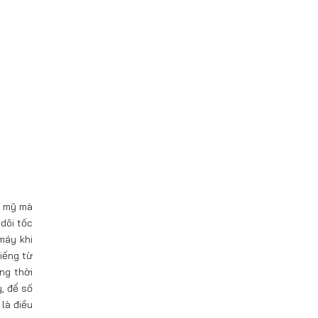
m mỹ mà
 dõi tốc
 máy khi
iếng từ
ng thời
, để số
là điều