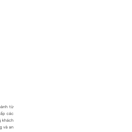
hành từ
cấp các
ý khách
g và an