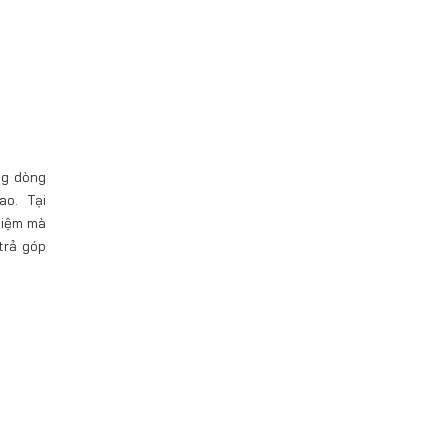
ng dòng
o. Tại
hiệm mà
trả góp