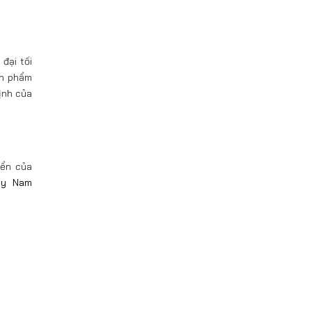
đại tối
ản phẩm
ịnh của
iển của
áy
Nam