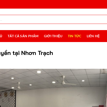
HỦ
TẤT CẢ SẢN PHẨM
GIỚI THIỆU
TIN TỨC
LIÊN HỆ
uyền tại Nhơn Trạch