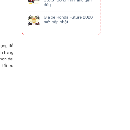
Stylo 160 chính hãng gần
đây
Giá xe Honda Future 2026
mới cập nhật
trọng để
nh hãng
họn đại
 tối ưu