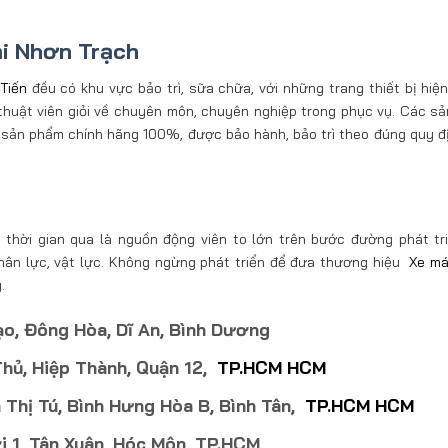
ại Nhơn Trạch
Tiến
đều có khu vực bảo trì, sữa chữa, với những trang thiết bị hiện 
 thuật viên giỏi về chuyên môn, chuyên nghiệp trong phục vụ. Các s
 sản phẩm chính hãng 100%, được bảo hành, bảo trì theo đúng quy đ
thời gian qua là nguồn động viên to lớn trên bước đường phát tr
nhân lực, vật lực. Không ngừng phát triển để đưa thương hiệu
Xe m
.
o, Đông Hòa, Dĩ An, Bình Dương
hủ, Hiệp Thành, Quận 12,
TP.HCM
HCM
Thị Tú, Bình Hưng Hòa B, Bình Tân,
TP.HCM
HCM
i 1, Tân Xuân, Hóc Môn, TP.HCM