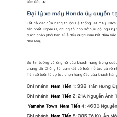
tâm đầu tư.
Đại lý xe máy Honda ủy quyền t
Tất cả các cửa hàng thuộc Hệ thống
Xe máy
Nam 
tân nhất. Ngoài ra, chúng tôi còn sở hữu đội ngũ kỹ
được phân phối bán sỉ lẻ đều được cam kết đảm bảo
Nhà Máy.
Sự tin tưởng và ủng hộ của khách hàng trong suốt 
chúng tôi. Chúng tôi cam kết sẽ luôn nỗ lực cả về 
Tiến
sẽ luôn là sự lựa chọn hàng đầu của khách hàng
Chi nhánh
Nam Tiến 1
: 338 Trần Hưng Đạ
Chi nhánh
Nam Tiến
2: 21A Nguyễn Ảnh T
Yamaha Town
Nam Tiến
4: 463B Nguyễn 
Chi nhánh
Nam Tiến
5: 385 Tô Ký, Ấp Mớ