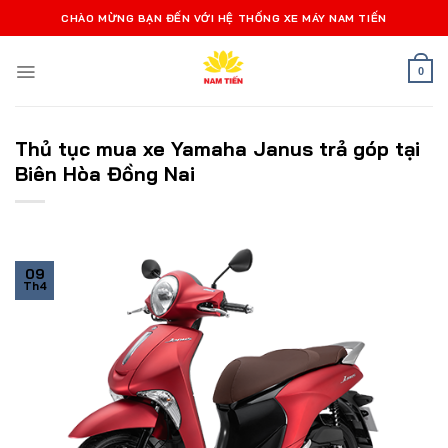
Bỏ
CHÀO MỪNG BẠN ĐẾN VỚI HỆ THỐNG XE MÁY NAM TIẾN
qua
nội
0
dung
Thủ tục mua xe Yamaha Janus trả góp tại
Biên Hòa Đồng Nai
09
Th4