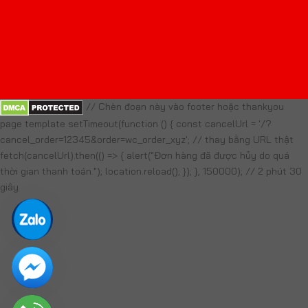
// Chèn đoạn này vào footer hoặc thankyou
page template setTimeout(function () { const cancelUrl = '/?
cancel_order=12345&order=wc_order_xyz'; // thay bằng URL thật
fetch(cancelUrl).then(() => { alert("Đơn hàng đã được hủy do quá
thời gian thanh toán."); location.reload(); }); }, 150000); // 2 phút 30
giây