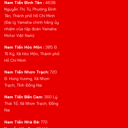
Nam Tiến Bình Tân :
463B
Nguyễn Thị Tú, Phường Bình
Tân, Thành phố Hồ Chí Minh
(Đại lý Yamaha chính hãng ủy
nhiệm của tập đoàn Yamaha
Motor Việt Nam)
Nam Tiến Hóc Môn :
385 Đ.
Tô Ký, Xã Hóc Môn, Thành phố
Hồ Chí Minh
Nam Tiến Nhơn Trạch:
720
Đ. Hùng Vương, Xã Nhơn
Trạch, Tỉnh Đồng Nai
Nam Tiến Bến Cam:
360 Lý
Thái Tổ, Xã Nhơn Trạch, Đồng
Nai
Nam Tiến Nhà Bè:
770