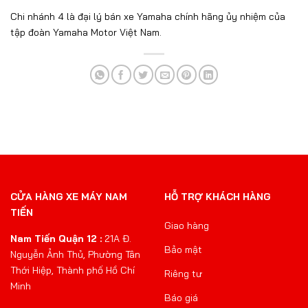
Chi nhánh 4 là đại lý bán xe Yamaha chính hãng ủy nhiệm của
tập đoàn Yamaha Motor Việt Nam.
CỬA HÀNG XE MÁY NAM
HỖ TRỢ KHÁCH HÀNG
TIẾN
Giao hàng
Nam Tiến Quận 12 :
21A Đ.
Bảo mật
Nguyễn Ảnh Thủ, Phường Tân
Thới Hiệp, Thành phố Hồ Chí
Riêng tư
Minh
Báo giá