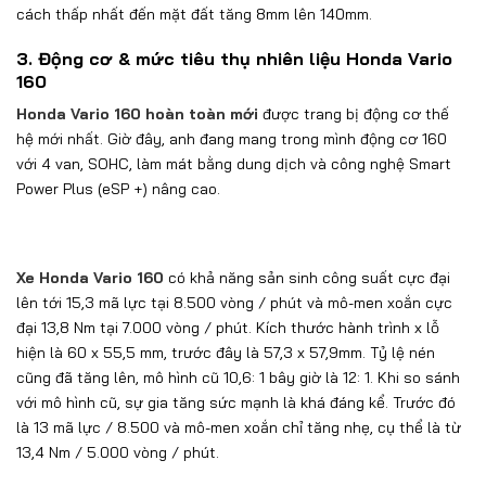
cách thấp nhất đến mặt đất tăng 8mm lên 140mm.
3. Động cơ & mức tiêu thụ nhiên liệu Honda Vario
160
Honda Vario 160 hoàn toàn mới
được trang bị động cơ thế
hệ mới nhất. Giờ đây, anh đang mang trong mình động cơ 160
với 4 van, SOHC, làm mát bằng dung dịch và công nghệ Smart
Power Plus (eSP +) nâng cao.
Xe Honda Vario 160
có khả năng sản sinh công suất cực đại
lên tới 15,3 mã lực tại 8.500 vòng / phút và mô-men xoắn cực
đại 13,8 Nm tại 7.000 vòng / phút. Kích thước hành trình x lỗ
hiện là 60 x 55,5 mm, trước đây là 57,3 x 57,9mm. Tỷ lệ nén
cũng đã tăng lên, mô hình cũ 10,6: 1 bây giờ là 12: 1. Khi so sánh
với mô hình cũ, sự gia tăng sức mạnh là khá đáng kể. Trước đó
là 13 mã lực / 8.500 và mô-men xoắn chỉ tăng nhẹ, cụ thể là từ
13,4 Nm / 5.000 vòng / phút.