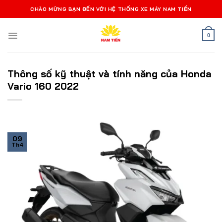
Bỏ
CHÀO MỪNG BẠN ĐẾN VỚI HỆ THỐNG XE MÁY NAM TIẾN
qua
nội
0
dung
Thông số kỹ thuật và tính năng của Honda
Vario 160 2022
09
Th4