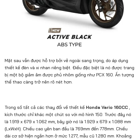
Mặt sau vẫn được hỗ trợ bởi vẻ ngoài sang trọng, do áp dụng
thiết kế đèn và xi nhan riêng biệt. Điều đặc biệt là nó được trang
bị một bộ giảm âm được phủ nhôm giống như PCX 160. Ấn tượng
thể thao càng trở nên rõ nét hơn.
Trong số tất cả các thay đổi về thiết kế
Honda Vario 160CC
,
kích thước chỉ khác một chút so với mô hình 150. Trước đây nó
là 1.919 x 679 x 1.062 mm, bây giờ nó là 1.929 x 679 x 1.088 mm
(LxWxH). Chiều cao yên ban đầu là 769mm đến 778mm. Chiều
dài cơ sở hiện ngắn hơn ở mức 1.277, mẫu cũ 1.280 mm. Khoảng