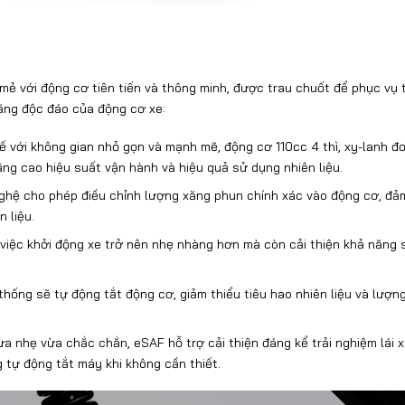
 mẻ với động cơ tiên tiến và thông minh, được trau chuốt để phục vụ 
ăng độc đáo của động cơ xe:
ế với không gian nhỏ gọn và mạnh mẽ, động cơ 110cc 4 thì, xy-lanh đ
ng cao hiệu suất vận hành và hiệu quả sử dụng nhiên liệu.
nghệ cho phép điều chỉnh lượng xăng phun chính xác vào động cơ, đả
 liệu.
việc khởi động xe trở nên nhẹ nhàng hơn mà còn cải thiện khả năng s
thống sẽ tự động tắt động cơ, giảm thiểu tiêu hao nhiên liệu và lượng
 nhẹ vừa chắc chắn, eSAF hỗ trợ cải thiện đáng kể trải nghiệm lái x
 tự động tắt máy khi không cần thiết.