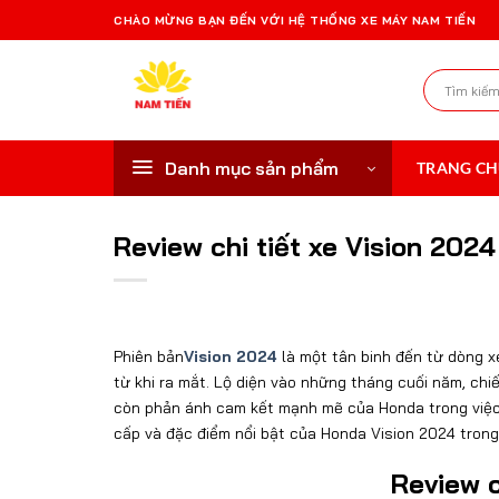
Bỏ
CHÀO MỪNG BẠN ĐẾN VỚI HỆ THỐNG XE MÁY NAM TIẾN
qua
nội
Tìm
dung
kiếm:
Danh mục sản phẩm
TRANG C
Review chi tiết xe Vision 2024
Phiên bản
Vision 2024
là một tân binh đến từ dòng 
từ khi ra mắt. Lộ diện vào những tháng cuối năm, chi
còn phản ánh cam kết mạnh mẽ của Honda trong việc 
cấp và đặc điểm nổi bật của Honda Vision 2024 trong 
Review c