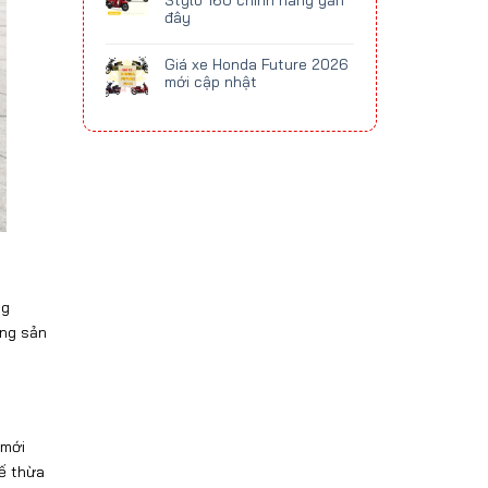
Stylo 160 chính hãng gần
đây
Giá xe Honda Future 2026
mới cập nhật
ng
ừng sản
 mới
kế thừa