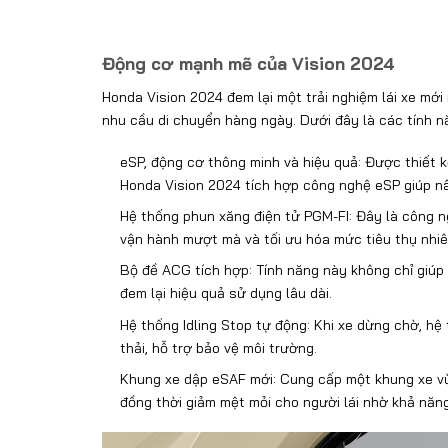
Động cơ mạnh mẽ của Vision 2024
Honda Vision 2024 đem lại một trải nghiệm lái xe mới
nhu cầu di chuyển hàng ngày. Dưới đây là các tính n
eSP, động cơ thông minh và hiệu quả: Được thiết k
Honda Vision 2024 tích hợp công nghệ eSP giúp nâ
Hệ thống phun xăng điện tử PGM-FI: Đây là công 
vận hành mượt mà và tối ưu hóa mức tiêu thụ nhiên
Bộ đề ACG tích hợp: Tính năng này không chỉ giúp 
đem lại hiệu quả sử dụng lâu dài.
Hệ thống Idling Stop tự động: Khi xe dừng chờ, hệ 
thải, hỗ trợ bảo vệ môi trường.
Khung xe dập eSAF mới: Cung cấp một khung xe vừa
đồng thời giảm mệt mỏi cho người lái nhờ khả năng