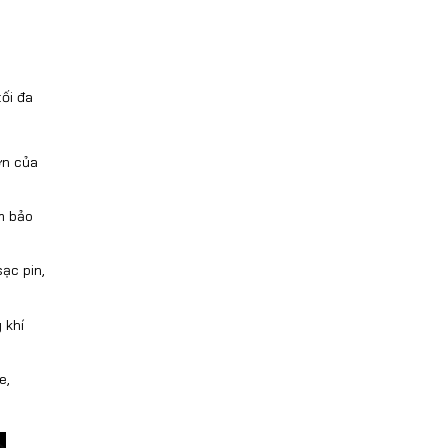
tối đa
ơn của
m bảo
ạc pin,
 khí
e,