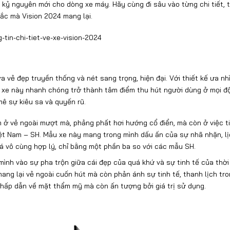
kỷ nguyên mới cho dòng xe máy. Hãy cùng đi sâu vào từng chi tiết, t
sắc mà Vision 2024 mang lại.
vẻ đẹp truyền thống và nét sang trọng, hiện đại. Với thiết kế ưa nhì
xe này nhanh chóng trở thành tâm điểm thu hút người dùng ở mọi độ
mê sự kiêu sa và quyến rũ.
 ở vẻ ngoài mượt mà, phảng phất hơi hướng cổ điển, mà còn ở việc ti
ệt Nam – SH. Mẫu xe này mang trong mình dấu ấn của sự nhã nhặn, lị
á vô cùng hợp lý, chỉ bằng một phần ba so với các mẫu SH.
 mình vào sự pha trộn giữa cái đẹp của quá khứ và sự tinh tế của thời
ng lại vẻ ngoài cuốn hút mà còn phản ánh sự tinh tế, thanh lịch tr
 hấp dẫn về mặt thẩm mỹ mà còn ấn tượng bởi giá trị sử dụng.