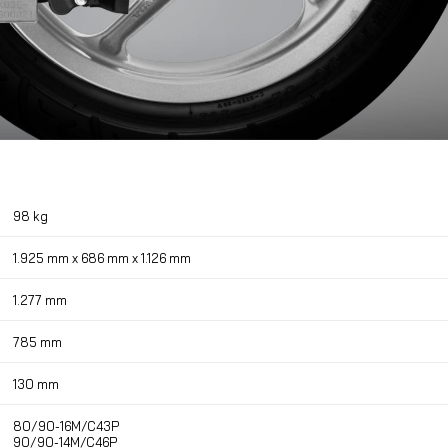
98 kg
1.925 mm x 686 mm x 1.126 mm
1.277 mm
785 mm
130 mm
80/90-16M/C43P
90/90-14M/C46P