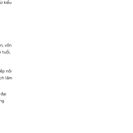
ừ kiểu
n, vốn
 tuổi,
ếp nối
ch lãm
 đại
ong