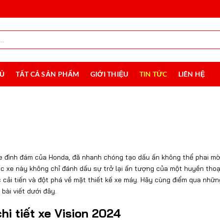
HỦ
TẤT CẢ SẢN PHẨM
GIỚI THIỆU
TIN TỨC
LIÊN HỆ
xe đình đám của Honda, đã nhanh chóng tạo dấu ấn không thể phai m
ếc xe này không chỉ đánh dấu sự trở lại ấn tượng của một huyền thoạ
cải tiến và đột phá về mặt thiết kế xe máy. Hãy cùng điểm qua nhữ
bài viết dưới đây.
hi tiết xe Vision 2024