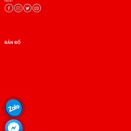
Ninh
BẢN ĐỒ