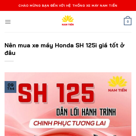
Bỏ
CHÀO MỪNG BẠN ĐẾN VỚI HỆ THỐNG XE MÁY NAM TIẾN
qua
nội
0
dung
Nên mua xe máy Honda SH 125i giá tốt ở
đâu
09
Th4