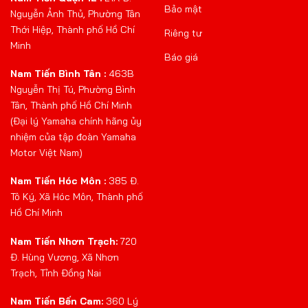
Bảo mật
Nguyễn Ảnh Thủ, Phường Tân
Thới Hiệp, Thành phố Hồ Chí
Riêng tư
Minh
Báo giá
Nam Tiến Bình Tân :
463B
Nguyễn Thị Tú, Phường Bình
Tân, Thành phố Hồ Chí Minh
(Đại lý Yamaha chính hãng ủy
nhiệm của tập đoàn Yamaha
Motor Việt Nam)
Nam Tiến Hóc Môn :
385 Đ.
Tô Ký, Xã Hóc Môn, Thành phố
Hồ Chí Minh
Nam Tiến Nhơn Trạch:
720
Đ. Hùng Vương, Xã Nhơn
Trạch, Tỉnh Đồng Nai
Nam Tiến Bến Cam:
360 Lý