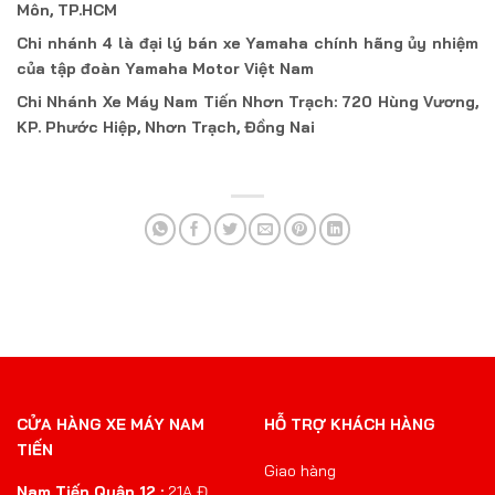
Môn, TP.HCM
Chi nhánh 4 là đại lý bán xe Yamaha chính hãng ủy nhiệm
của tập đoàn Yamaha Motor Việt Nam
Chi Nhánh Xe Máy Nam Tiến Nhơn Trạch: 720 Hùng Vương,
KP. Phước Hiệp, Nhơn Trạch, Đồng Nai
CỬA HÀNG XE MÁY NAM
HỖ TRỢ KHÁCH HÀNG
TIẾN
Giao hàng
Nam Tiến Quận 12 :
21A Đ.