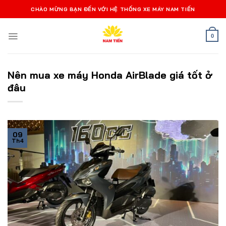
Bỏ
CHÀO MỪNG BẠN ĐẾN VỚI HỆ THỐNG XE MÁY NAM TIẾN
qua
nội
0
dung
Nên mua xe máy Honda AirBlade giá tốt ở
đâu
09
Th4