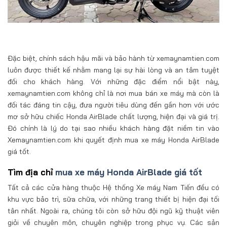
Đặc biệt, chính sách hậu mãi và bảo hành từ xemaynamtien.com
luôn được thiết kế nhằm mang lại sự hài lòng và an tâm tuyệt
đối cho khách hàng. Với những đặc điểm nổi bật này,
xemaynamtien.com không chỉ là nơi mua bán xe máy mà còn là
đối tác đáng tin cậy, đưa người tiêu dùng đến gần hơn với ước
mơ sở hữu chiếc Honda AirBlade chất lượng, hiện đại và giá trị.
Đó chính là lý do tại sao nhiều khách hàng đặt niềm tin vào
Xemaynamtien.com khi quyết định mua xe máy Honda AirBlade
giá tốt.
Tìm địa chỉ
mua xe máy Honda AirBlade giá tốt
Tất cả các cửa hàng thuộc Hệ thống Xe máy Nam Tiến đều có
khu vực bảo trì, sữa chữa, với những trang thiết bị hiện đại tối
tân nhất. Ngoài ra, chúng tôi còn sở hữu đội ngũ kỹ thuật viên
giỏi về chuyên môn, chuyên nghiệp trong phục vụ. Các sản