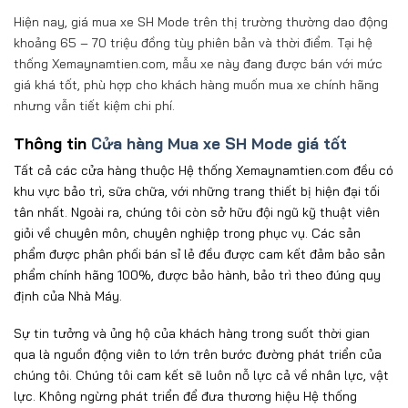
Hiện nay, giá mua xe SH Mode trên thị trường thường dao động
khoảng 65 – 70 triệu đồng tùy phiên bản và thời điểm. Tại hệ
thống Xemaynamtien.com, mẫu xe này đang được bán với mức
giá khá tốt, phù hợp cho khách hàng muốn mua xe chính hãng
nhưng vẫn tiết kiệm chi phí.
Thông tin
Cửa hàng Mua xe SH Mode giá tốt
Tất cả các cửa hàng thuộc Hệ thống Xemaynamtien.com đều có
khu vực bảo trì, sữa chữa, với những trang thiết bị hiện đại tối
tân nhất. Ngoài ra, chúng tôi còn sở hữu đội ngũ kỹ thuật viên
giỏi về chuyên môn, chuyên nghiệp trong phục vụ. Các sản
phẩm được phân phối bán sỉ lẻ đều được cam kết đảm bảo sản
phẩm chính hãng 100%, được bảo hành, bảo trì theo đúng quy
định của Nhà Máy.
Sự tin tưởng và ủng hộ của khách hàng trong suốt thời gian
qua là nguồn động viên to lớn trên bước đường phát triển của
chúng tôi. Chúng tôi cam kết sẽ luôn nỗ lực cả về nhân lực, vật
lực. Không ngừng phát triển để đưa thương hiệu Hệ thống