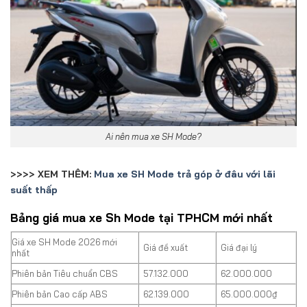
Ai nên mua xe SH Mode?
>>>> XEM THÊM:
Mua xe SH Mode trả góp ở đâu với lãi
suất thấp
Bảng giá mua xe Sh Mode tại TPHCM mới nhất
Giá xe SH Mode 2026 mới
Giá đề xuất
Giá đại lý
nhất
Phiên bản Tiêu chuẩn CBS
57.132.000
62.000.000
Phiên bản Cao cấp ABS
62.139.000
65.000.000₫