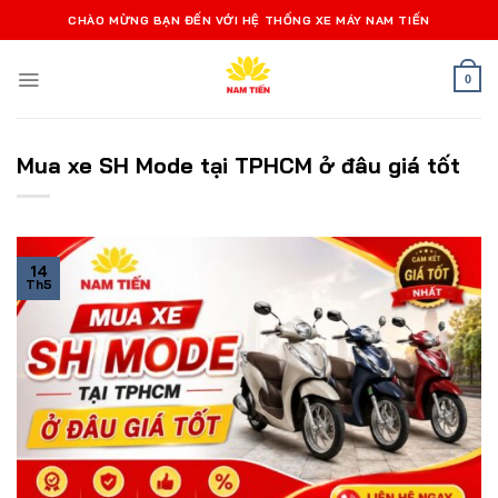
Bỏ
CHÀO MỪNG BẠN ĐẾN VỚI HỆ THỐNG XE MÁY NAM TIẾN
qua
nội
0
dung
Mua xe SH Mode tại TPHCM ở đâu giá tốt
14
Th5