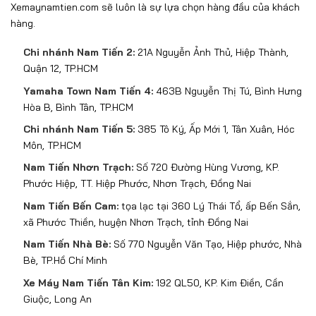
Xemaynamtien.com sẽ luôn là sự lựa chọn hàng đầu của khách
hàng.
Chi nhánh Nam Tiến 2:
21A Nguyễn Ảnh Thủ, Hiệp Thành,
Quận 12, TP.HCM
Yamaha Town Nam Tiến 4:
463B Nguyễn Thị Tú, Bình Hưng
Hòa B, Bình Tân, TP.HCM
Chi nhánh Nam Tiến 5:
385 Tô Ký, Ấp Mới 1, Tân Xuân, Hóc
Môn, TP.HCM
Nam Tiến Nhơn Trạch:
Số 720 Đường Hùng Vương, KP.
Phước Hiệp, TT. Hiệp Phước, Nhơn Trạch, Đồng Nai
Nam Tiến Bến Cam:
tọa lạc tại 360 Lý Thái Tổ, ấp Bến Sắn,
xã Phước Thiền, huyện Nhơn Trạch, tỉnh Đồng Nai
Nam Tiến Nhà Bè:
Số 770 Nguyễn Văn Tạo, Hiệp phước, Nhà
Bè, TP.Hồ Chí Minh
Xe Máy Nam Tiến Tân Kim:
192 QL50, KP. Kim Điền, Cần
Giuộc, Long An