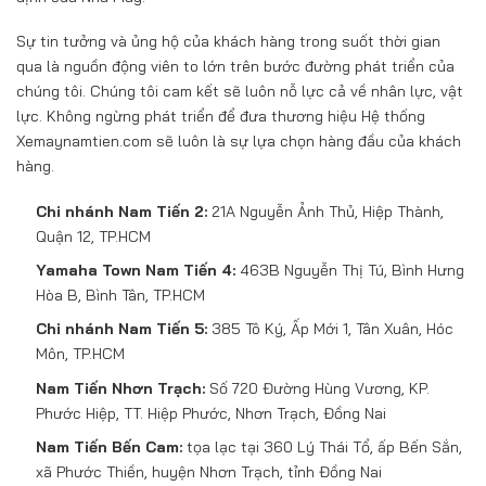
Sự tin tưởng và ủng hộ của khách hàng trong suốt thời gian
qua là nguồn động viên to lớn trên bước đường phát triển của
chúng tôi. Chúng tôi cam kết sẽ luôn nỗ lực cả về nhân lực, vật
lực. Không ngừng phát triển để đưa thương hiệu Hệ thống
Xemaynamtien.com sẽ luôn là sự lựa chọn hàng đầu của khách
hàng.
Chi nhánh Nam Tiến 2:
21A Nguyễn Ảnh Thủ, Hiệp Thành,
Quận 12, TP.HCM
Yamaha Town Nam Tiến 4:
463B Nguyễn Thị Tú, Bình Hưng
Hòa B, Bình Tân, TP.HCM
Chi nhánh Nam Tiến 5:
385 Tô Ký, Ấp Mới 1, Tân Xuân, Hóc
Môn, TP.HCM
Nam Tiến Nhơn Trạch:
Số 720 Đường Hùng Vương, KP.
Phước Hiệp, TT. Hiệp Phước, Nhơn Trạch, Đồng Nai
Nam Tiến Bến Cam:
tọa lạc tại 360 Lý Thái Tổ, ấp Bến Sắn,
xã Phước Thiền, huyện Nhơn Trạch, tỉnh Đồng Nai