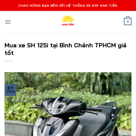
Bỏ
CHÀO MỪNG BẠN ĐẾN VỚI HỆ THỐNG XE MÁY NAM TIẾN
qua
nội
0
dung
Mua xe SH 125i tại Bình Chánh TPHCM giá
tốt
07
Th11