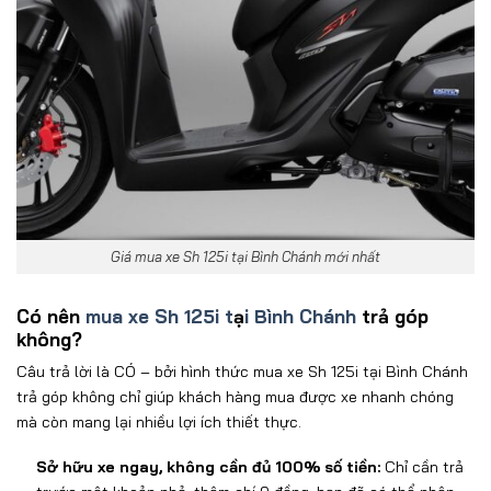
Giá mua xe Sh 125i tại Bình Chánh mới nhất
Có nên
mua xe Sh 125i t
ạ
i Bình Chánh
trả góp
không?
Câu tr
ả lời l
à CÓ
– b
ởi h
ình th
ức mua xe
Sh 125i t
ạ
i Bình Chánh
trả g
óp không ch
ỉ gi
úp khách hàng
mua
đư
ợ
c
xe nhanh ch
óng
mà còn mang l
ại nhiều lợi
ích thi
ết thực.
Sở hữu xe ngay, kh
ông c
ần
đ
ủ 100% số tiền
:
Chỉ cần trả