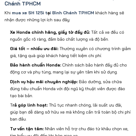
Chánh TPHCM
Khi
mua xe SH 125i t
ạ
i Bình Chánh TPHCM
khách hàng
s
ẽ
nh
ậ
n
đư
ợ
c nh
ữ
ng l
ợ
i ích sau
đ
ây:
Xe Honda chính hãng, gi
ấy tờ
đ
ầy
đ
ủ:
Tất cả xe
đ
ều c
ó
ngu
ồn gốc r
õ ràng,
đ
ảm bảo chất l
ư
ợng v
à
đ
ộ bền.
Gi
á t
ốt
– nhi
ều
ưu đ
ãi:
Th
ư
ờng xuy
ên có ch
ương tr
ình gi
ảm
gi
á, t
ặng qu
à giúp khách hàng ti
ết kiệm chi ph
í.
B
ảo h
ành chu
ẩn Honda:
Ch
ính sách b
ảo h
ành
đ
ầy
đ
ủ cho
đ
ộng c
ơ v
à ph
ụ t
ùng, mang l
ại sự y
ên tâm khi s
ử dụng.
Dịch vụ hậu m
ãi chuyên nghi
ệp:
Bảo d
ư
ỡng, sửa chữa
đ
úng tiêu chu
ẩn Honda với
đ
ội ng
ũ k
ỹ thuật vi
ên
đư
ợc
đ
ào
t
ạo b
ài b
ản.
T
rả g
óp linh ho
ạt:
Thủ tục nhanh ch
óng, lãi su
ất
ưu đ
ãi,
giúp b
ạn dễ d
àng s
ở hữu xe m
à không c
ần trả to
àn b
ộ chi ph
í
ban
đ
ầu.
T
ư v
ấn tận t
âm:
Nhân viên h
ỗ trợ chu
đ
áo t
ừ kh
âu ch
ọn xe,
t
ìm hi
ểu
ưu đ
ãi
đ
ến khi b
àn giao xe.