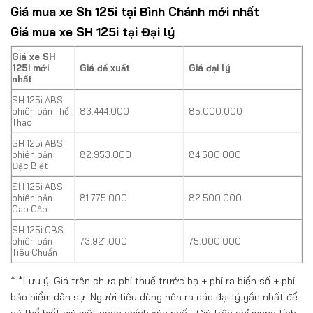
Giá mua xe Sh 125i tại Bình Chánh mới nhất
Giá mua xe SH 125i tại Đại lý
Giá xe SH
125i mới
Giá đề xuất
Giá đại lý
nhất
SH 125i ABS
phiên bản Thể
83.444.000
85.000.000
Thao
SH 125i ABS
phiên bản
82.953.000
84.500.000
Đặc Biệt
SH 125i ABS
phiên bản
81.775.000
82.500.000
Cao Cấp
SH 125i CBS
phiên bản
73.921.000
75.000.000
Tiêu Chuẩn
* *Lưu ý: Giá trên chưa phí thuế trước bạ + phí ra biển số + phí
bảo hiểm dân sự. Người tiêu dùng nên ra các đại lý gần nhất để
có thể biết giá một cách chính xác nhất. Giá trên chỉ mang tính