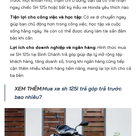
tr
ư
ớc một khoản nhỏ, thậm ch
í 0
đ
ồng, bạn
đ
ã có th
ể nhận
ngay chiếc SH 125i hoặc bất kỳ mẫu xe Honda y
êu thích nào.
Ti
ện lợi cho c
ông vi
ệc v
à h
ọc tập
:
C
ó xe di chuy
ển ngay
gi
úp b
ạn chủ
đ
ộng h
ơn trong c
ông vi
ệc, học tập v
à cu
ộc
sống hằng ng
ày. Xe còn có th
ể
đư
ợc d
ùng làm tài s
ản
đ
ảm
bảo khi cần.
Lợi
ích cho doanh nghi
ệp v
à ngân hàng:
Hình th
ức
mua
xe SH 125i t
ạ
i Bình Chánh
trả g
óp giúp
đ
ại l
ý m
ở rộng tệp
kh
ách hàng, t
ăng doanh s
ố, trong khi ng
ân hàng c
ũng ti
ếp
cận th
êm nhi
ều kh
ách hàng ti
ềm n
ăng, mang l
ại lợi
ích cho c
ả
ba b
ên.
XEM THÊM:
Mua xe sh 125i trả góp trả trước
bao nhiêu?