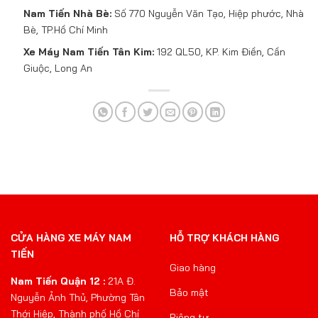
Nam Tiến Nhà Bè:
Số 770 Nguyễn Văn Tạo, Hiệp phước, Nhà
Bè, TP.Hồ Chí Minh
Xe Máy Nam Tiến Tân Kim:
192 QL50, KP. Kim Điền, Cần
Giuộc, Long An
CỬA HÀNG XE MÁY NAM
HỖ TRỢ KHÁCH HÀNG
TIẾN
Giao hàng
Nam Tiến Quận 12 :
21A Đ.
Bảo mật
Nguyễn Ảnh Thủ, Phường Tân
Thới Hiệp, Thành phố Hồ Chí
Riêng tư