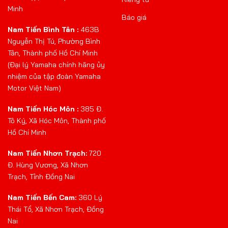
Minh
Báo giá
Nam Tiến Bình Tân :
463B
Nguyễn Thị Tú, Phường Bình
Tân, Thành phố Hồ Chí Minh
(Đại lý Yamaha chính hãng ủy
nhiệm của tập đoàn Yamaha
Motor Việt Nam)
Nam Tiến Hóc Môn :
385 Đ.
Tô Ký, Xã Hóc Môn, Thành phố
Hồ Chí Minh
Nam Tiến Nhơn Trạch:
720
Đ. Hùng Vương, Xã Nhơn
Trạch, Tỉnh Đồng Nai
Nam Tiến Bến Cam:
360 Lý
Thái Tổ, Xã Nhơn Trạch, Đồng
Nai