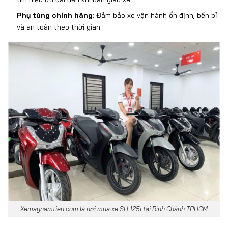
Ph
ụ t
ùng chính hãng:
Đ
ảm bảo xe vận h
ành
ổn
đ
ịnh, bền bỉ
v
à an toàn theo th
ời gian.
Xemaynamtien.com là nơi mua xe SH 125i tại Bình Chánh TPHCM