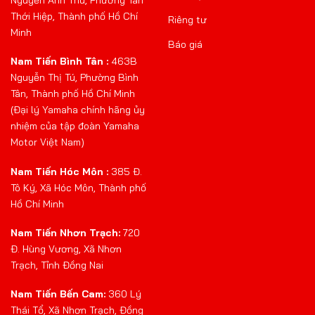
Nguyễn Ảnh Thủ, Phường Tân
Thới Hiệp, Thành phố Hồ Chí
Riêng tư
Minh
Báo giá
Nam Tiến Bình Tân :
463B
Nguyễn Thị Tú, Phường Bình
Tân, Thành phố Hồ Chí Minh
(Đại lý Yamaha chính hãng ủy
nhiệm của tập đoàn Yamaha
Motor Việt Nam)
Nam Tiến Hóc Môn :
385 Đ.
Tô Ký, Xã Hóc Môn, Thành phố
Hồ Chí Minh
Nam Tiến Nhơn Trạch:
720
Đ. Hùng Vương, Xã Nhơn
Trạch, Tỉnh Đồng Nai
Nam Tiến Bến Cam:
360 Lý
Thái Tổ, Xã Nhơn Trạch, Đồng