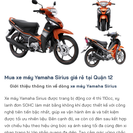
Mua xe máy Yamaha Sirius giá rẻ tại Quận 12
Giới thiệu thông tin về dòng
xe máy Yamaha Sirius
Xe máy Yamaha Sirius được trang bị động cơ 4 thì 110cc, xy
lanh đơn SOHC làm mát bằng không khí được thiết kế với công
nghệ tiên tiến bậc nhất, giúp xe vận hành êm ái và tiết kiệm
được tối ưu nhiên liệu. Bên cạnh đó, xe còn có đèn sau kết hợp
với chiếu hậu theo hiệu ứng bức xạ ánh sáng tối đa cùng đèn xi
nhan trang bị lớp phản quang đa diện. Tạo cảm giác vững chắc