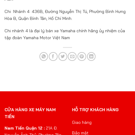
Chi Nhánh 4: 436B, Đường Nguyễn Thị Tú, Phường Bình Hưng
Hòa B, Quận Bình Tân, Hồ Chí Minh.
Chi nhánh 4 là đại lý bán xe Yamaha chính hãng ủy nhiệm của
tập đoàn Yamaha Motor Việt Nam
CỬA HÀNG XE MÁY NAM
HỖ TRỢ KHÁCH HÀNG
TIẾN
Giao hàng
Nam Tiến Quận 12 :
21A Đ.
Bảo mật