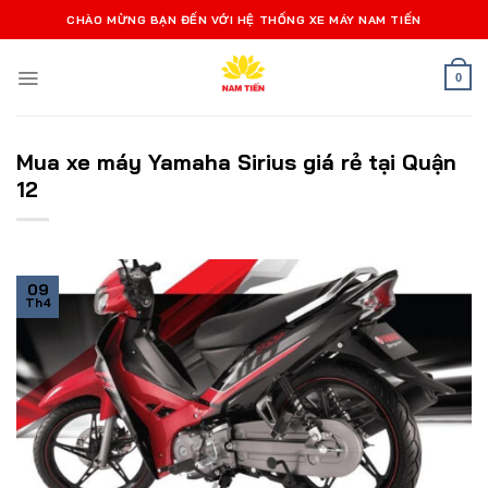
Bỏ
CHÀO MỪNG BẠN ĐẾN VỚI HỆ THỐNG XE MÁY NAM TIẾN
qua
nội
0
dung
Mua xe máy Yamaha Sirius giá rẻ tại Quận
12
09
Th4