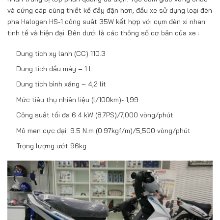
và cứng cáp cùng thiết kế đầy đặn hơn, đầu xe sử dụng loại đèn
pha Halogen HS-1 công suât 35W kết hợp với cụm đèn xi nhan
tinh tế và hiện đại. Bên dưới là các thông số cơ bản của xe :
Dung tích xy lanh (CC) 110.3
Dung tích dầu máy – 1 L
Dung tích bình xăng – 4,2 lít
Mức tiêu thụ nhiên liệu (l/100km)- 1,99
Công suất tối đa 6.4 kW (8.7PS)/7,000 vòng/phút
Mô men cực đại 9.5 N.m (0.97kgf/m)/5,500 vòng/phút
Trọng lượng ướt 96kg