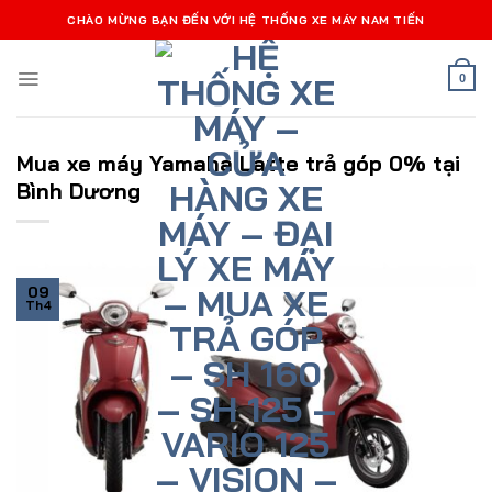
Bỏ
CHÀO MỪNG BẠN ĐẾN VỚI HỆ THỐNG XE MÁY NAM TIẾN
qua
nội
0
dung
Mua xe máy Yamaha Latte trả góp 0% tại
Bình Dương
09
Th4