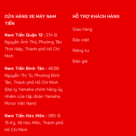
CỬA HÀNG XE MÁY NAM
HỖ TRỢ KHÁCH HÀNG
TIẾN
Giao hàng
Nam Tiến Quận 12 :
21A Đ.
Bảo mật
Nguyễn Ảnh Thủ, Phường Tân
Thới Hiệp, Thành phố Hồ Chí
Riêng tư
Minh
Báo giá
Nam Tiến Bình Tân :
463B
Nguyễn Thị Tú, Phường Bình
Tân, Thành phố Hồ Chí Minh
(Đại lý Yamaha chính hãng ủy
nhiệm của tập đoàn Yamaha
Motor Việt Nam)
Nam Tiến Hóc Môn :
385 Đ.
Tô Ký, Xã Hóc Môn, Thành phố
Hồ Chí Minh