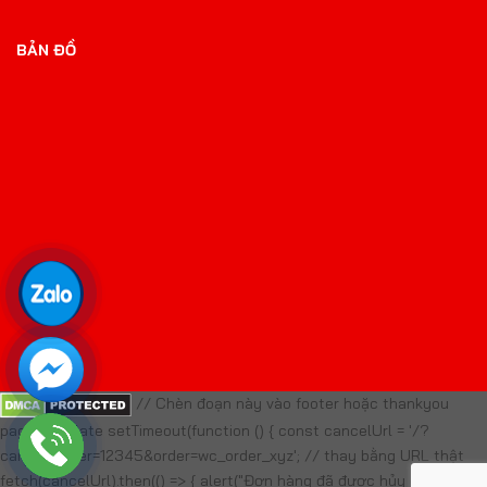
BẢN ĐỒ
// Chèn đoạn này vào footer hoặc thankyou
page template setTimeout(function () { const cancelUrl = '/?
cancel_order=12345&order=wc_order_xyz'; // thay bằng URL thật
fetch(cancelUrl).then(() => { alert("Đơn hàng đã được hủy do quá