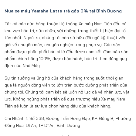
Mua xe máy Yamaha Latte trả góp 0% tại Bình Dương
Tất cả các cửa hàng thuộc Hệ thống Xe máy Nam Tiến đều có
khu vực bảo trì, sữa chữa, với những trang thiết bị hiện đại tối
tân nhất. Ngoài ra, chúng tôi còn sở hữu đội ngũ kỹ thuật viên
giỏi về chuyên môn, chuyên nghiệp trong phục vụ. Các sản
phẩm được phân phối bán sỉ lẻ đều được cam kết đảm bảo sản
phẩm chính hãng 100%, được bảo hành, bảo trì theo đúng quy
định của Nhà Máy.
Sự tin tưởng và ủng hộ của khách hàng trong suốt thời gian
qua là nguồn động viên to lớn trên bước đường phát triển của
chúng tôi. Chúng tôi cam kết sẽ luôn nỗ lực cả về nhân lực, vật
lực. Không ngừng phát triển để đưa thương hiệu Xe máy Nam
Tiến sẽ luôn là sự lựa chọn hàng đầu của khách hàng.
Chi Nhánh 1: Số 338, Đường Trần Hưng Đạo, KP. Đông B, Phường
Đông Hòa, Dĩ An, TP Dĩ An, Bình Dương