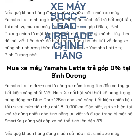
Nếu quý khách hàng đang muốn sở hữu một chiếc xe máy
Yamaha Latte nhưng không có đủ ngân sách để trả hết một lần,
thì dịch vụ mua xe máy Yamaha Latte trả góp 0% tại Bình
Dương chính là một lựa chọn tốt nhất cho quý khách. Hãy theo
dõi bài viết bên dưới để biết thêm thông tin chi tiết về dòng xe
cũng như phương thức trả góp khi mua xe Yamaha Latte tại
Bình Dương nhé!
Mua xe máy Yamaha Latte trả góp 0% tại
Bình Dương
Yamaha Latte được coi là dòng xe nằm trong Top đầu xe tay ga
tiết kiệm xăng nhất Việt Nam. Xe nổi bật với thiết kế sang trọng
cùng động cơ Blue Core 125cc cho khả năng tiết kiệm nhiên liệu
tối ưu với mức tiêu thụ chỉ 1,8 lít/100km. Đặc biệt, giá xe hiện tại
khá rẻ cùng nhiều các tính nằng ưu việt và được trang bị một bộ
SmartKey cùng với cốp xe có thể tích lên đến 37l.
Nếu quý khách hàng đang muốn sở hữu một chiếc xe máy