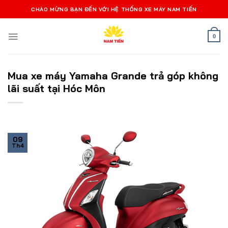
Bỏ
CHÀO MỪNG BẠN ĐẾN VỚI HỆ THỐNG XE MÁY NAM TIẾN
qua
nội
0
dung
Mua xe máy Yamaha Grande trả góp không
lãi suất tại Hóc Môn
09
Th4