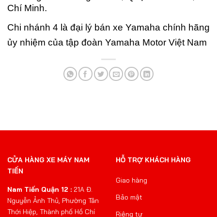
Chí Minh.
Chi nhánh 4 là đại lý bán xe Yamaha chính hãng
ủy nhiệm của tập đoàn Yamaha Motor Việt Nam
CỬA HÀNG XE MÁY NAM
HỖ TRỢ KHÁCH HÀNG
TIẾN
Giao hàng
Nam Tiến Quận 12 :
21A Đ.
Bảo mật
Nguyễn Ảnh Thủ, Phường Tân
Thới Hiệp, Thành phố Hồ Chí
Riêng tư