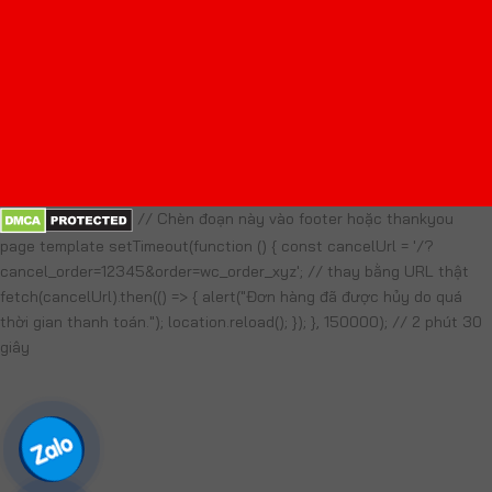
// Chèn đoạn này vào footer hoặc thankyou
page template setTimeout(function () { const cancelUrl = '/?
cancel_order=12345&order=wc_order_xyz'; // thay bằng URL thật
fetch(cancelUrl).then(() => { alert("Đơn hàng đã được hủy do quá
thời gian thanh toán."); location.reload(); }); }, 150000); // 2 phút 30
giây