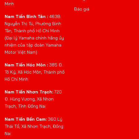
Minh
Báo giá
Nam Tiến Bình Tân :
463B
Nguyễn Thị Tú, Phường Bình
Tân, Thành phố Hồ Chí Minh
(Đại lý Yamaha chính hãng ủy
nhiệm của tập đoàn Yamaha
Motor Việt Nam)
Nam Tiến Hóc Môn :
385 Đ.
Tô Ký, Xã Hóc Môn, Thành phố
Hồ Chí Minh
Nam Tiến Nhơn Trạch:
720
Đ. Hùng Vương, Xã Nhơn
Trạch, Tỉnh Đồng Nai
Nam Tiến Bến Cam:
360 Lý
Thái Tổ, Xã Nhơn Trạch, Đồng
Nai