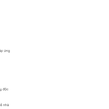
đáp ứng
ấy độc
về nhà