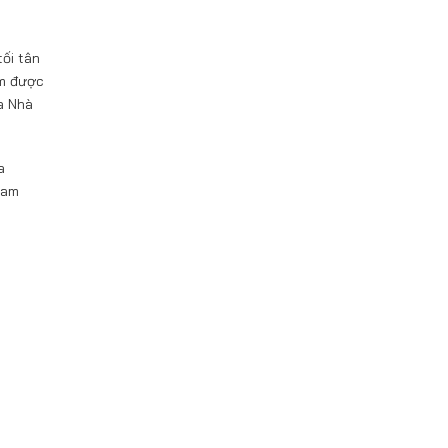
tối tân
ẩm được
a Nhà
a
Nam