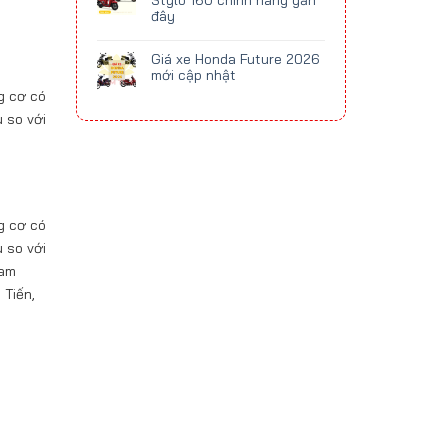
Stylo 160 chính hãng gần
đây
Giá xe Honda Future 2026
mới cập nhật
g cơ có
u so với
g cơ có
u so với
Nam
 Tiến,