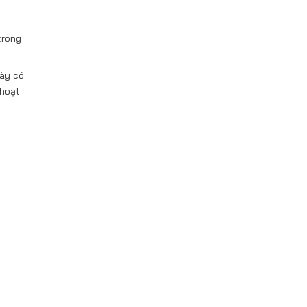
trong
này có
 hoạt