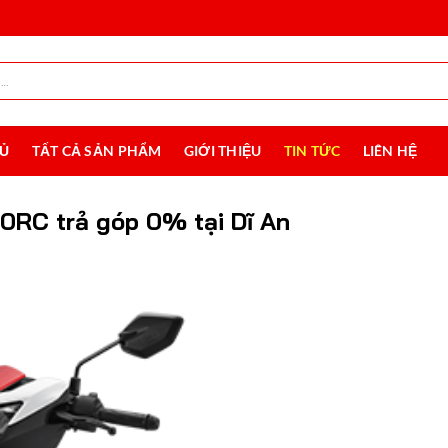
HỦ
TẤT CẢ SẢN PHẨM
GIỚI THIỆU
TIN TỨC
LIÊN HỆ
0RC trả góp 0% tại Dĩ An