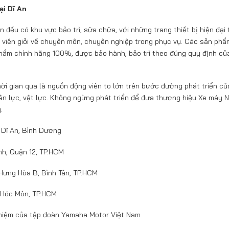
ại Dĩ An
ều có khu vực bảo trì, sữa chữa, với những trang thiết bị hiện đại 
ật viên giỏi về chuyên môn, chuyên nghiệp trong phục vụ. Các sản ph
hẩm chính hãng 100%, được bảo hành, bảo trì theo đúng quy định củ
ời gian qua là nguồn động viên to lớn trên bước đường phát triển củ
hân lực, vật lực. Không ngừng phát triển để đưa thương hiệu Xe máy 
.
 Dĩ An, Bình Dương
nh, Quận 12, TP.HCM
Hưng Hòa B, Bình Tân, TP.HCM
, Hóc Môn, TP.HCM
nhiệm của tập đoàn Yamaha Motor Việt Nam