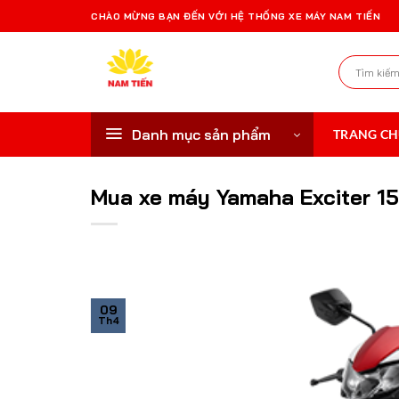
Bỏ
CHÀO MỪNG BẠN ĐẾN VỚI HỆ THỐNG XE MÁY NAM TIẾN
qua
nội
Tìm
dung
kiếm:
Danh mục sản phẩm
TRANG C
Mua xe máy Yamaha Exciter 15
09
Th4