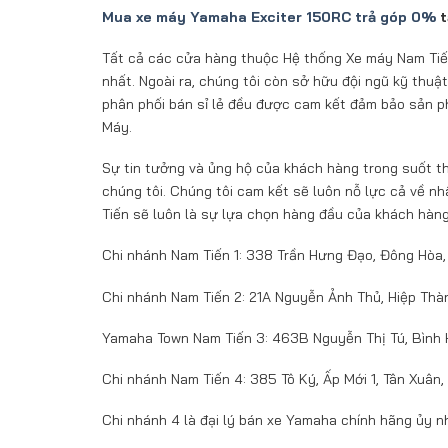
Mua xe máy Yamaha Exciter 150RC trả góp 0%
t
Tất cả các cửa hàng thuộc Hệ thống Xe máy Nam Tiến đ
nhất. Ngoài ra, chúng tôi còn sở hữu đội ngũ kỹ thu
phân phối bán sỉ lẻ đều được cam kết đảm bảo sản p
Máy.
Sự tin tưởng và ủng hộ của khách hàng trong suốt th
chúng tôi. Chúng tôi cam kết sẽ luôn nỗ lực cả về n
Tiến sẽ luôn là sự lựa chọn hàng đầu của khách hàng
Chi nhánh Nam Tiến 1: 338 Trần Hưng Đạo, Đông Hòa,
Chi nhánh Nam Tiến 2: 21A Nguyễn Ảnh Thủ, Hiệp Thà
Yamaha Town Nam Tiến 3: 463B Nguyễn Thị Tú, Bình 
Chi nhánh Nam Tiến 4: 385 Tô Ký, Ấp Mới 1, Tân Xuân
Chi nhánh 4 là đại lý bán xe Yamaha chính hãng ủy 