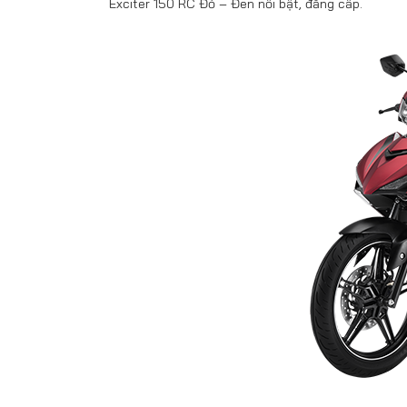
Exciter 150 RC Đỏ – Đen nổi bật, đẳng cấp.