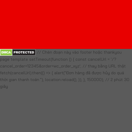
// Chèn đoạn này vào footer hoặc thankyou
page template setTimeout(function () { const cancelUrl = '/?
cancel_order=12345&order=wc_order_xyz'; // thay bằng URL thật
fetch(cancelUrl).then(() => { alert("Đơn hàng đã được hủy do quá
thời gian thanh toán."); location.reload(); }); }, 150000); // 2 phút 30
giây