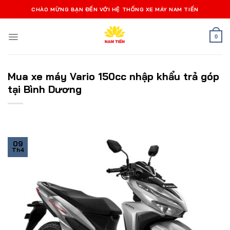
Bỏ
CHÀO MỪNG BẠN ĐẾN VỚI HỆ THỐNG XE MÁY NAM TIẾN
qua
nội
0
dung
Mua xe máy Vario 150cc nhập khẩu trả góp
tại Bình Dương
09
Th4