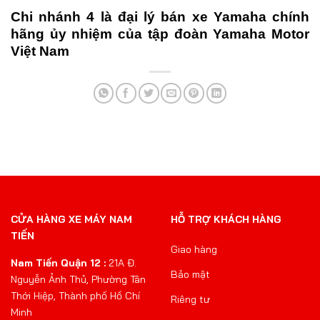
Chi nhánh 4 là đại lý bán xe Yamaha chính
hãng ủy nhiệm của tập đoàn Yamaha Motor
Việt Nam
CỬA HÀNG XE MÁY NAM
HỖ TRỢ KHÁCH HÀNG
TIẾN
Giao hàng
Nam Tiến Quận 12 :
21A Đ.
Bảo mật
Nguyễn Ảnh Thủ, Phường Tân
Thới Hiệp, Thành phố Hồ Chí
Riêng tư
Minh