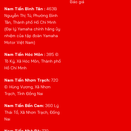
Báo giá
Nam Tiến Bình Tân :
463B
Nguyễn Thị Tú, Phường Bình
Tân, Thành phố Hồ Chí Minh
(Đại lý Yamaha chính hãng ủy
nhiệm của tập đoàn Yamaha
Motor Việt Nam)
Nam Tiến Hóc Môn :
385 Đ.
Tô Ký, Xã Hóc Môn, Thành phố
Hồ Chí Minh
Nam Tiến Nhơn Trạch:
720
Đ. Hùng Vương, Xã Nhơn
Trạch, Tỉnh Đồng Nai
Nam Tiến Bến Cam:
360 Lý
Thái Tổ, Xã Nhơn Trạch, Đồng
Nai
Nam Tiến Nhà Bè:
770