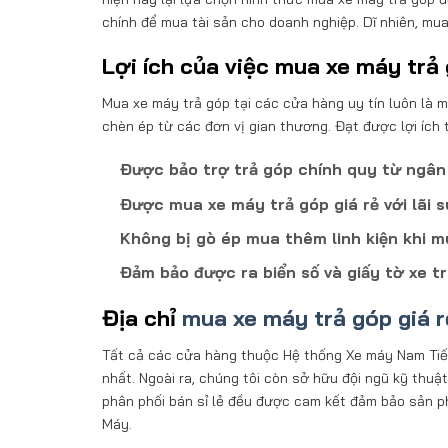
chính để mua tài sản cho doanh nghiệp. Dĩ nhiên, mu
Lợi ích của việc mua xe máy trả 
Mua xe máy trả góp tại các cửa hàng uy tín luôn là 
chèn ép từ các đơn vị gian thương. Đạt được lợi ích 
Được bảo trợ trả góp chính quy từ ngâ
Được mua xe máy trả góp giá rẻ với lãi 
Không bị gò ép mua thêm linh kiện khi m
Đảm bảo được ra biển số và giấy tờ xe t
Địa chỉ
mua xe máy trả góp giá r
Tất cả các cửa hàng thuộc Hệ thống Xe máy Nam Tiến đ
nhất. Ngoài ra, chúng tôi còn sở hữu đội ngũ kỹ thu
phân phối bán sỉ lẻ đều được cam kết đảm bảo sản p
Máy.