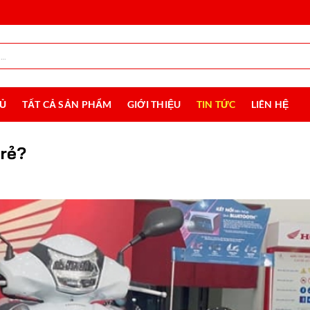
HỦ
TẤT CẢ SẢN PHẨM
GIỚI THIỆU
TIN TỨC
LIÊN HỆ
 rẻ?