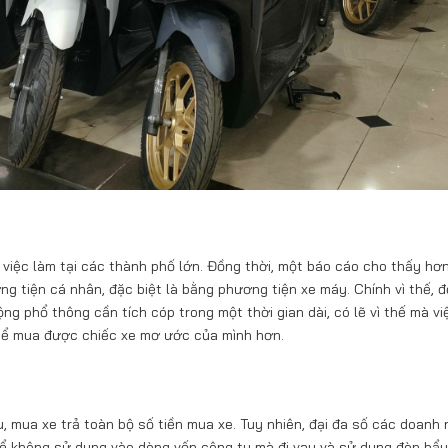
việc làm tại các thành phố lớn. Đồng thời, một báo cáo cho thấy h
g tiện cá nhân, đặc biệt là bằng phương tiện xe máy. Chính vì thế, đ
ng phổ thông cần tích cóp trong một thời gian dài, có lẽ vì thế mà v
 thể mua được chiếc xe mơ ước của mình hơn.
n
 mua xe trả toàn bộ số tiền mua xe. Tuy nhiên, đại đa số các doanh 
để không sử dụng vào dòng vốn công ty mà đi vay và sử dụng đòn bẩy