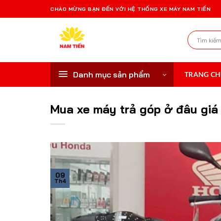
Bỏ
CHÀO MỪNG BẠN ĐẾN VỚI HỆ THỐNG XE MÁY NAM TIẾN
qua
nội
Tìm
dung
kiếm:
Danh mục sản phẩm
TRANG C
Mua xe máy trả góp ở đâu giá
09
Th4