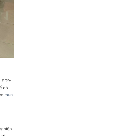
ơn 90%
ể có
iệc
mua
nghiệp
 tài