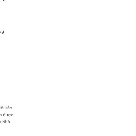
ay
tối tân
ẩm được
a Nhà