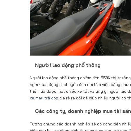
Người lao động phổ thông
Người lao động phổ thông chiếm đến 65% thị trường 
người lao động di chuyển đến nơi làm việc bằng phươn
thể mua được một chiếc xe tốt và ưng ý, người lao độ
xe máy trả góp
giá rẻ ra đời đã giúp nhiều người có
Các công ty, doanh nghiệp mua tài sả
Tương chừng các doanh nghiệp sẽ có dòng tiền nhiều,
hiện nay lại lựa chọn hình thức mua xe máy trả góp 