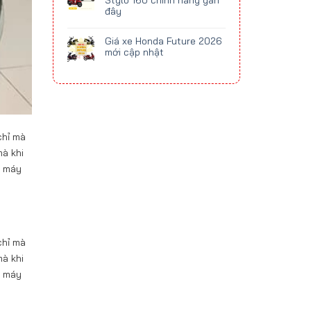
Stylo 160 chính hãng gần
đây
Giá xe Honda Future 2026
mới cập nhật
chỉ mà
mà khi
e máy
chỉ mà
mà khi
e máy