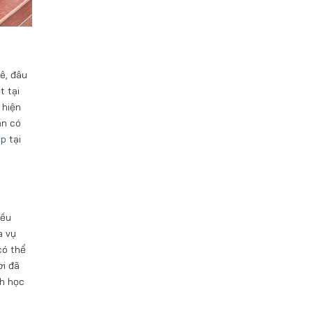
ê, đâu
t tại
 hiện
ần có
óp
tại
iều
a vụ
có thể
ời đã
ch học