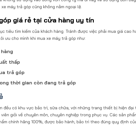
a xe máy trả góp cũng không nằm ngoại lệ.
góp giá rẻ tại cửa hàng uy tín
mục tiêu tìm kiếm của khách hàng. Tránh được việc phải mua giá cao h
tôi ưu cho mình khi mua xe máy trả góp như:
n hàng
suất thấp
ua trả góp
rong thời gian còn đang trả góp
ẻ
ều có khu vực bảo trì, sữa chữa, với những trang thiết bị hiện đại 
ật viên giỏi về chuyên môn, chuyên nghiệp trong phục vụ. Các sản ph
hẩm chính hãng 100%, được bảo hành, bảo trì theo đúng quy định củ