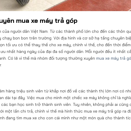
uyên mua xe máy trả góp
nh của người dân Việt Nam. Từ các thành phố lớn cho đến các thôn qu
chạy bon bon trên trường. Với địa hình và cơ sở hạ tầng chuyên biệ
ọn tối ưu có thể thay thế cho xe máy, chính vì thế, cho đến thời điểm
ối ưu nhất hàng ngày của đại đa số người dân. Mỗi người đều ít nhất c
hành. Có lẽ vì thế mà nhóm đối tượng thường xuyên
mua xe máy trả g
:
ăm hàng triệu sinh viên từ khắp nơi đồ về các thành thị lớn nơi có nh
an dài tại đây. Việc mua cho mình một chiếc xe máy không chỉ là nghĩ
ác bạn học sinh trở thành sinh viên. Tuy nhiên, không phải ai cũng 
i một lần chi trả, chính vì thế mà hình thức mua xe máy trả góp ra đ
nh đang tìm mua xe cho con cái mình như một món quà cho thành tí