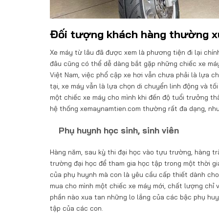
Đối tượng khách hàng thường x
Xe máy từ lâu đã được xem là phương tiện đi lại chí
đâu cũng có thể dễ dàng bắt gặp những chiếc xe máy 
Việt Nam, việc phổ cập xe hơi vẫn chưa phải là lựa ch
tại, xe máy vẫn là lựa chọn di chuyển linh động và t
một chiếc xe máy cho mình khi đến độ tuổi trưởng t
hệ thống xemaynamtien.com thường rất đa dạng, như
Phụ huynh học sinh, sinh viên
Hàng năm, sau kỳ thi đại học vào tựu trường, hàng tr
trường đại học để tham gia học tập trong một thời gi
của phụ huynh mà con là yêu cầu cấp thiết dành cho c
mua cho mình một chiếc xe máy mới, chất lượng chỉ vớ
phần nào xua tan những lo lắng của các bậc phụ huy
tập của các con.