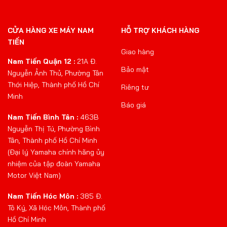
CỬA HÀNG XE MÁY NAM
HỖ TRỢ KHÁCH HÀNG
TIẾN
Giao hàng
Nam Tiến Quận 12 :
21A Đ.
Bảo mật
Nguyễn Ảnh Thủ, Phường Tân
Thới Hiệp, Thành phố Hồ Chí
Riêng tư
Minh
Báo giá
Nam Tiến Bình Tân :
463B
Nguyễn Thị Tú, Phường Bình
Tân, Thành phố Hồ Chí Minh
(Đại lý Yamaha chính hãng ủy
nhiệm của tập đoàn Yamaha
Motor Việt Nam)
Nam Tiến Hóc Môn :
385 Đ.
Tô Ký, Xã Hóc Môn, Thành phố
Hồ Chí Minh