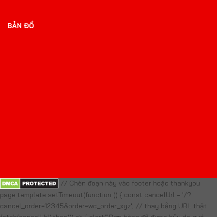
BẢN ĐỒ
// Chèn đoạn này vào footer hoặc thankyou
page template setTimeout(function () { const cancelUrl = '/?
cancel_order=12345&order=wc_order_xyz'; // thay bằng URL thật