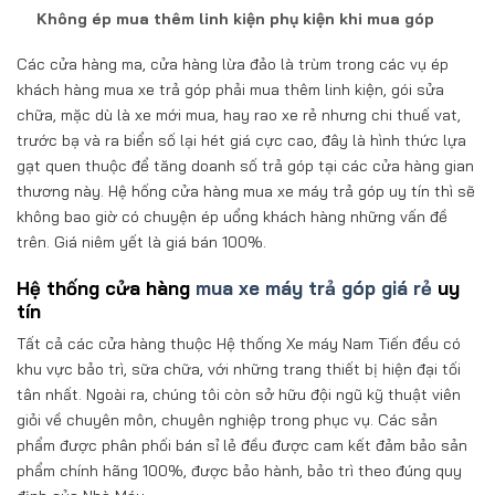
Không ép mua thêm linh kiện phụ kiện khi mua góp
Các cửa hàng ma, cửa hàng lừa đảo là trùm trong các vụ ép
khách hàng mua xe trả góp phải mua thêm linh kiện, gói sửa
chữa, mặc dù là xe mới mua, hay rao xe rẻ nhưng chi thuế vat,
trước bạ và ra biển số lại hét giá cực cao, đây là hình thức lựa
gạt quen thuộc để tăng doanh số trả góp tại các cửa hàng gian
thương này. Hệ hống cửa hàng mua xe máy trả góp uy tín thì sẽ
không bao giờ có chuyện ép uổng khách hàng những vấn đề
trên. Giá niêm yết là giá bán 100%.
Hệ thống cửa hàng
mua xe máy trả góp giá rẻ
uy
tín
Tất cả các cửa hàng thuộc Hệ thống Xe máy Nam Tiến đều có
khu vực bảo trì, sữa chữa, với những trang thiết bị hiện đại tối
tân nhất. Ngoài ra, chúng tôi còn sở hữu đội ngũ kỹ thuật viên
giỏi về chuyên môn, chuyên nghiệp trong phục vụ. Các sản
phẩm được phân phối bán sỉ lẻ đều được cam kết đảm bảo sản
phẩm chính hãng 100%, được bảo hành, bảo trì theo đúng quy