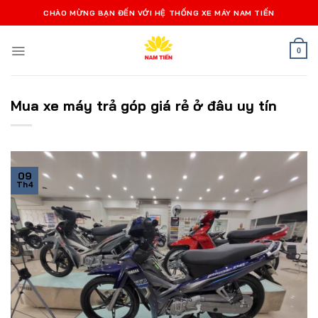
Bỏ
CHÀO MỪNG BẠN ĐẾN VỚI HỆ THỐNG XE MÁY NAM TIẾN
qua
nội
0
dung
Mua xe máy trả góp giá rẻ ở đâu uy tín
09
Th4