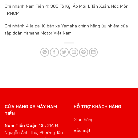
Chi nhánh Nam Tiến 4: 385 Tô Ký, Ấp Mới 1, Tân Xuân, Hóc Môn,
TP.HCM
Chi nhánh 4 là đại lý bán xe Yamaha chính hãng ủy nhiệm của
tập đoàn Yamaha Motor Việt Nam
CỬA HÀNG XE MÁY NAM
HỖ TRỢ KHÁCH HÀNG
TIẾN
Giao hàng
Nam Tiến Quận 12 :
21A Đ.
Bảo mật
Nguyễn Ảnh Thủ, Phường Tân