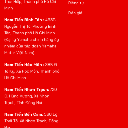
Thới Hiệp, Thành phố Hồ Chí
Riêng tư
Minh
Báo giá
Nam Tiến Bình Tân :
463B
Nguyễn Thị Tú, Phường Bình
Tân, Thành phố Hồ Chí Minh
(Đại lý Yamaha chính hãng ủy
nhiệm của tập đoàn Yamaha
Motor Việt Nam)
Nam Tiến Hóc Môn :
385 Đ.
Tô Ký, Xã Hóc Môn, Thành phố
Hồ Chí Minh
Nam Tiến Nhơn Trạch:
720
Đ. Hùng Vương, Xã Nhơn
Trạch, Tỉnh Đồng Nai
Nam Tiến Bến Cam:
360 Lý
Thái Tổ, Xã Nhơn Trạch, Đồng
Nai