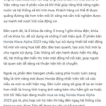
Việc nâng cao ở phần cửa xả khí thải giúp tăng khả năng ngăn
nước và hệ thống xả khi trời mưa. Khách hàng có thể đi được
quãng đường dài hơn trên mỗi lít xăng mà vẫn trải nghiệm được
sự mạnh mẽ vượt trội của động cơ.
Bên cạnh đó, là ổ khóa đa năng 3 trong 1 gồm khóa điện, khóa
cổ và khóa từ, dễ sử dụng và chống rỉ sét hiệu quả. Ở phiên bản
Honda Wave Alpha 2023
này tiếp tục sử dụng thiết kế mặt đồng
hồ mới với vòng họa tiết độc đáo bao quanh, tạo sức hút mới lạ
cho người sử dụng. Các thông số vận hành được hiển thị đầy
đủ, hệ thống đèn hiển thị trên mặt đồng hồ nổi bật, giúp người
lái quan sát dễ dàng và thuận tiện khi di chuyển.
Ngoài ra, phần đèn halogen chiếu sáng phía trước luôn sáng.
Đây là tính năng mới được Honda đồng nhất trên tất cả các
mẫu xe mới ra mắt hiện nay. Đèn luôn sáng sẽ giúp đi lại an toàn
hơn nhất là trong tình trạng ánh sáng kém như hầm gửi xe hoặc
trời tối. Nếu bạn đang muốn
mua xe máy Honda Wave Alpha
2023 giá rẻ
, phù hợp với túi tiền thì hãy đến ngay hệ thống cửa
hàng xe máy Nam Tiến để được tư vấn và hỗ trợ nhé!