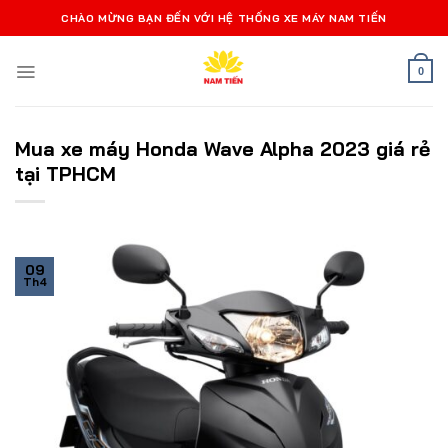
Bỏ
CHÀO MỪNG BẠN ĐẾN VỚI HỆ THỐNG XE MÁY NAM TIẾN
qua
nội
0
dung
Mua xe máy Honda Wave Alpha 2023 giá rẻ
tại TPHCM
09
Th4