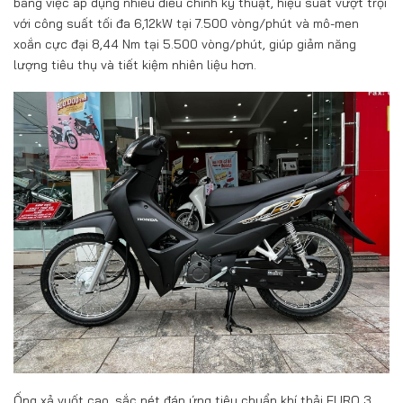
bằng việc áp dụng nhiều điều chỉnh kỹ thuật, hiệu suất vượt trội
với công suất tối đa 6,12kW tại 7.500 vòng/phút và mô-men
xoắn cực đại 8,44 Nm tại 5.500 vòng/phút, giúp giảm năng
lượng tiêu thụ và tiết kiệm nhiên liệu hơn.
Ống xả vuốt cao, sắc nét đáp ứng tiêu chuẩn khí thải EURO 3.