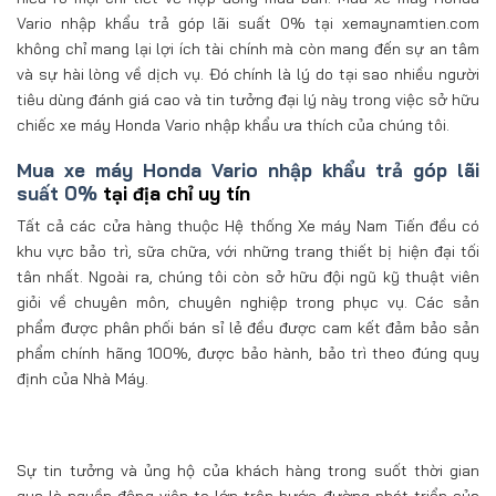
Vario nhập khẩu trả góp lãi suất 0% tại xemaynamtien.com
không chỉ mang lại lợi ích tài chính mà còn mang đến sự an tâm
và sự hài lòng về dịch vụ. Đó chính là lý do tại sao nhiều người
tiêu dùng đánh giá cao và tin tưởng đại lý này trong việc sở hữu
chiếc xe máy Honda Vario nhập khẩu ưa thích của chúng tôi.
Mua xe máy Honda Vario nhập khẩu trả góp lãi
suất 0%
tại địa chỉ uy tín
Tất cả các cửa hàng thuộc Hệ thống Xe máy Nam Tiến đều có
khu vực bảo trì, sữa chữa, với những trang thiết bị hiện đại tối
tân nhất. Ngoài ra, chúng tôi còn sở hữu đội ngũ kỹ thuật viên
giỏi về chuyên môn, chuyên nghiệp trong phục vụ. Các sản
phẩm được phân phối bán sỉ lẻ đều được cam kết đảm bảo sản
phẩm chính hãng 100%, được bảo hành, bảo trì theo đúng quy
định của Nhà Máy.
Sự tin tưởng và ủng hộ của khách hàng trong suốt thời gian
qua là nguồn động viên to lớn trên bước đường phát triển của