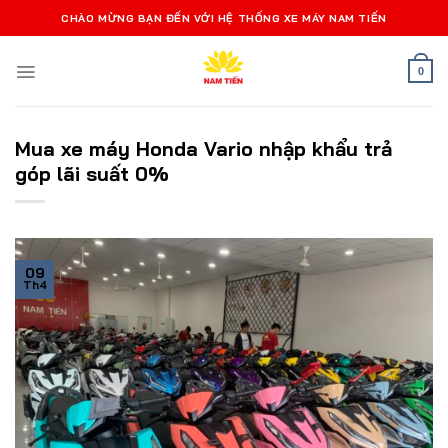
Bỏ
CHÀO MỪNG BẠN ĐẾN VỚI HỆ THỐNG XE MÁY NAM TIẾN
qua
nội
0
dung
Mua xe máy Honda Vario nhập khẩu trả
góp lãi suất 0%
09
Th4