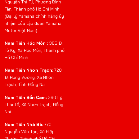
Nguyễn Thị Tú, Phường Bình
Tân, Thành phố Hồ Chí Minh
(Đại lý Yamaha chính hãng ủy
nhiệm của tập đoàn Yamaha
Motor Việt Nam)
Nam Tiến Hóc Môn :
385 Đ.
Tô Ký, Xã Hóc Môn, Thành phố
Hồ Chí Minh
Nam Tiến Nhơn Trạch:
720
Đ. Hùng Vương, Xã Nhơn
Trạch, Tỉnh Đồng Nai
Nam Tiến Bến Cam:
360 Lý
Thái Tổ, Xã Nhơn Trạch, Đồng
Nai
Nam Tiến Nhà Bè:
770
Nguyễn Văn Tạo, Xã Hiệp
Phước, Thành phố Hồ Chí