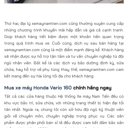
Thứ hai, đại lý xemaynamtien.com cũng thường xuyên cung cấp
những chương trình khuyến mãi hấp dẫn và giá cả cạnh tranh.
Giúp khách hàng tiết kiệm được một khoản tiền quan trọng
trong quá trình mua xe. Cuối cùng, dịch vụ sau bán hàng tại
xemaynamtien.com cũng là một điểm mạnh đáng kể. Khách hàng
sẽ nhận được sự hỗ trợ tận tâm và tư vấn chuyên nghiệp từ đội
ngũ nhân viên. Bất kể là các dịch vụ bảo dưỡng định kỳ, sửa
chữa, hay hỗ trợ về phụ tùng thay thế, xemaynamtien.com cam
kết mang đến sự hài lòng tối đa cho khách hàng.
Mua xe máy Honda Vario 160
chính hãng ngay
Tất cả các cửa hàng thuộc Hệ thống Xe máy Nam Tiến đều có
khu vực bảo trì, sữa chữa, với những trang thiết bị hiện đại tối
tân nhất. Ngoài ra, chúng tôi còn sở hữu đội ngũ kỹ thuật viên
giỏi về chuyên môn, chuyên nghiệp trong phục vụ. Các sản
phẩm được phân phối bán sỉ lẻ đều được cam kết đảm bảo sản