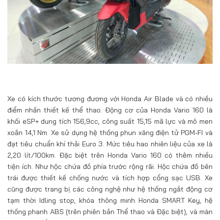
Xe có kích thước tương đương với Honda Air Blade và có nhiều
điểm nhấn thiết kế thể thao. Động cơ của Honda Vario 160 là
khối eSP+ dung tích 156,9cc, công suất 15,15 mã lực và mô men
xoắn 14,1 Nm. Xe sử dụng hệ thống phun xăng điện tử PGM-FI và
đạt tiêu chuẩn khí thải Euro 3. Mức tiêu hao nhiên liệu của xe là
2,20 lít/100km. Đặc biệt trên Honda Vario 160 có thêm nhiều
tiện ích. Như hộc chứa đồ phía trước rộng rãi. Hộc chứa đồ bên
trái được thiết kế chống nước và tích hợp cổng sạc USB. Xe
cũng được trang bị các công nghệ như hệ thống ngắt động cơ
tạm thời Idling stop, khóa thông minh Honda SMART Key, hệ
thống phanh ABS (trên phiên bản Thể thao và Đặc biệt), và màn