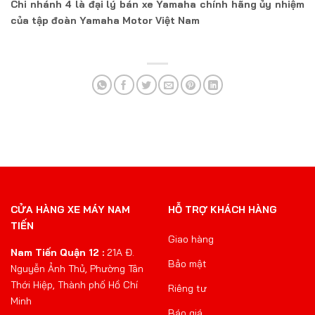
Chi nhánh 4 là đại lý bán xe Yamaha chính hãng ủy nhiệm
của tập đoàn Yamaha Motor Việt Nam
CỬA HÀNG XE MÁY NAM
HỖ TRỢ KHÁCH HÀNG
TIẾN
Giao hàng
Nam Tiến Quận 12 :
21A Đ.
Bảo mật
Nguyễn Ảnh Thủ, Phường Tân
Thới Hiệp, Thành phố Hồ Chí
Riêng tư
Minh
Báo giá