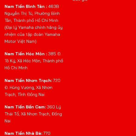
Nam Tiến Bình Tân :
463B
Nguyễn Thị Tú, Phường Bình
Tân, Thành phố Hồ Chí Minh
(Đại lý Yamaha chính hãng ủy
nhiệm của tập đoàn Yamaha
Motor Việt Nam)
Nam Tiến Hóc Môn :
385 Đ.
Tô Ký, Xã Hóc Môn, Thành phố
Hồ Chí Minh
Nam Tiến Nhơn Trạch:
720
Đ. Hùng Vương, Xã Nhơn
Trạch, Tỉnh Đồng Nai
Nam Tiến Bến Cam:
360 Lý
Thái Tổ, Xã Nhơn Trạch, Đồng
Nai
Nam Tiến Nhà Bè:
770