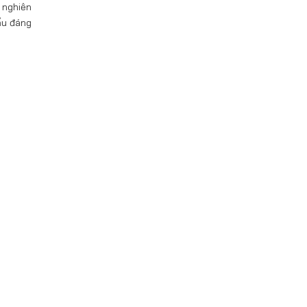
c nghiên
ẩu đáng