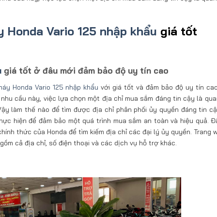
 Honda Vario 125 nhập khẩu
giá tốt
u
giá tốt ở đâu mới đảm bảo độ uy tín cao
áy Honda Vario 125 nhập khẩu
với giá tốt và đảm bảo độ uy tín cao
nhu cầu này, việc lựa chọn một địa chỉ mua sắm đáng tin cậy là qua
Vậy làm thế nào để tìm được địa chỉ phân phối ủy quyền đáng tin c
hực hiện để đảm bảo một quá trình mua sắm an toàn và hiệu quả. Đầ
chính thức của Honda để tìm kiếm địa chỉ các đại lý ủy quyền. Trang 
gồm cả địa chỉ, số điện thoại và các dịch vụ hỗ trợ khác.