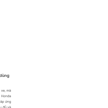
 dùng
 xe, mà
y Honda
đáp ứng
y đủ và