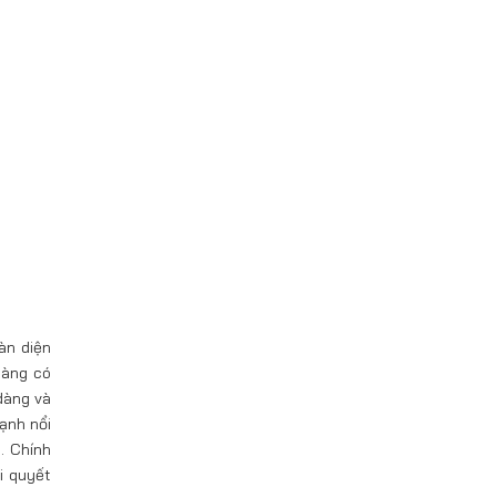
àn diện
hàng có
dàng và
ạnh nổi
. Chính
i quyết