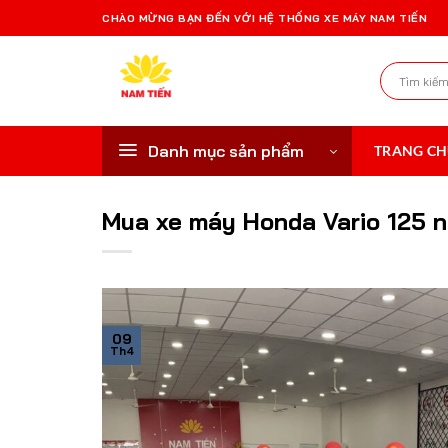
Bỏ
CHÀO MỪNG BẠN ĐẾN VỚI HỆ THỐNG XE MÁY NAM TIẾN
qua
nội
Tìm
dung
kiếm:
Danh mục sản phẩm
TRANG C
Mua xe máy Honda Vario 125 n
09
Th4