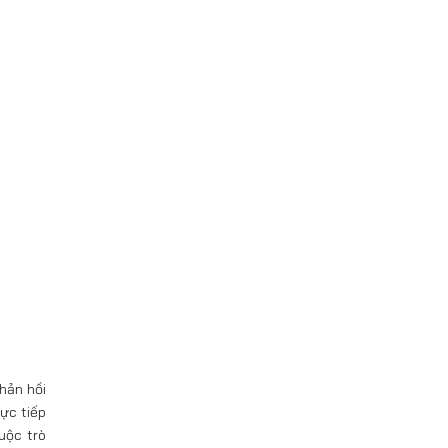
hản hồi
rực tiếp
uộc trò