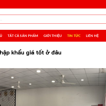
HỦ
TẤT CẢ SẢN PHẨM
GIỚI THIỆU
TIN TỨC
LIÊN HỆ
hập khẩu giá tốt ở đâu