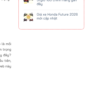
Stylo 160 chính hãng gần
đây
Giá xe Honda Future 2026
mới cập nhật
 là mối
n trọng
ậy đây?
u tiên,
web này