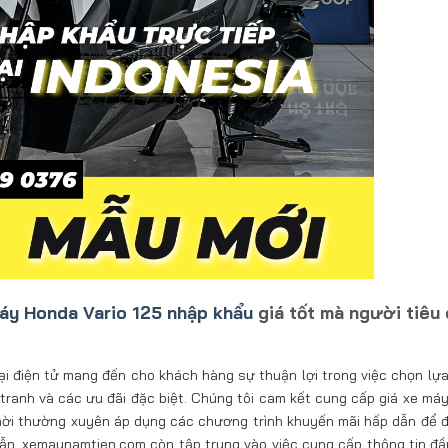
áy Honda Vario 125 nhập khẩu
giá tốt mà người tiêu
 điện tử mang đến cho khách hàng sự thuận lợi trong việc chọn lựa
h tranh và các ưu đãi đặc biệt. Chúng tôi cam kết cung cấp giá xe má
 thời thường xuyên áp dụng các chương trình khuyến mãi hấp dẫn để 
ẫn, xemaynamtien.com còn tập trung vào việc cung cấp thông tin đầ