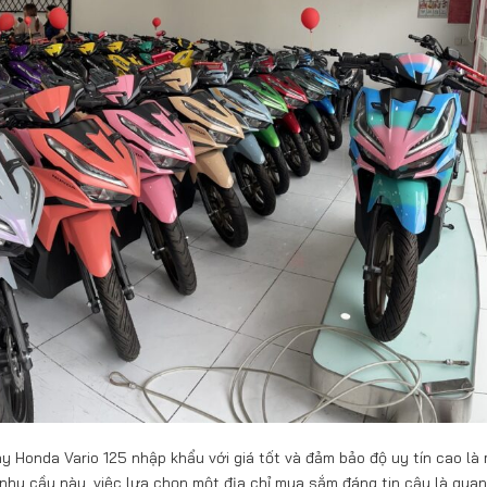
y Honda Vario 125 nhập khẩu với giá tốt và đảm bảo độ uy tín cao là 
hu cầu này, việc lựa chọn một địa chỉ mua sắm đáng tin cậy là quan