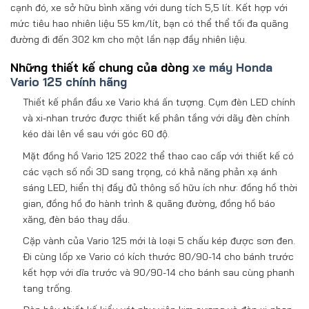
cạnh đó, xe sở hữu bình xăng với dung tích 5,5 lít. Kết hợp với
mức tiêu hao nhiên liệu 55 km/lít, bạn có thể thể tối đa quãng
đường đi đến 302 km cho một lần nạp đầy nhiên liệu.
Những thiết kế chung của dòng
xe máy Honda
Vario 125 chính hãng
Thiết kế phần đầu xe Vario khá ấn tượng. Cụm đèn LED chính
và xi-nhan trước được thiết kế phân tầng với dãy đèn chính
kéo dài lên về sau với góc 60 độ.
Mặt đồng hồ Vario 125 2022 thể thao cao cấp với thiết kế có
các vạch số nổi 3D sang trọng, có khả năng phản xạ ánh
sáng LED, hiển thị đầy đủ thông số hữu ích như: đồng hồ thời
gian, đồng hồ đo hành trình & quãng đường, đồng hồ báo
xăng, đèn báo thay dầu.
Cặp vành của Vario 125 mới là loại 5 chấu kép được sơn đen.
Đi cùng lốp xe Vario có kích thước 80/90-14 cho bánh trước
kết hợp với dĩa trước và 90/90-14 cho bánh sau cùng phanh
tang trống.