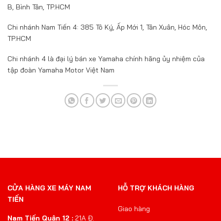
B, Bình Tân, TP.HCM
Chi nhánh Nam Tiến 4: 385 Tô Ký, Ấp Mới 1, Tân Xuân, Hóc Môn,
TP.HCM
Chi nhánh 4 là đại lý bán xe Yamaha chính hãng ủy nhiệm của
tập đoàn Yamaha Motor Việt Nam
CỬA HÀNG XE MÁY NAM
HỖ TRỢ KHÁCH HÀNG
TIẾN
Giao hàng
Nam Tiến Quận 12 :
21A Đ.