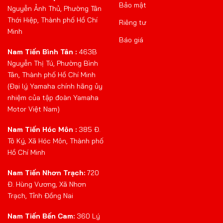
Bảo mật
Nguyễn Ảnh Thủ, Phường Tân
Thới Hiệp, Thành phố Hồ Chí
Riêng tư
Minh
Báo giá
Nam Tiến Bình Tân :
463B
Nguyễn Thị Tú, Phường Bình
Tân, Thành phố Hồ Chí Minh
(Đại lý Yamaha chính hãng ủy
nhiệm của tập đoàn Yamaha
Motor Việt Nam)
Nam Tiến Hóc Môn :
385 Đ.
Tô Ký, Xã Hóc Môn, Thành phố
Hồ Chí Minh
Nam Tiến Nhơn Trạch:
720
Đ. Hùng Vương, Xã Nhơn
Trạch, Tỉnh Đồng Nai
Nam Tiến Bến Cam:
360 Lý