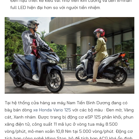
Đèn hậu thiết kế kiểu vát như viên kim cương và đèn xi-nhan
full LED hiện đại hơn so với người tiền nhiệm.
Tại hệ thống cửa hàng xe máy Nam Tiến Bình Dương đang có
bày bán dòng
xe Honda Vario 125
với các bộ màu : Đen mờ, Vàng
cát, Xanh nhám. Được trang bị động cơ eSP 125 phân khối, phun
xăng điện tử, công suất 11 mã lực ở vòng tua máy 8.500
vòng/phút, mô-men xoắn 10,8 Nm tại 5.000 vòng/phút. Động cơ
tích hợp công nghệ Idling Stop, bộ đề tích hợp ACG khá ổn định