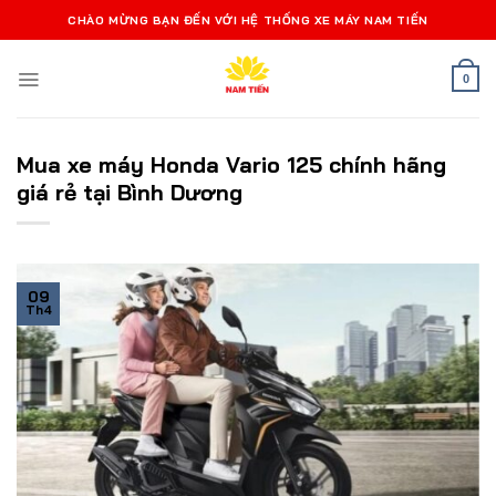
Bỏ
CHÀO MỪNG BẠN ĐẾN VỚI HỆ THỐNG XE MÁY NAM TIẾN
qua
nội
0
dung
Mua xe máy Honda Vario 125 chính hãng
giá rẻ tại Bình Dương
09
Th4