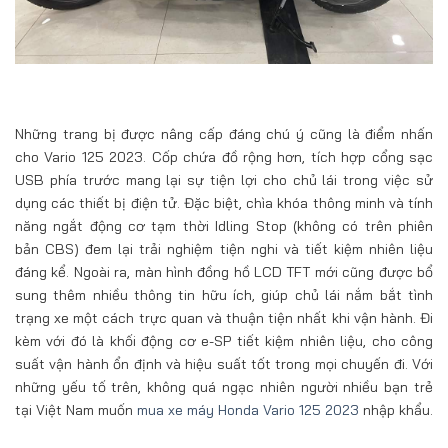
Những trang bị được nâng cấp đáng chú ý cũng là điểm nhấn
cho Vario 125 2023. Cốp chứa đồ rộng hơn, tích hợp cổng sạc
USB phía trước mang lại sự tiện lợi cho chủ lái trong việc sử
dụng các thiết bị điện tử. Đặc biệt, chìa khóa thông minh và tính
năng ngắt động cơ tạm thời Idling Stop (không có trên phiên
bản CBS) đem lại trải nghiệm tiện nghi và tiết kiệm nhiên liệu
đáng kể. Ngoài ra, màn hình đồng hồ LCD TFT mới cũng được bổ
sung thêm nhiều thông tin hữu ích, giúp chủ lái nắm bắt tình
trạng xe một cách trực quan và thuận tiện nhất khi vận hành. Đi
kèm với đó là khối động cơ e-SP tiết kiệm nhiên liệu, cho công
suất vận hành ổn định và hiệu suất tốt trong mọi chuyến đi. Với
những yếu tố trên, không quá ngạc nhiên người nhiều bạn trẻ
tại Việt Nam muốn
mua xe máy Honda Vario 125 2023
nhập khẩu.