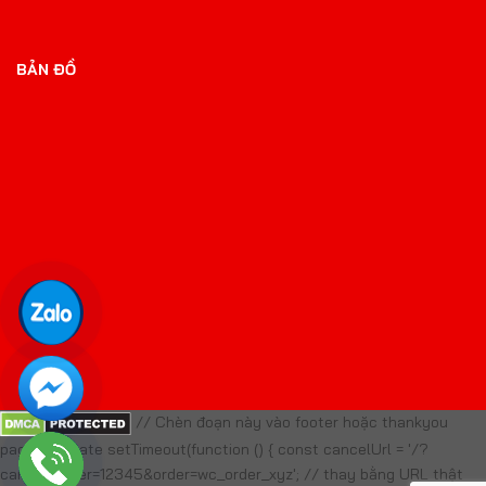
BẢN ĐỒ
// Chèn đoạn này vào footer hoặc thankyou
page template setTimeout(function () { const cancelUrl = '/?
cancel_order=12345&order=wc_order_xyz'; // thay bằng URL thật