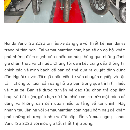
Honda Vario 125 2023 là mẫu xe đáng giá với thiết kế hiện đại và
trang bị tiện nghi. Tại xemaynamtien.com, bạn sẽ có cơ hội khám
phá những điểm mạnh của chiếc xe này thông qua những đánh
giá chân thực và chi tiết. Chúng tôi cam kết cung cấp thông tin
chính xác và minh bạch để bạn có thể đưa ra quyết định đúng
đắn. Ngoài ra, với đội ngũ nhân viên tư vấn chuyên nghiệp và tận
tâm, chúng tôi luôn sẵn sàng hỗ trợ bạn trong quá trình tìm hiểu
và mua xe. Bạn sẽ được tư vấn về các tùy chọn trả góp linh
hoạt và tiết kiệm, giúp bạn sở hữu chiếc xe mơ ước một cách dễ
dàng và không cần đến quá nhiều lo lắng về tài chính. Hãy
nhanh tay liên hệ với xemaynamtien.com ngay hôm nay để khám
phá những chương trình ưu đãi hấp dẫn và mua ngay Honda
Vario 125 2023 với mức giá tốt nhất thị trường.