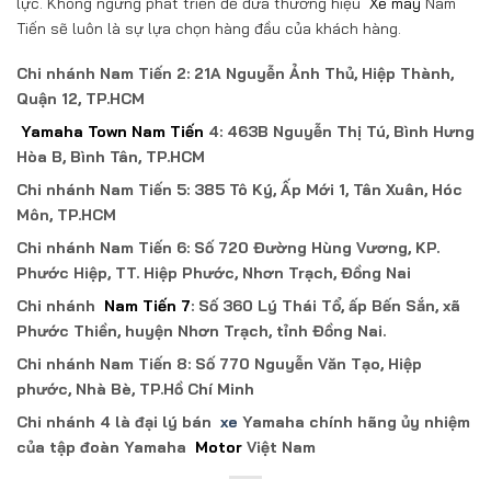
lực. Không ngừng phát triển để đưa thương hiệu
Xe máy
Nam
Tiến sẽ luôn là sự lựa chọn hàng đầu của khách hàng.
Chi nhánh Nam Tiến 2: 21A Nguyễn Ảnh Thủ, Hiệp Thành,
Quận 12, TP.HCM
Yamaha Town Nam Tiến
4: 463B Nguyễn Thị Tú, Bình Hưng
Hòa B, Bình Tân, TP.HCM
Chi nhánh Nam Tiến 5: 385 Tô Ký, Ấp Mới 1, Tân Xuân, Hóc
Môn, TP.HCM
Chi nhánh Nam Tiến 6: Số 720 Đường Hùng Vương, KP.
Phước Hiệp, TT. Hiệp Phước, Nhơn Trạch, Đồng Nai
Chi nhánh
Nam Tiến 7
: Số 360 Lý Thái Tổ, ấp Bến Sắn, xã
Phước Thiền, huyện Nhơn Trạch, tỉnh Đồng Nai.
Chi nhánh Nam Tiến 8: Số 770 Nguyễn Văn Tạo, Hiệp
phước, Nhà Bè, TP.Hồ Chí Minh
Chi nhánh 4 là đại lý bán
xe
Yamaha chính hãng ủy nhiệm
của tập đoàn Yamaha
Motor
Việt Nam