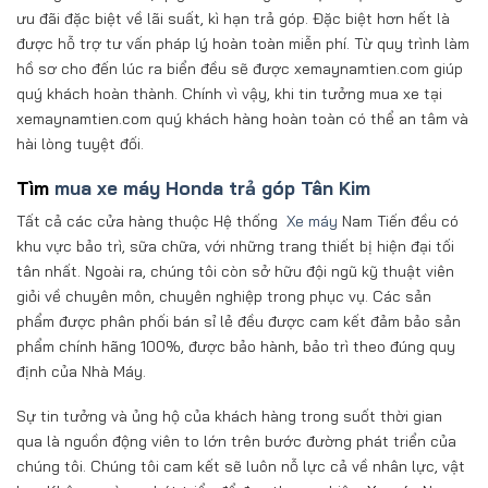
ưu đãi đặc biệt về lãi suất, kì hạn trả góp. Đặc biệt hơn hết là
được hỗ trợ tư vấn pháp lý hoàn toàn miễn phí. Từ quy trình làm
hồ sơ cho đến lúc ra biển đều sẽ được xemaynamtien.com giúp
quý khách hoàn thành. Chính vì vậy, khi tin tưởng mua xe tại
xemaynamtien.com quý khách hàng hoàn toàn có thể an tâm và
hài lòng tuyệt đối.
Tìm
mua xe máy Honda trả góp Tân Kim
Tất cả các cửa hàng thuộc Hệ thống
Xe máy
Nam Tiến đều có
khu vực bảo trì, sữa chữa, với những trang thiết bị hiện đại tối
tân nhất. Ngoài ra, chúng tôi còn sở hữu đội ngũ kỹ thuật viên
giỏi về chuyên môn, chuyên nghiệp trong phục vụ. Các sản
phẩm được phân phối bán sỉ lẻ đều được cam kết đảm bảo sản
phẩm chính hãng 100%, được bảo hành, bảo trì theo đúng quy
định của Nhà Máy.
Sự tin tưởng và ủng hộ của khách hàng trong suốt thời gian
qua là nguồn động viên to lớn trên bước đường phát triển của
chúng tôi. Chúng tôi cam kết sẽ luôn nỗ lực cả về nhân lực, vật