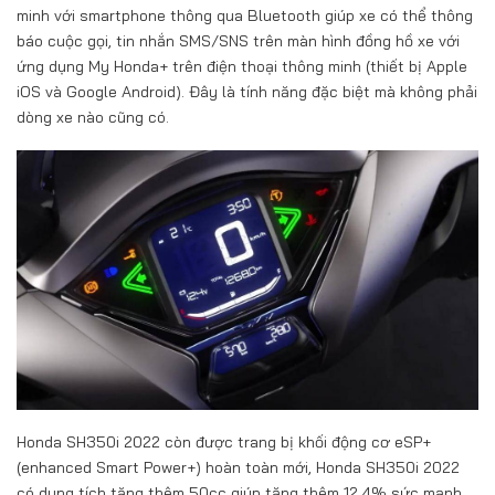
minh với smartphone thông qua Bluetooth giúp xe có thể thông
báo cuộc gọi, tin nhắn SMS/SNS trên màn hình đồng hồ xe với
ứng dụng My Honda+ trên điện thoại thông minh (thiết bị Apple
iOS và Google Android). Đây là tính năng đặc biệt mà không phải
dòng xe nào cũng có.
Honda SH350i 2022 còn được trang bị khối động cơ eSP+
(enhanced Smart Power+) hoàn toàn mới, Honda SH350i 2022
có dung tích tăng thêm 50cc giúp tăng thêm 12,4% sức mạnh