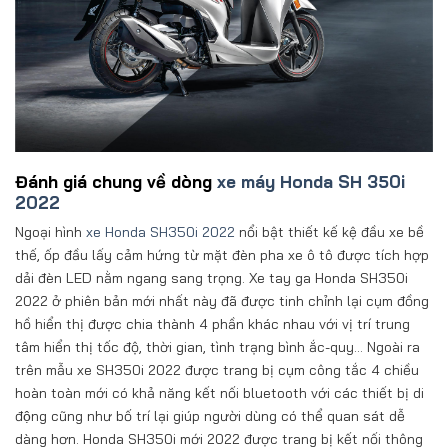
Đánh giá chung về dòng
xe máy Honda SH 350i
2022
Ngoại hình
xe Honda SH350i 2022
nổi bật thiết kế kệ đầu xe bề
thế, ốp đầu lấy cảm hứng từ mặt đèn pha xe ô tô được tích hợp
dải đèn LED nằm ngang sang trọng. Xe tay ga Honda SH350i
2022 ở phiên bản mới nhất này đã được tinh chỉnh lại cụm đồng
hồ hiển thị được chia thành 4 phần khác nhau với vị trí trung
tâm hiển thị tốc độ, thời gian, tình trạng bình ắc-quy… Ngoài ra
trên mẫu xe SH350i 2022 được trang bị cụm công tắc 4 chiều
hoàn toàn mới có khả năng kết nối bluetooth với các thiết bị di
động cũng như bố trí lại giúp người dùng có thể quan sát dễ
dàng hơn. Honda SH350i mới 2022 được trang bị kết nối thông