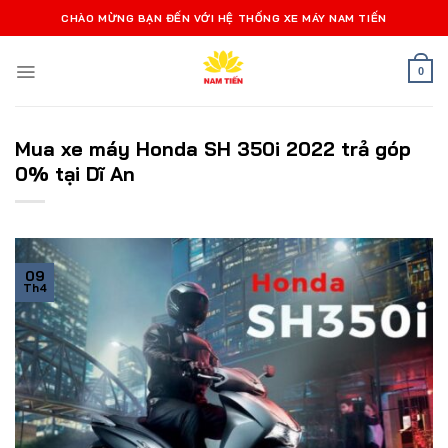
Bỏ
CHÀO MỪNG BẠN ĐẾN VỚI HỆ THỐNG XE MÁY NAM TIẾN
qua
nội
0
dung
Mua xe máy Honda SH 350i 2022 trả góp
0% tại Dĩ An
09
Th4