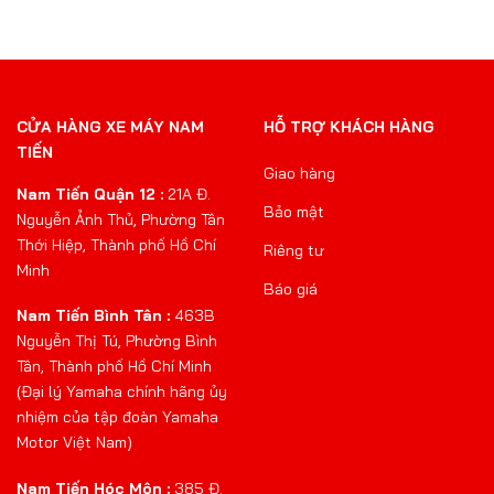
CỬA HÀNG XE MÁY NAM
HỖ TRỢ KHÁCH HÀNG
TIẾN
Giao hàng
Nam Tiến Quận 12 :
21A Đ.
Bảo mật
Nguyễn Ảnh Thủ, Phường Tân
Thới Hiệp, Thành phố Hồ Chí
Riêng tư
Minh
Báo giá
Nam Tiến Bình Tân :
463B
Nguyễn Thị Tú, Phường Bình
Tân, Thành phố Hồ Chí Minh
(Đại lý Yamaha chính hãng ủy
nhiệm của tập đoàn Yamaha
Motor Việt Nam)
Nam Tiến Hóc Môn :
385 Đ.