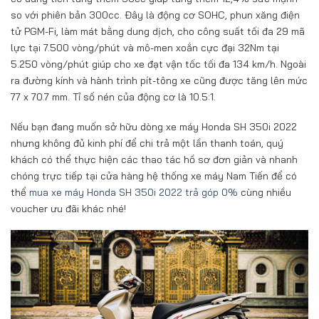
so với phiên bản 300cc. Đây là động cơ SOHC, phun xăng điện
tử PGM-Fi, làm mát bằng dung dịch, cho công suất tối đa 29 mã
lực tại 7.500 vòng/phút và mô-men xoắn cực đại 32Nm tại
5.250 vòng/phút giúp cho xe đạt vận tốc tối đa 134 km/h. Ngoài
ra đường kính và hành trình pít-tông xe cũng được tăng lên mức
77 x 70.7 mm. Tỉ số nén của động cơ là 10.5:1.
Nếu bạn đang muốn sở hữu dòng xe máy Honda SH 350i 2022
nhưng không đủ kinh phí để chi trả một lần thanh toán, quý
khách có thể thực hiện các thao tác hồ sơ đơn giản và nhanh
chóng trực tiếp tại cửa hàng hệ thống xe máy Nam Tiến để có
thể
mua xe máy Honda SH 350i 2022 trả góp 0%
cùng nhiều
voucher ưu đãi khác nhé!