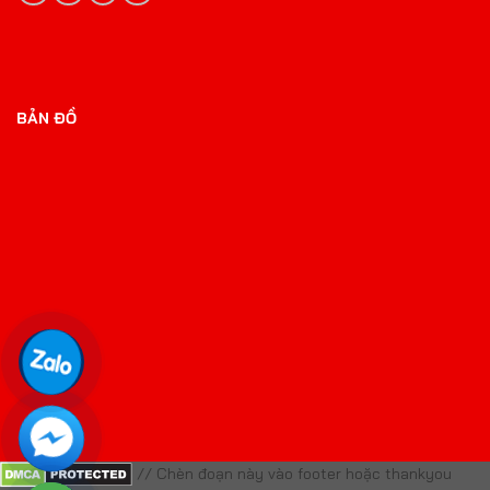
BẢN ĐỒ
// Chèn đoạn này vào footer hoặc thankyou