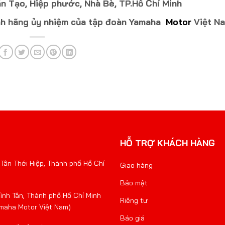
n Tạo, Hiệp phước, Nhà Bè, TP.Hồ Chí Minh
h hãng ủy nhiệm của tập đoàn Yamaha
Motor
Việt N
HỖ TRỢ KHÁCH HÀNG
Tân Thới Hiệp, Thành phố Hồ Chí
Giao hàng
Bảo mật
nh Tân, Thành phố Hồ Chí Minh
Riêng tư
amaha Motor Việt Nam)
Báo giá