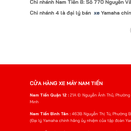
Chi nhánh Nam Tiến 8: Số 770 Nguyễn Vă
Chi nhánh 4 là đại lý bán
xe
Yamaha chín
CỬA HÀNG XE MÁY NAM TIẾN
Nam Tiến Quận 12 :
21A Đ. Nguyễn Ảnh Thủ, Phường 
Minh
Nam Tiến Bình Tân :
463B Nguyễn Thị Tú, Phường Bì
(Đại lý Yamaha chính hãng ủy nhiệm của tập đoàn Y