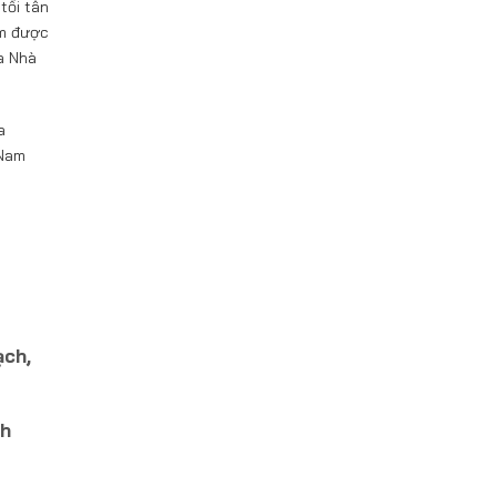
tối tân
ẩm được
a Nhà
a
Nam
ạch,
nh