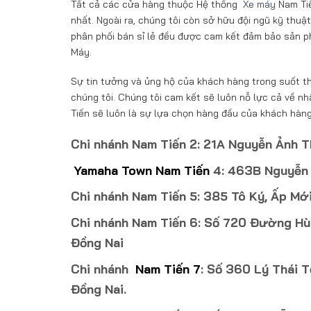
Tất cả các cửa hàng thuộc Hệ thống
Xe máy
Nam Tiế
nhất. Ngoài ra, chúng tôi còn sở hữu đội ngũ kỹ thu
phân phối bán sỉ lẻ đều được cam kết đảm bảo sản p
Máy.
Sự tin tưởng và ủng hộ của khách hàng trong suốt th
chúng tôi. Chúng tôi cam kết sẽ luôn nỗ lực cả về n
Tiến sẽ luôn là sự lựa chọn hàng đầu của khách hàng
Chi nhánh Nam Tiến 2: 21A Nguyễn Ảnh T
Yamaha Town Nam Tiến
4: 463B Nguyễn T
Chi nhánh Nam Tiến 5: 385 Tô Ký, Ấp Mới
Chi nhánh Nam Tiến 6: Số 720 Đường Hù
Đồng Nai
Chi nhánh
Nam Tiến 7
: Số 360 Lý Thái T
Đồng Nai.