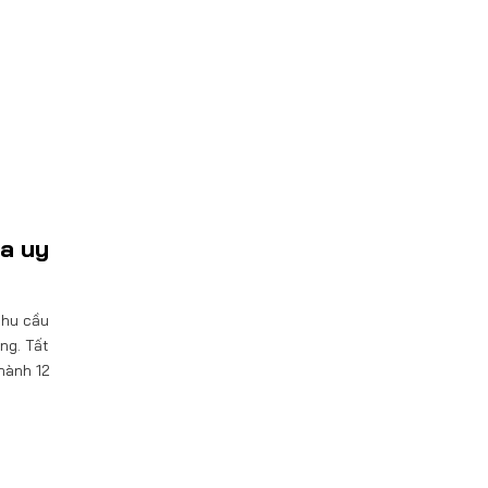
a uy
nhu cầu
ng. Tất
hành 12