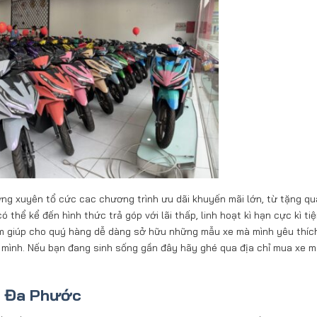
ng xuyên tổ cức cac chương trình ưu dãi khuyến mãi lớn, từ tặng qu
hể kể đến hình thức trả góp với lãi thấp, linh hoạt kì hạn cực kì tiện
m giúp cho quý hàng dễ dàng sở hữu những mẫu xe mà mình yêu thích
a mình. Nếu bạn đang sinh sống gần đây hãy ghé qua địa chỉ mua xe 
i Đa Phước