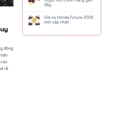
Stylo 160 chính hãng gần
đây
Giá xe Honda Future 2026
mới cập nhật
 uy
ng đông
tiện
 các
iá rẻ