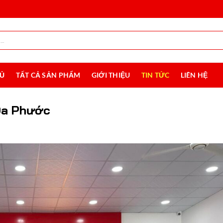
HỦ
TẤT CẢ SẢN PHẨM
GIỚI THIỆU
TIN TỨC
LIÊN HỆ
 Đa Phước