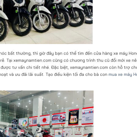
g hóc bất thường, thì giờ đây bạn có thể tìm đến cửa hàng xe máy Ho
ẻ. Tại xemaynamtien.com cũng có chương trình thu cũ đổi mới xe n
 được tư vấn chi tiết nhé. Đặc biệt, xemaynamtien.com còn hỗ trợ c
h hoạt và ưu đãi lãi suất. Tạo điều kiện tối đa cho bà con
mua xe máy H