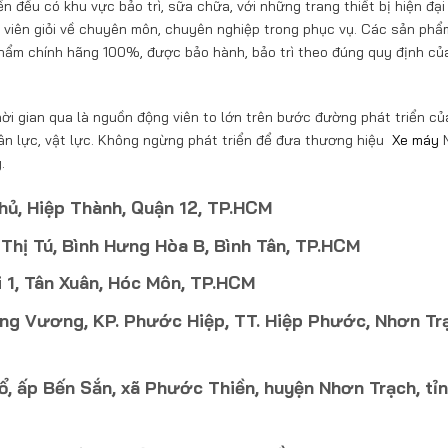
n đều có khu vực bảo trì, sữa chữa, với những trang thiết bị hiện đại 
ật viên giỏi về chuyên môn, chuyên nghiệp trong phục vụ. Các sản ph
hẩm chính hãng 100%, được bảo hành, bảo trì theo đúng quy định củ
ời gian qua là nguồn động viên to lớn trên bước đường phát triển củ
hân lực, vật lực. Không ngừng phát triển để đưa thương hiệu
Xe máy
.
hủ, Hiệp Thành, Quận 12, TP.HCM
hị Tú, Bình Hưng Hòa B, Bình Tân, TP.HCM
 1, Tân Xuân, Hóc Môn, TP.HCM
ng Vương, KP. Phước Hiệp, TT. Hiệp Phước, Nhơn Tr
ổ, ấp Bến Sắn, xã Phước Thiền, huyện Nhơn Trạch, tỉ