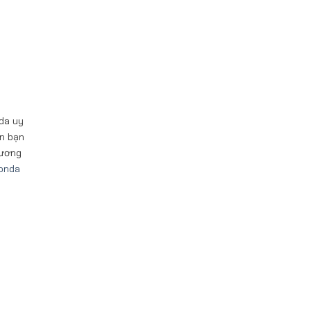
nda uy
ên bạn
hương
onda