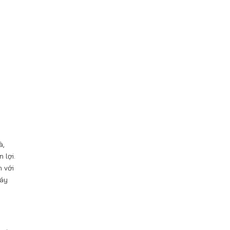
à,
 lợi.
 với
máy