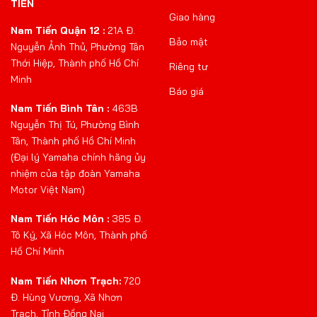
TIẾN
Giao hàng
Nam Tiến Quận 12 :
21A Đ.
Bảo mật
Nguyễn Ảnh Thủ, Phường Tân
Thới Hiệp, Thành phố Hồ Chí
Riêng tư
Minh
Báo giá
Nam Tiến Bình Tân :
463B
Nguyễn Thị Tú, Phường Bình
Tân, Thành phố Hồ Chí Minh
(Đại lý Yamaha chính hãng ủy
nhiệm của tập đoàn Yamaha
Motor Việt Nam)
Nam Tiến Hóc Môn :
385 Đ.
Tô Ký, Xã Hóc Môn, Thành phố
Hồ Chí Minh
Nam Tiến Nhơn Trạch:
720
Đ. Hùng Vương, Xã Nhơn
Trạch, Tỉnh Đồng Nai