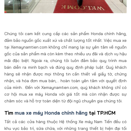
Chúng tôi cam kết cung cấp các sản phẩm Honda chính hãng,
đảm bảo nguồn gốc xuất xứ và chất lượng tốt nhất. Việc mua xe
tại Xemaynamtien.com không chỉ mang lại sự yên tâm về nguồn
gốc của sản phẩm mà còn kèm theo nhiều ưu đãi và dịch vụ hậu
mãi đặc biệt. Ngoài ra, chúng tôi luôn đảm bảo quy trình mua
bán diễn ra minh bạch và đúng quy định pháp luật. Quý khách
hàng sẽ nhận được mọi thông tin cần thiết về giấy tờ, chứng
nhận, và hóa đơn mua bán,… hoàn toàn yên tâm với quyết định
của mình.. Đến với Xemaynamtien.com, quý khách không chỉ có
cơ hội mua xe máy Honda với giá tốt mà còn nhận được sự
chăm sóc và hỗ trợ toàn diện từ đội ngũ chuyên gia chúng tôi.
Tìm
mua xe máy Honda chính hãng
tại TP.HCM
Tất cả các cửa hàng thuộc Hệ thống Xe máy Nam Tiến đều có
khu vực bảo trì, sữa chữa, với những trang thiết bị hiện đại tối