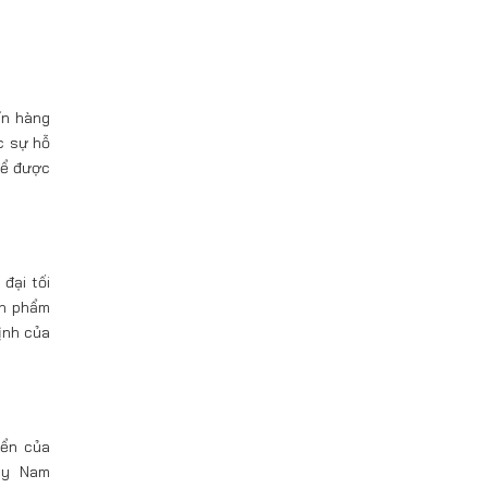
ín hàng
c sự hỗ
để được
đại tối
ản phẩm
ịnh của
iển của
máy Nam