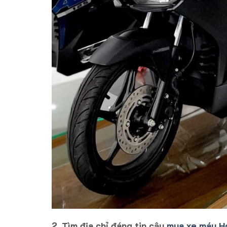
2. Tìm địa chỉ đáng tin cậy
mua xe máy H