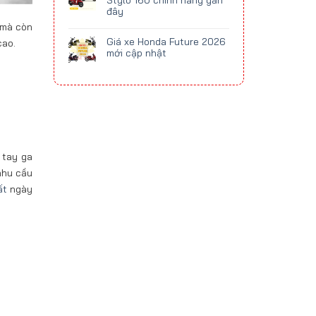
Stylo 160 chính hãng gần
đây
n mà còn
Giá xe Honda Future 2026
cao.
mới cập nhật
 tay ga
 nhu cầu
ất
ngày