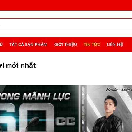
HỦ
TẤT CẢ SẢN PHẨM
GIỚI THIỆU
TIN TỨC
LIÊN HỆ
i mới nhất