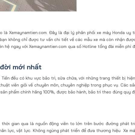
ảo là Xemaynamtien.com. Đây là đại lý phân phối xe máy Honda uy t
, bạn không chỉ được tư vấn chi tiết về các mẫu xe mà còn nhận đượ
liên hệ ngay với Xemaynamtien.com qua số Hotline tổng đài miễn phí 
đời mới nhất
 đều có khu vực bảo trì, sữa chữa, với những trang thiết bị hiện 
 thuật viên giỏi về chuyên môn, chuyên nghiệp trong phục vụ. Các s
 sản phẩm chính hãng 100%, được bảo hành, bảo trì theo đúng quy đ
thời gian qua là nguồn động viên to lớn trên bước đường phát tr
 nhân lực, vật lực. Không ngừng phát triển để đưa thương hiệu Xe 