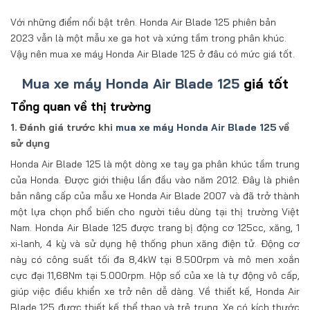
Với những điểm nổi bật trên. Honda Air Blade 125 phiên bản
2023 vẫn là một mẫu xe ga hot và xứng tầm trong phân khúc.
Vậy nên mua xe máy Honda Air Blade 125 ở đâu có mức giá tốt.
Mua xe máy Honda Air Blade 125
giá tốt
Tổng quan về thị trường
1. Đánh giá trước khi
mua xe máy Honda Air Blade 125
về
sử dụng
Honda Air Blade 125 là một dòng xe tay ga phân khúc tầm trung
của Honda. Được giới thiệu lần đầu vào năm 2012. Đây là phiên
bản nâng cấp của mẫu xe Honda Air Blade 2007 và đã trở thành
một lựa chọn phổ biến cho người tiêu dùng tại thị trường Việt
Nam. Honda Air Blade 125 được trang bị động cơ 125cc, xăng, 1
xi-lanh, 4 kỳ và sử dụng hệ thống phun xăng điện tử. Động cơ
này có công suất tối đa 8,4kW tại 8.500rpm và mô men xoắn
cực đại 11,68Nm tại 5.000rpm. Hộp số của xe là tự động vô cấp,
giúp việc điều khiển xe trở nên dễ dàng. Về thiết kế, Honda Air
Blade 125 được thiết kế thể thao và trẻ trung. Xe có kích thước