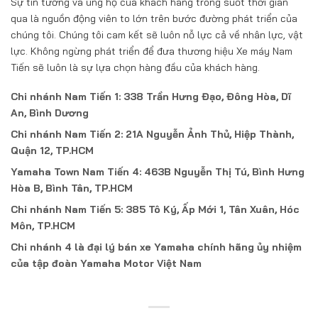
Sự tin tưởng và ủng hộ của khách hàng trong suốt thời gian
qua là nguồn động viên to lớn trên bước đường phát triển của
chúng tôi. Chúng tôi cam kết sẽ luôn nỗ lực cả về nhân lực, vật
lực. Không ngừng phát triển để đưa thương hiệu Xe máy Nam
Tiến sẽ luôn là sự lựa chọn hàng đầu của khách hàng.
Chi nhánh Nam Tiến 1: 338 Trần Hưng Đạo, Đông Hòa, Dĩ
An, Bình Dương
Chi nhánh Nam Tiến 2: 21A Nguyễn Ảnh Thủ, Hiệp Thành,
Quận 12, TP.HCM
Yamaha Town Nam Tiến 4: 463B Nguyễn Thị Tú, Bình Hưng
Hòa B, Bình Tân, TP.HCM
Chi nhánh Nam Tiến 5: 385 Tô Ký, Ấp Mới 1, Tân Xuân, Hóc
Môn, TP.HCM
Chi nhánh 4 là đại lý bán xe Yamaha chính hãng ủy nhiệm
của tập đoàn Yamaha Motor Việt Nam