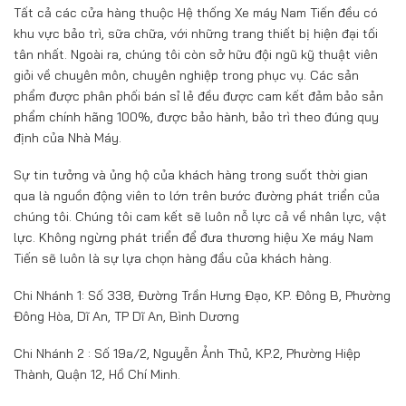
Tất cả các cửa hàng thuộc Hệ thống Xe máy Nam Tiến đều có
khu vực bảo trì, sữa chữa, với những trang thiết bị hiện đại tối
tân nhất. Ngoài ra, chúng tôi còn sở hữu đội ngũ kỹ thuật viên
giỏi về chuyên môn, chuyên nghiệp trong phục vụ. Các sản
phẩm được phân phối bán sỉ lẻ đều được cam kết đảm bảo sản
phẩm chính hãng 100%, được bảo hành, bảo trì theo đúng quy
định của Nhà Máy.
Sự tin tưởng và ủng hộ của khách hàng trong suốt thời gian
qua là nguồn động viên to lớn trên bước đường phát triển của
chúng tôi. Chúng tôi cam kết sẽ luôn nỗ lực cả về nhân lực, vật
lực. Không ngừng phát triển để đưa thương hiệu Xe máy Nam
Tiến sẽ luôn là sự lựa chọn hàng đầu của khách hàng.
Chi Nhánh 1: Số 338, Đường Trần Hưng Đạo, KP. Đông B, Phường
Đông Hòa, Dĩ An, TP Dĩ An, Bình Dương
Chi Nhánh 2 : Số 19a/2, Nguyễn Ảnh Thủ, KP.2, Phường Hiệp
Thành, Quận 12, Hồ Chí Minh.