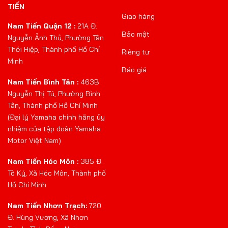
TIẾN
Giao hàng
Nam Tiến Quận 12 :
21A Đ.
Bảo mật
Nguyễn Ảnh Thủ, Phường Tân
Thới Hiệp, Thành phố Hồ Chí
Riêng tư
Minh
Báo giá
Nam Tiến Bình Tân :
463B
Nguyễn Thị Tú, Phường Bình
Tân, Thành phố Hồ Chí Minh
(Đại lý Yamaha chính hãng ủy
nhiệm của tập đoàn Yamaha
Motor Việt Nam)
Nam Tiến Hóc Môn :
385 Đ.
Tô Ký, Xã Hóc Môn, Thành phố
Hồ Chí Minh
Nam Tiến Nhơn Trạch:
720
Đ. Hùng Vương, Xã Nhơn