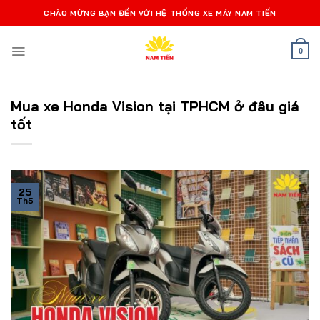
Bỏ
CHÀO MỪNG BẠN ĐẾN VỚI HỆ THỐNG XE MÁY NAM TIẾN
qua
nội
0
dung
Mua xe Honda Vision tại TPHCM ở đâu giá
tốt
25
Th5