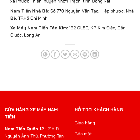
xã Phước Thiền, huyện Nhơn Trạch, tỉnh Đồng Nai
Nam Tiến Nhà Bè:
Số 770 Nguyễn Văn Tạo, Hiệp phước, Nhà
Bè, TP.Hồ Chí Minh
Xe Máy Nam Tiến Tân Kim:
192 QL50, KP. Kim Điền, Cần
Giuộc, Long An
CỬA HÀNG XE MÁY NAM
HỖ TRỢ KHÁCH HÀNG
TIẾN
Giao hàng
Nam Tiến Quận 12 :
21A Đ.
Bảo mật
Nguyễn Ảnh Thủ, Phường Tân