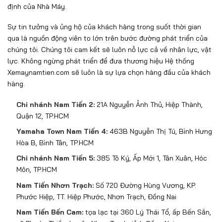
định của Nhà Máy.
Sự tin tưởng và ủng hộ của khách hàng trong suốt thời gian
qua là nguồn động viên to lớn trên bước đường phát triển của
chúng tôi. Chúng tôi cam kết sẽ luôn nỗ lực cả về nhân lực, vật
lực. Không ngừng phát triển để đưa thương hiệu Hệ thống
Xemaynamtien.com sẽ luôn là sự lựa chọn hàng đầu của khách
hàng.
Chi nhánh Nam Tiến 2:
21A Nguyễn Ảnh Thủ, Hiệp Thành,
Quận 12, TP.HCM
Yamaha Town Nam Tiến 4:
463B Nguyễn Thị Tú, Bình Hưng
Hòa B, Bình Tân, TP.HCM
Chi nhánh Nam Tiến 5:
385 Tô Ký, Ấp Mới 1, Tân Xuân, Hóc
Môn, TP.HCM
Nam Tiến Nhơn Trạch:
Số 720 Đường Hùng Vương, KP.
Phước Hiệp, TT. Hiệp Phước, Nhơn Trạch, Đồng Nai
Nam Tiến Bến Cam:
tọa lạc tại 360 Lý Thái Tổ, ấp Bến Sắn,