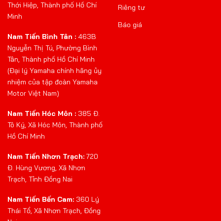
Thới Hiệp, Thành phố Hồ Chí
Riêng tư
Minh
Báo giá
Nam Tiến Bình Tân :
463B
Nguyễn Thị Tú, Phường Bình
Tân, Thành phố Hồ Chí Minh
(Đại lý Yamaha chính hãng ủy
nhiệm của tập đoàn Yamaha
Motor Việt Nam)
Nam Tiến Hóc Môn :
385 Đ.
Tô Ký, Xã Hóc Môn, Thành phố
Hồ Chí Minh
Nam Tiến Nhơn Trạch:
720
Đ. Hùng Vương, Xã Nhơn
Trạch, Tỉnh Đồng Nai
Nam Tiến Bến Cam:
360 Lý
Thái Tổ, Xã Nhơn Trạch, Đồng