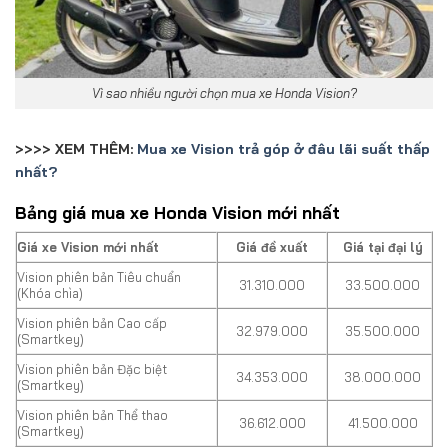
Vì sao nhiều người chọn mua xe Honda Vision?
>>>> XEM THÊM:
Mua xe Vision trả góp ở đâu lãi suất thấp
nhất?
Bảng giá mua xe Honda Vision mới nhất
Giá xe Vision mới nhất
Giá đề xuất
Giá tại đại lý
Vision phiên bản Tiêu chuẩn
31.310.000
33.500.000
(Khóa chìa)
Vision phiên bản Cao cấp
32.979.000
35.500.000
(Smartkey)
Vision phiên bản Đặc biệt
34.353.000
38.000.000
(Smartkey)
Vision phiên bản Thể thao
36.612.000
41.500.000
(Smartkey)