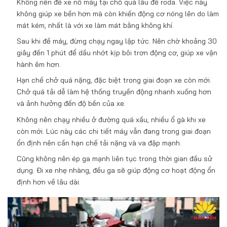
Không nên để xe nổ máy tại chỗ quá lâu để roda. Việc này
không giúp xe bền hơn mà còn khiến động cơ nóng lên do làm
mát kém, nhất là với xe làm mát bằng không khí.
Sau khi đề máy, đừng chạy ngay lập tức. Nên chờ khoảng 30
giây đến 1 phút để dầu nhớt kịp bôi trơn động cơ, giúp xe vận
hành êm hơn.
Hạn chế chở quá nặng, đặc biệt trong giai đoạn xe còn mới.
Chở quá tải dễ làm hệ thống truyền động nhanh xuống hơn
và ảnh hưởng đến độ bền của xe.
Không nên chạy nhiều ở đường quá xấu, nhiều ổ gà khi xe
còn mới. Lúc này các chi tiết máy vẫn đang trong giai đoạn
ổn định nên cần hạn chế tải nặng và va đập mạnh.
Cũng không nên ép ga mạnh liên tục trong thời gian đầu sử
dụng. Đi xe nhẹ nhàng, đều ga sẽ giúp động cơ hoạt động ổn
định hơn về lâu dài.