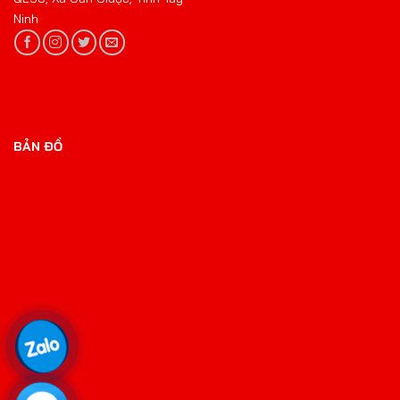
Ninh
BẢN ĐỒ