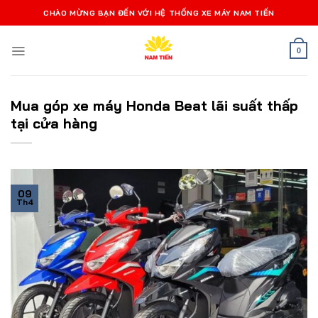
Bỏ
CHÀO MỪNG BẠN ĐẾN VỚI HỆ THỐNG XE MÁY NAM TIẾN
qua
nội
0
dung
Mua góp xe máy Honda Beat lãi suất thấp
tại cửa hàng
09
Th4