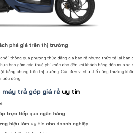
ách phá giá trên thị trường
t chó” thông qua phương thức đăng giá bán rẻ nhưng thức tế lại bán 
chưa bao gồm các thuế phí khác cho đến khi khách hàng đến mua xe 
ới mặt bằng chung trên thị trường. Các đơn vị như thế cũng thường kh
i tiêu dùng.
 máy trả góp giá rẻ
uy tín
i
óp trực tiếp qua ngân hàng
ng hiệu làm uy tín cho doanh nghiệp