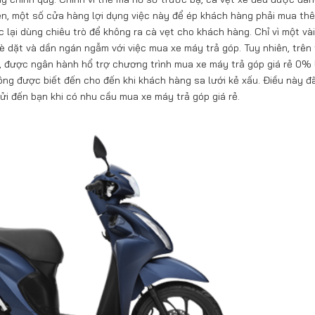
ên, một số cửa hàng lợi dụng việc này để ép khách hàng phải mua thê
 lại dùng chiêu trò để không ra cà vẹt cho khách hàng. Chỉ vì một và
è dặt và dần ngán ngẫm với việc mua xe máy trả góp. Tuy nhiên, trên
, được ngân hành hổ trợ chương trình mua xe máy trả góp giá rẻ 0% 
không được biết đến cho đến khi khách hàng sa lưới kẻ xấu. Điều này đ
 đến bạn khi có nhu cầu mua xe máy trả góp giá rẻ.