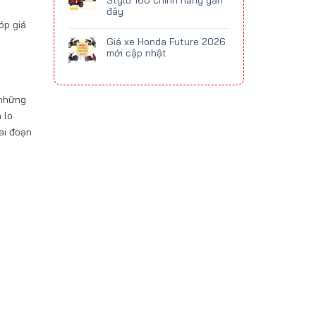
Stylo 160 chính hãng gần
đây
óp giá
Giá xe Honda Future 2026
mới cập nhật
 những
 lo
iai đoạn