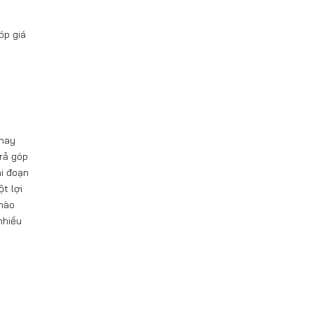
óp giá
 hay
trả góp
ai đoạn
t lợi
 nào
nhiều