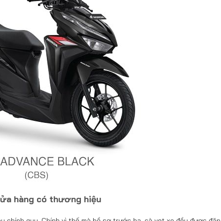
cửa hàng có thương hiệu
 chính quy. Chính vì thế mà hồ sơ trước bạ, cà vẹt xe đều được đăn