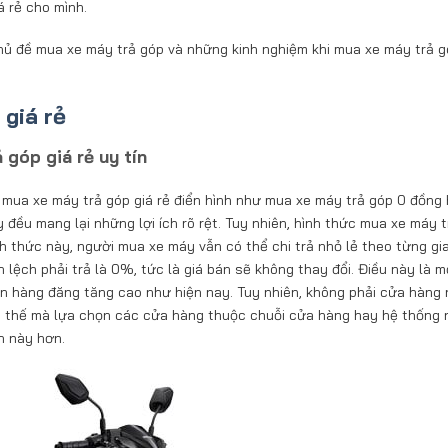
á rẻ cho mình.
ủ đề mua xe máy trả góp và những kinh nghiệm khi mua xe máy trả g
giá rẻ
góp giá rẻ uy tín
 mua xe máy trả góp giá rẻ điển hình như mua xe máy trả góp 0 đồng
 đều mang lại những lợi ích rõ rệt. Tuy nhiên, hình thức mua xe máy 
nh thức này, người mua xe máy vẫn có thể chi trả nhỏ lẻ theo từng gi
lệch phải trả là 0%, tức là giá bán sẽ không thay đổi. Điều này là mộ
ngân hàng đăng tăng cao như hiện nay. Tuy nhiên, không phải cửa hàng
ì thế mà lựa chọn các cửa hàng thuộc chuỗi cửa hàng hay hệ thống 
h này hơn.