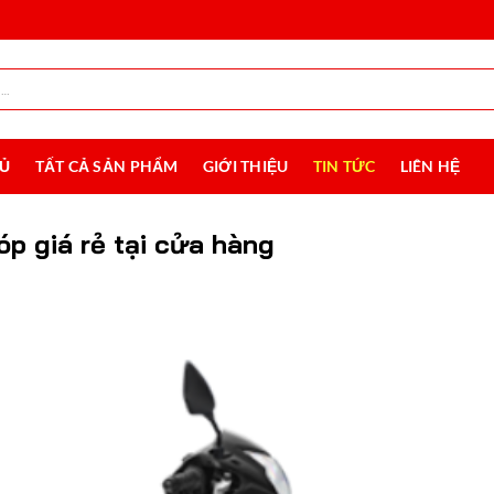
HỦ
TẤT CẢ SẢN PHẨM
GIỚI THIỆU
TIN TỨC
LIÊN HỆ
p giá rẻ tại cửa hàng