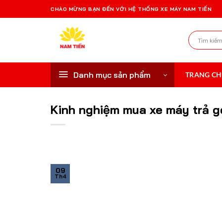
Bỏ
CHÀO MỪNG BẠN ĐẾN VỚI HỆ THỐNG XE MÁY NAM TIẾN
qua
nội
Tìm
dung
kiếm:
Danh mục sản phẩm
TRANG C
Kinh nghiệm mua xe máy trả gó
09
Th4