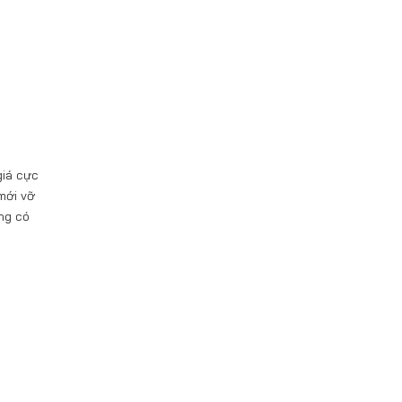
giá cực
mới vỡ
ông có