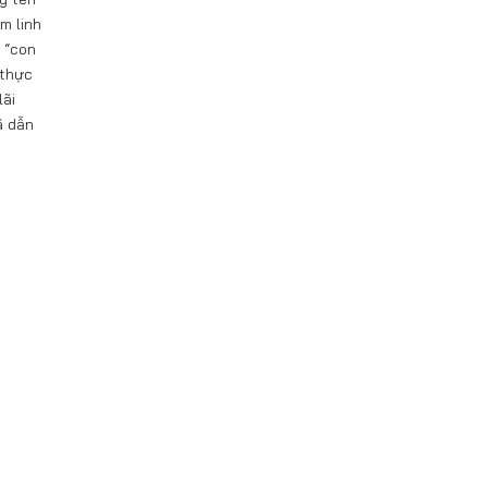
m linh
i “con
 thực
lãi
ã dẫn