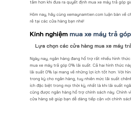
tâm hơn khi đưa ra quyết định mua xe máy trả góp gi
Hôm nay, hãy cùng xemaynamtien.com luận bàn về ch
rẻ tại các cửa hàng bạn nhé!
Kinh nghiệm
mua xe máy trả góp 
Lựa chọn các cửa hàng mua xe máy trả 
Ngày nay, ngân hàng đang hổ trợ rất nhiều hình thức
mua xe máy trả góp 0% lãi suất. Cả hai hình thức này
lãi suất 0% lại mang về những lợi ích tốt hơn. Với hì
trong kỳ cho ngân hàng, tuy nhiên mức lãi suất chênh 
ích đặc biệt trong mọi thời kỳ, nhất là khi lãi suất 
cũng được ngân hàng hổ trợ chính sách này. Chính v
cửa hàng sẽ giúp bạn dễ dàng tiếp cận với chính sác