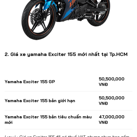
2. Giá xe yamaha Exciter 155 mới nhất tại Tp.HCM
50,500,000
Yamaha Exciter 155 GP
VNĐ
50,500,000
Yamaha Exciter 155 bản giới hạn
VNĐ
Yamaha Exciter 155 bản tiêu chuẩn màu
47,000,000
mới
VNĐ
Lưu ý : Giá xe Exciter 155 đã có thuế VAT, nhưng chưa bao gồm