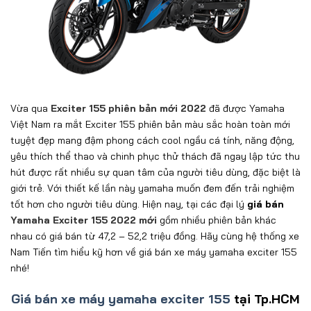
Vừa qua
Exciter 155 phiên bản mới 2022
đã được Yamaha
Việt Nam ra mắt Exciter 155 phiên bản màu sắc hoàn toàn mới
tuyệt đẹp mang đậm phong cách cool ngầu cá tính, năng động,
yêu thích thể thao và chinh phục thử thách đã ngay lập tức thu
hút được rất nhiều sự quan tâm của người tiêu dùng, đặc biệt là
giới trẻ. Với thiết kế lần này
yamaha muốn đem đến trải nghiệm
tốt hơn cho người tiêu dùng. Hiện nay, tại các đại lý
giá bán
Yamaha Exciter 155 2022 mới
gồm nhiều phiên bản khác
nhau có giá bán từ 47,2 – 52,2 triệu đồng. Hãy cùng
hệ thống xe
Nam Tiến
tìm hiểu kỹ hơn về giá bán xe máy yamaha exciter 155
nhé!
Giá bán xe máy yamaha exciter 155
tại Tp.HCM