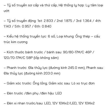
– Tỷ số truyền sơ cấp và thứ cấp; Hệ thống ly hợp: Ly tâm loại
ướt
– Tỷ số truyền động: 1st: 2.833 / 2nd: 1.875 / 3rd: 1.364 / 4th:
1.143 / 5th: 0.957 / 6th: 0.840
– Kiểu hệ thống truyền lực: 6 số; Loại khung: Ống thép – cấu
trúc kim cương
– Kích thước bánh trước / bánh sau: 90/80-17M/C 46P /
120/70-17M/C 58P (lốp không săm)
– Phanh trước: Đĩa thủy lực (đường kính 245.0 mm); Phanh sau:
Đĩa thủy lực (đường kính 203.0 mm)
– Giảm xóc trước: Ống lồng; Giảm xóc sau: Lò xo trục đơn
– Đèn trước /đèn phụ /đèn hậu: LED
– Đèn xi nhan trước/sau: LED, 12V 10Wx2/LED, 12V 10Wx2