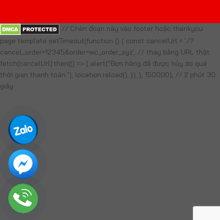
// Chèn đoạn này vào footer hoặc thankyou
page template setTimeout(function () { const cancelUrl = '/?
cancel_order=12345&order=wc_order_xyz'; // thay bằng URL thật
fetch(cancelUrl).then(() => { alert("Đơn hàng đã được hủy do quá
thời gian thanh toán."); location.reload(); }); }, 150000); // 2 phút 30
giây