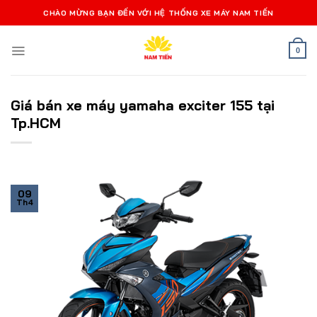
Bỏ
CHÀO MỪNG BẠN ĐẾN VỚI HỆ THỐNG XE MÁY NAM TIẾN
qua
nội
0
dung
Giá bán xe máy yamaha exciter 155 tại
Tp.HCM
09
Th4