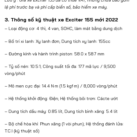
lệ phí trước bạ và phí cấp biển số, bảo hiểm xe máy.
3. Thông số kỹ thuật xe Exciter 155 mới 2022
– Loại động cơ: 4 thì, 4 van, SOHC, làm mát bằng dung dịch
– Bố trí xi lanh: Xy lanh đơn; Dung tích xy lanh: 155cc
– Đường kính và hành trình piston: 58.0 x 58.7 mm
– Tỷ số nén: 10.5:1; Công suất tối đa: 17.7 mã lực / 9,500
vòng/phút
– Mô men cực đại: 14.4 N·m (1.5 kgf·m) / 8,000 vòng/phút
– Hệ thống khởi động: Điện; Hệ thống bôi trơn: Cácte ướt
– Dung tích dầu máy: 0.85 lít; Dung tích bình xăng: 5.4 lít
– Bộ chế hòa khí: Phun xăng (1 vòi phun); Hệ thống đánh lửa:
T.C.I (kỹ thuật số)