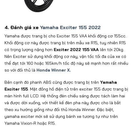
4. Đánh giá xe
Yamaha Exciter 155 2022
Yamaha được trang bị cho Exciter 155 VAA khối động cơ 155cc.
Khối động cơ này được trang bị trên mẫu xe R15, tuy nhiên R15
có trọng lượng nặng hơn
Exciter 2022 155 VAA
lên tới 20kg.
Nên Exciter sử dụng khối động cơ này, vận tốc tối đa của xe có
thể đạt tới 160 hoặc 165km/h tốc độ này sẽ mạnh hơn rất nhiều
so với đối thủ là
Honda Winner X.
Bên cạnh đó phanh ABS cũng được trang bị trên
Yamaha
Exciter 155
. Mặt đồng hồ điện tử trên exciter 155 được trang bị
màn hình full LCD. Hệ thống đèn chiếu sáng được tách làm hai
và được dời xuống, với thiết kế đèn pha này được cho là bắt
theo xu hướng giống như đối thủ Honda Winner. Đặc biệt,
yamaha exciter mới sẽ sử dụng bánh xe tương tự như trên
Yamaha Vixion-R hoặc R15.