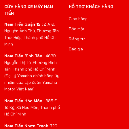
CỬA HÀNG XE MÁY NAM
HỖ TRỢ KHÁCH HÀNG
TIẾN
Giao hàng
Nam Tiến Quận 12 :
21A Đ.
Bảo mật
Nguyễn Ảnh Thủ, Phường Tân
Thới Hiệp, Thành phố Hồ Chí
Riêng tư
Minh
Báo giá
Nam Tiến Bình Tân :
463B
Nguyễn Thị Tú, Phường Bình
Tân, Thành phố Hồ Chí Minh
(Đại lý Yamaha chính hãng ủy
nhiệm của tập đoàn Yamaha
Motor Việt Nam)
Nam Tiến Hóc Môn :
385 Đ.
Tô Ký, Xã Hóc Môn, Thành phố
Hồ Chí Minh
Nam Tiến Nhơn Trạch:
720