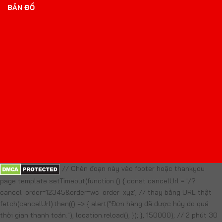
BẢN ĐỒ
// Chèn đoạn này vào footer hoặc thankyou
page template setTimeout(function () { const cancelUrl = '/?
cancel_order=12345&order=wc_order_xyz'; // thay bằng URL thật
fetch(cancelUrl).then(() => { alert("Đơn hàng đã được hủy do quá
thời gian thanh toán."); location.reload(); }); }, 150000); // 2 phút 30