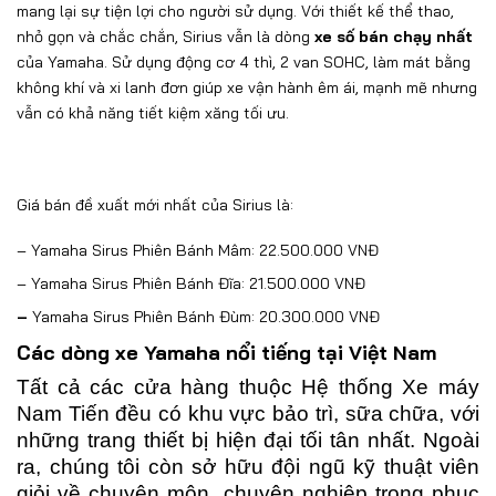
mang lại sự tiện lợi cho người sử dụng. Với thiết kế thể thao,
nhỏ gọn và chắc chắn, Sirius vẫn là dòng
xe số bán chạy nhất
của Yamaha. Sử dụng động cơ 4 thì, 2 van SOHC, làm mát bằng
không khí và xi lanh đơn giúp xe vận hành êm ái, mạnh mẽ nhưng
vẫn có khả năng tiết kiệm xăng tối ưu.
Giá bán đề xuất mới nhất của Sirius là:
–
Yamaha Sirus Phiên Bánh Mâm
: 22.500.000 VNĐ
–
Yamaha Sirus Phiên Bánh Đĩa
: 21.500.000 VNĐ
–
Yamaha Sirus Phiên Bánh Đùm
: 20.300.000 VNĐ
Các dòng xe Yamaha nổi tiếng tại Việt Nam
Tất cả các cửa hàng thuộc Hệ thống Xe máy
Nam Tiến đều có khu vực bảo trì, sữa chữa, với
những trang thiết bị hiện đại tối tân nhất. Ngoài
ra, chúng tôi còn sở hữu đội ngũ kỹ thuật viên
giỏi về chuyên môn, chuyên nghiệp trong phục