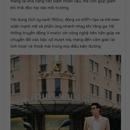
mang lại khả năng tiết kiệm nhiên liệu, mà còn giúp giảm
khí thải độc hại vào môi trường.
Với dung tích xy-lanh 160cc, động cơ eSP+ tạo ra mô-men
xoắn mạnh mẽ và phản ứng nhanh nhạy khi tăng ga. Hệ
thống truyền động V-matic với công nghệ tiên tiến giúp xe
chuyển đổi các bậc số mượt mà, mang đến cảm giác lái
linh hoạt và thoải mái trong mọi điều kiện đường.