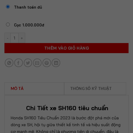
Thanh toán đủ
Cọc 1.000.000đ
HONDA SH160I TIÊU CHUẨN CBS (ĐỎ-ĐEN) số lượng
THÊM VÀO GIỎ HÀNG
MÔ TẢ
THÔNG SỐ KỸ THUẬT
Chi Tiết xe SH160 tiêu chuẩn
Honda SH160 Tiêu Chuẩn 2023
là bước đột phá mới của
dòng xe SH, hội tụ giữa thiết kế tinh tế và hiệu suất động
cơ mạnh mẽ. Không chỉ là phương tiện di chuyển, đây là