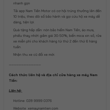
nhanh gọn
Tải app Nam Tiến Motor có cơ hội trúng thưởng lên đến
10 triệu, theo dõi sổ bảo hành và gọi cứu hộ xe máy dễ
dàng, tiện lợi.
Quà tặng hấp dẫn: nón bảo hiểm Nam Tiến, áo mưa,
phiếu thay nhớt giảm giá 30-50%, biển mica xin số, rửa
xe miễn phí cho khách hàng từ thứ 2 đến thứ 6 hàng
tuần.
Nhận thu xe cũ đổi xe mới.
—————————————
Cách thức liên hệ và địa chỉ cửa hàng xe máy Nam
Tiến:
Liên hệ:
Hotline: 028 9999 0376
Website: xemaynamtien.com