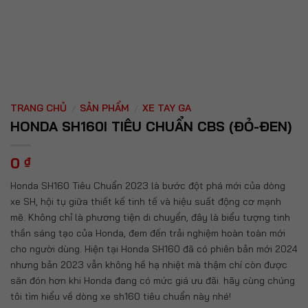
TRANG CHỦ
SẢN PHẨM
XE TAY GA
/
/
HONDA SH160I TIÊU CHUẨN CBS (ĐỎ-ĐEN)
0
₫
Honda SH160 Tiêu Chuẩn 2023 là bước đột phá mới của dòng
xe SH, hội tụ giữa thiết kế tinh tế và hiệu suất động cơ mạnh
mẽ. Không chỉ là phương tiện di chuyển, đây là biểu tượng tinh
thần sáng tạo của Honda, đem đến trải nghiệm hoàn toàn mới
cho người dùng. Hiện tại Honda SH160 đã có phiên bản mới 2024
nhưng bản 2023 vẫn không hề hạ nhiệt mà thậm chí còn được
săn đón hơn khi Honda đang có mức giá ưu đãi. hãy cùng chúng
tôi tìm hiểu về dòng xe sh160 tiêu chuẩn này nhé!