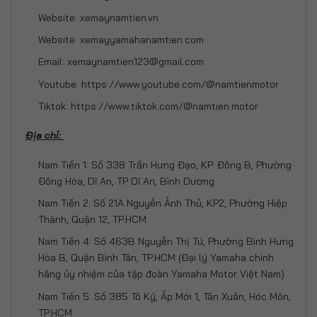
Website: xemaynamtien.vn
Website: xemayyamahanamtien.com
Email: xemaynamtien123@gmail.com
Youtube: https://www.youtube.com/@namtienmotor
Tiktok: https://www.tiktok.com/@namtien.motor
Địa chỉ:
Nam Tiến 1: Số 338 Trần Hưng Đạo, KP. Đông B, Phường
Đông Hòa, Dĩ An, TP Dĩ An, Bình Dương
Nam Tiến 2: Số 21A Nguyễn Ảnh Thủ, KP2, Phường Hiệp
Thành, Quận 12, TP.HCM
Nam Tiến 4: Số 463B Nguyễn Thị Tú, Phường Bình Hưng
Hòa B, Quận Bình Tân, TP.HCM (Đại lý Yamaha chính
hãng ủy nhiệm của tập đoàn Yamaha Motor Việt Nam)
Nam Tiến 5: Số 385 Tô Ký, Ấp Mới 1, Tân Xuân, Hóc Môn,
TP.HCM