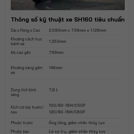
Thông số kỹ thuật xe SH160 tiêu chuẩn
Dài x Rộng x Cao
2.090mm x 739mm x 1.129mm
Khoảng cách trục
1.353mm
bánh xe
Độ cao yên
799mm
146mm
Khoảng sáng gầm
xe
7,8 L
Dung tích bình
xăng
100/80-16M/C50P
Kích cỡ lớp trước/
sau
120/80-16M/C60P
Phuộc trước
Ống lồng, giảm chấn thủy lực
Phuộc sau
Lò xo trụ, giảm chấn thủy lực