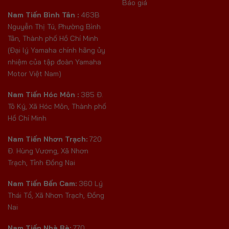
Báo giá
Nam Tiến Bình Tân :
463B
Nguyễn Thị Tú, Phường Bình
Tân, Thành phố Hồ Chí Minh
(Đại lý Yamaha chính hãng ủy
nhiệm của tập đoàn Yamaha
Motor Việt Nam)
Nam Tiến Hóc Môn :
385 Đ.
Tô Ký, Xã Hóc Môn, Thành phố
Hồ Chí Minh
Nam Tiến Nhơn Trạch:
720
Đ. Hùng Vương, Xã Nhơn
Trạch, Tỉnh Đồng Nai
Nam Tiến Bến Cam:
360 Lý
Thái Tổ, Xã Nhơn Trạch, Đồng
Nai
Nam Tiến Nhà Bè:
770