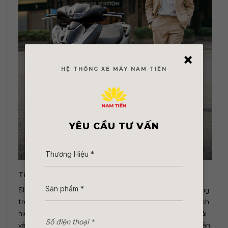
×
HỆ THỐNG XE MÁY NAM TIẾN
YÊU CẦU TƯ VẤN
Tính năng tiện ích của SH160 tiêu chuẩn
SH160 không chỉ chinh phục khách hàng bởi thiết kế sang
trọng mà còn được yêu thích bởi những tính năng tiện ích
hiện đại, giúp đem đến trải nghiệm lái xe tinh tế, thoải mái
và đẳng cấp, về cơ bản thì các trang bị của các phiên bản