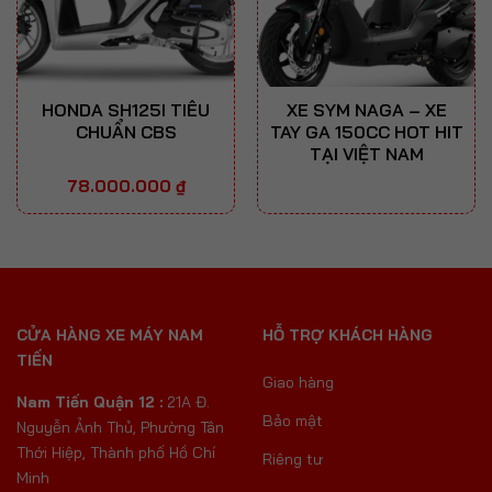
HONDA SH125I TIÊU
XE SYM NAGA – XE
CHUẨN CBS
TAY GA 150CC HOT HIT
TẠI VIỆT NAM
78.000.000
₫
CỬA HÀNG XE MÁY NAM
HỖ TRỢ KHÁCH HÀNG
TIẾN
Giao hàng
Nam Tiến Quận 12 :
21A Đ.
Bảo mật
Nguyễn Ảnh Thủ, Phường Tân
Thới Hiệp, Thành phố Hồ Chí
Riêng tư
Minh