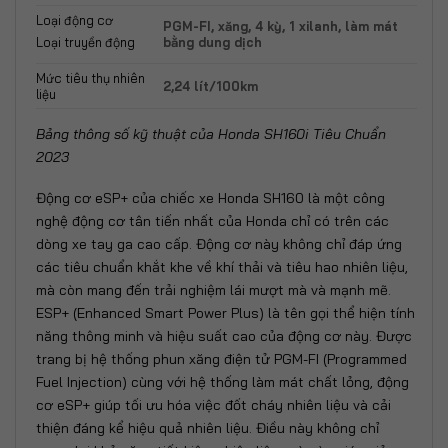
Loại động cơ
PGM-FI, xăng, 4 kỳ, 1 xilanh, làm mát
bằng dung dịch
Loại truyền động
Mức tiêu thụ nhiên
2,24 lít/100km
liệu
Bảng thông số kỹ thuật của Honda SH160i Tiêu Chuẩn
2023
Động cơ eSP+ của chiếc xe Honda SH160 là một công
nghệ động cơ tân tiến nhất của Honda chỉ có trên các
dòng xe tay ga cao cấp. Động cơ này không chỉ đáp ứng
các tiêu chuẩn khắt khe về khí thải và tiêu hao nhiên liệu,
mà còn mang đến trải nghiệm lái mượt mà và mạnh mẽ.
ESP+ (Enhanced Smart Power Plus) là tên gọi thể hiện tính
năng thông minh và hiệu suất cao của động cơ này. Được
trang bị hệ thống phun xăng điện tử PGM-FI (Programmed
Fuel Injection) cùng với hệ thống làm mát chất lỏng, động
cơ eSP+ giúp tối ưu hóa việc đốt cháy nhiên liệu và cải
thiện đáng kể hiệu quả nhiên liệu. Điều này không chỉ