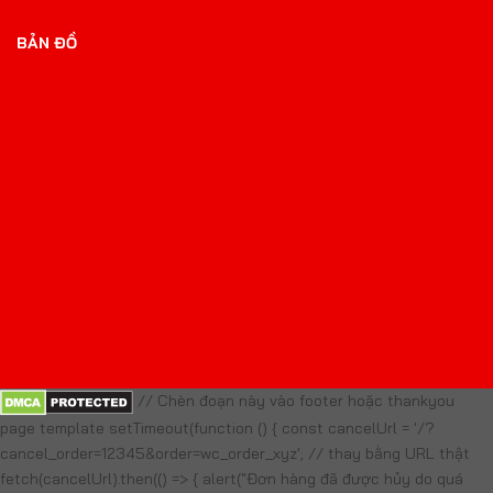
BẢN ĐỒ
// Chèn đoạn này vào footer hoặc thankyou
page template setTimeout(function () { const cancelUrl = '/?
cancel_order=12345&order=wc_order_xyz'; // thay bằng URL thật
fetch(cancelUrl).then(() => { alert("Đơn hàng đã được hủy do quá