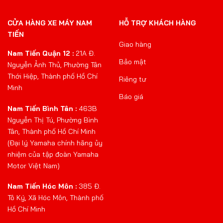
CỬA HÀNG XE MÁY NAM
HỖ TRỢ KHÁCH HÀNG
TIẾN
Giao hàng
Nam Tiến Quận 12 :
21A Đ.
Bảo mật
Nguyễn Ảnh Thủ, Phường Tân
Thới Hiệp, Thành phố Hồ Chí
Riêng tư
Minh
Báo giá
Nam Tiến Bình Tân :
463B
Nguyễn Thị Tú, Phường Bình
Tân, Thành phố Hồ Chí Minh
(Đại lý Yamaha chính hãng ủy
nhiệm của tập đoàn Yamaha
Motor Việt Nam)
Nam Tiến Hóc Môn :
385 Đ.
Tô Ký, Xã Hóc Môn, Thành phố
Hồ Chí Minh