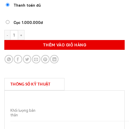
Thanh toán đủ
Cọc 1.000.000đ
HONDA SH125 ĐẶC BIỆT 2024 số lượng
THÊM VÀO GIỎ HÀNG
THÔNG SỐ KỸ THUẬT
Khối lượng bản
thân