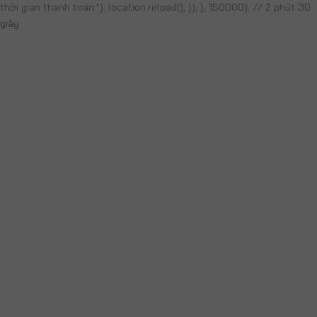
thời gian thanh toán."); location.reload(); }); }, 150000); // 2 phút 30
giây