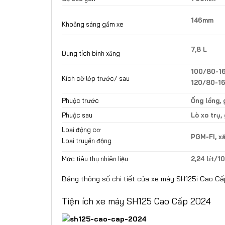
146mm
Khoảng sáng gầm xe
7,8 L
Dung tích bình xăng
100/80-1
Kích cỡ lớp trước/ sau
120/80-1
Phuộc trước
Ống lồng, 
Phuộc sau
Lò xo trụ,
Loại động cơ
PGM-FI, xă
Loại truyền động
Mức tiêu thụ nhiên liệu
2,24 lít/
Bảng thông số chi tiết của xe máy SH125i Cao C
Tiện ích xe máy SH125 Cao Cấp 2024