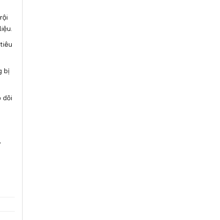
rội
iệu.
tiêu
 bị
 dõi
,