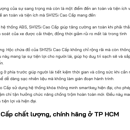
tượng của sự sang trọng mà còn là một điểm đến an toàn và tiện ích 
 về an toàn và tiện ích mà SH125i Cao Cấp mang đến:
 hệ thống ABS, SH125i Cao Cấp giúp tăng cường an toàn khi phải th
oát của xe được cải thiện, đồng thời giảm rủi ro mất lái trong tình
ong: Hộc chứa đồ của SH125i Cao Cấp không chỉ rộng rãi mà còn thôn
này mang lại sự tiện lợi cho người lái, giúp họ duy trì sạch sẽ và sắ
n.
g ở phía trước giúp người lái tiết kiệm thời gian và công sức khi cần
thể dễ dàng sạc nhiên liệu mà không làm gián đoạn hành trình.
o Cấp sử dụng hệ thống khóa thông minh smartkey hiện đại, cho phé
à thậm chí tận hưởng chức năng chống trộm hoàn toàn mới. Điều này m
tiện lợi và hiện đại.
Cấp chất lượng, chính hãng ở TP HCM