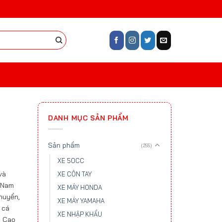
DANH MỤC SẢN PHẨM
Sản phẩm
(255)
XE 50CC
và
XE CÔN TAY
i Nam
XE MÁY HONDA
chuyển,
XE MÁY YAMAHA
 cá
XE NHẬP KHẨU
5 Cao