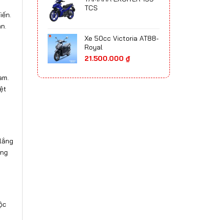
65.700.000 ₫
TCS
iến.
đến
75.300.000 ₫
n.
Xe 50cc Victoria AT88-
Royal
21.500.000
₫
am.
ệt
lắng
ẳng
ộc