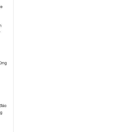
xe
h
ừ
hững
 đáo
ng