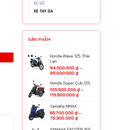
XE SỐ
XE TAY GA
SẢN PHẨM
Honda Wave 125 Thái
Lan
94.500.000
₫
–
Khoảng
95.000.000
₫
giá:
Honda Super Cub 125
từ
94.500.000 ₫
105.500.000
₫
–
đến
Khoảng
115.500.000
₫
95.000.000 ₫
giá:
từ
Yamaha NMAX
105.500.000 ₫
65.700.000
₫
–
đến
Khoảng
75.300.000
₫
115.500.000 ₫
giá:
từ
YAMAHA EXCITER 155