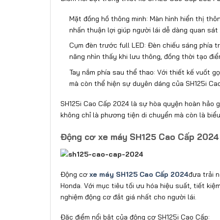
Mặt đồng hồ thông minh: Màn hình hiển thị thô
nhấn thuận lợi giúp người lái dễ dàng quan sát 
Cụm đèn trước full LED: Đèn chiếu sáng phía t
năng nhìn thấy khi lưu thông, đồng thời tạo đ
Tay nắm phía sau thể thao: Với thiết kế vuốt 
mà còn thể hiện sự duyên dáng của SH125i Ca
SH125i Cao Cấp 2024 là sự hòa quyện hoàn hảo giữa
không chỉ là phương tiện di chuyển mà còn là bi
Động cơ xe máy SH125 Cao Cấp 2024
Động cơ
xe máy SH125 Cao Cấp 2024
đưa trải 
Honda. Với mục tiêu tối ưu hóa hiệu suất, tiết k
nghiệm động cơ đắt giá nhất cho người lái.
Đặc điểm nổi bật của động cơ SH125i Cao Cấp: