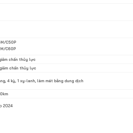
6M/C50P
6M/C60P
giảm chấn thủy lực
 giảm chấn thủy lực
ng, 4 kỳ, 1 xy-lanh, làm mát bằng dung dịch
100km
ấp 2024