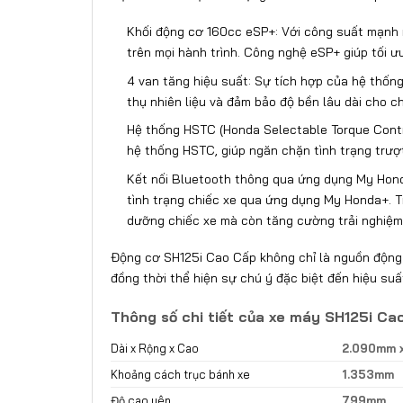
Khối động cơ 160cc eSP+: Với công suất mạnh 
trên mọi hành trình. Công nghệ eSP+ giúp tối ư
4 van tăng hiệu suất: Sự tích hợp của hệ thống
thụ nhiên liệu và đảm bảo độ bền lâu dài cho ch
Hệ thống HSTC (Honda Selectable Torque Contro
hệ thống HSTC, giúp ngăn chặn tình trạng trượ
Kết nối Bluetooth thông qua ứng dụng My Honda+
tình trạng chiếc xe qua ứng dụng My Honda+. Tí
dưỡng chiếc xe mà còn tăng cường trải nghiệm 
Động cơ SH125i Cao Cấp không chỉ là nguồn động 
đồng thời thể hiện sự chú ý đặc biệt đến hiệu suất
Thông số chi tiết của xe máy SH125i C
Dài x Rộng x Cao
2.090mm 
Khoảng cách trục bánh xe
1.353mm
Độ cao yên
799mm