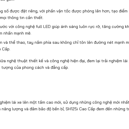
ng số được đặt riêng, với phần vận tốc được phóng lên hơn, tạo điểm
mọi thông tin cần thiết.
rước với công nghệ full LED giúp ánh sáng luôn rực rỡ, tăng cường k
iểm nhấn mạnh mẽ.
gọn và thể thao, tay nắm phía sau không chỉ tôn lên đường nét mạnh 
o Cấp.
 nghệ thuật thiết kế và công nghệ hiện đại, đem lại trải nghiệm lái
ểu tượng của phong cách và đẳng cấp.
nghiệm lái xe lên một tầm cao mới, sử dụng những công nghệ mới nhấ
iệm năng lượng và đảm bảo độ bền bỉ, SH125i Cao Cấp đem đến những tr