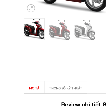
MÔ TẢ
THÔNG SỐ KỸ THUẬT
Review chi tiết