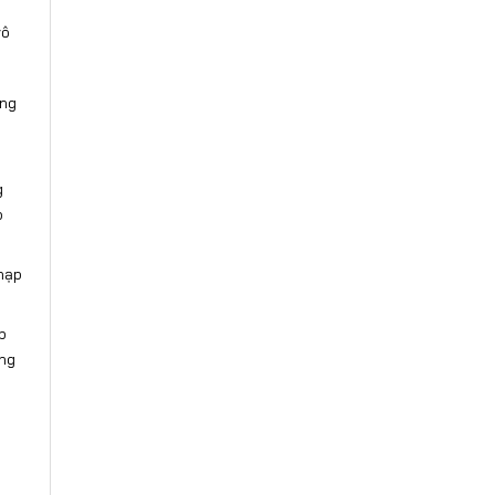
vô
ắng
g
p
 nạp
p
ang