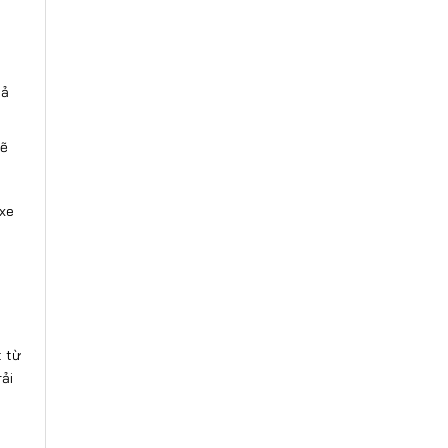
hả
mẽ
 xe
t từ
ải