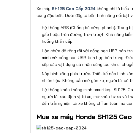
Xe máy
SH125 Cao Cấp 2024
không chỉ là biểu 
cùng đặc biệt. Dưới đây là bốn tính năng nổi bật
Hệ thống ABS (Chống bó cứng phanh): Trang bị
gấp hoặc trên đường trơn trượt. Khả năng kiểm s
huống khẩn cấp.
Hộc chứa đồ rộng rãi với cổng sạc USB bên tr
minh với cổng sạc USB tích hợp bên trong. Điều 
xếp các vật dụng cá nhân cùng lúc khi di chuyể
Nắp bình xăng phía trước: Thiết kế nắp bình xăn
nhiên liệu. Không cần mở yên xe, người lái có 
Hệ thống khóa thông minh smartkey: SH125i Ca
người lái xác định vị trí xe, mở khóa từ xa v
đến trải nghiệm lái xe không chỉ an toàn mà còn 
Mua xe máy Honda SH125 Cao 