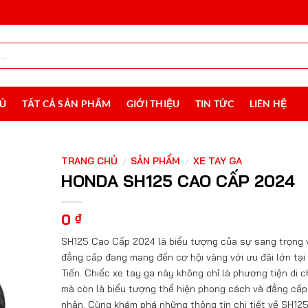
HỦ
TẤT CẢ SẢN PHẨM
GIỚI THIỆU
TIN TỨC
LIÊN HỆ
TRANG CHỦ
SẢN PHẨM
XE TAY GA
/
/
HONDA SH125 CAO CẤP 2024
0
₫
SH125 Cao Cấp 2024 là biểu tượng của sự sang trọng 
đẳng cấp đang mang đến cơ hội vàng với ưu đãi lớn tạ
Tiến. Chiếc xe tay ga này không chỉ là phương tiện di 
mà còn là biểu tượng thể hiện phong cách và đẳng cấp
nhân. Cùng khám phá những thông tin chi tiết về SH12