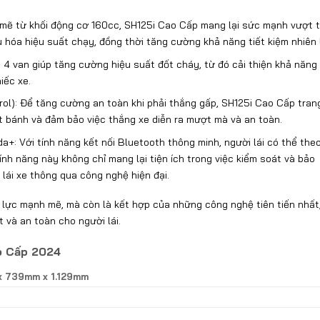
mẽ từ khối động cơ 160cc, SH125i Cao Cấp mang lại sức mạnh vượt t
u hóa hiệu suất chạy, đồng thời tăng cường khả năng tiết kiệm nhiên l
 4 van giúp tăng cường hiệu suất đốt cháy, từ đó cải thiện khả năng 
iếc xe.
l): Để tăng cường an toàn khi phải thắng gấp, SH125i Cao Cấp trang
t bánh và đảm bảo việc thắng xe diễn ra mượt mà và an toàn.
: Với tính năng kết nối Bluetooth thông minh, người lái có thể theo
nh năng này không chỉ mang lại tiện ích trong việc kiểm soát và bảo
lái xe thông qua công nghệ hiện đại.
lực mạnh mẽ, mà còn là kết hợp của những công nghệ tiên tiến nhất
 và an toàn cho người lái.
ao Cấp 2024
x 739mm x 1.129mm