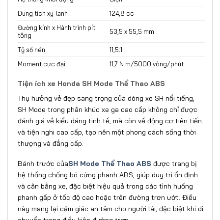
Dung tích xy-lanh
124,8 cc
Đường kính x Hành trình pít
53,5 x 55,5 mm
tông
Tỷ số nén
11,5:1
Moment cực đại
11,7 N.m/5000 vòng/phút
Tiện ích xe Honda SH Mode Thể Thao ABS
Thụ hưởng vẻ đẹp sang trọng của dòng xe SH nổi tiếng,
SH Mode trong phân khúc xe ga cao cấp không chỉ được
đánh giá về kiểu dáng tinh tế, mà còn về động cơ tiên tiến
và tiện nghi cao cấp, tạo nên một phong cách sống thời
thượng và đẳng cấp.
Bánh trước của
SH Mode Thể Thao ABS
được trang bị
hệ thống chống bó cứng phanh ABS, giúp duy trì ổn định
và cân bằng xe, đặc biệt hiệu quả trong các tình huống
phanh gấp ở tốc độ cao hoặc trên đường trơn ướt. Điều
này mang lại cảm giác an tâm cho người lái, đặc biệt khi di