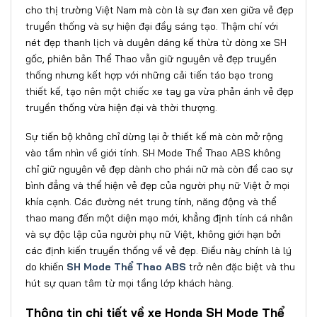
cho thị trường Việt Nam mà còn là sự đan xen giữa vẻ đẹp
truyền thống và sự hiện đại đầy sáng tạo. Thậm chí với
nét đẹp thanh lịch và duyên dáng kế thừa từ dòng xe SH
gốc, phiên bản Thể Thao vẫn giữ nguyên vẻ đẹp truyền
thống nhưng kết hợp với những cải tiến táo bạo trong
thiết kế, tạo nên một chiếc xe tay ga vừa phản ánh vẻ đẹp
truyền thống vừa hiện đại và thời thượng.
Sự tiến bộ không chỉ dừng lại ở thiết kế mà còn mở rộng
vào tầm nhìn về giới tính. SH Mode Thể Thao ABS không
chỉ giữ nguyên vẻ đẹp dành cho phái nữ mà còn đề cao sự
bình đẳng và thể hiện vẻ đẹp của người phụ nữ Việt ở mọi
khía cạnh. Các đường nét trung tính, năng động và thể
thao mang đến một diện mạo mới, khẳng định tính cá nhân
và sự độc lập của người phụ nữ Việt, không giới hạn bởi
các định kiến truyền thống về vẻ đẹp. Điều này chính là lý
do khiến
SH Mode Thể Thao ABS
trở nên đặc biệt và thu
hút sự quan tâm từ mọi tầng lớp khách hàng.
Thông tin chi tiết về xe Honda SH Mode Thể