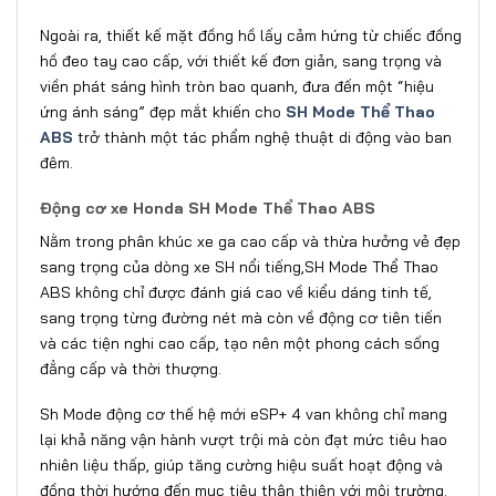
Ngoài ra, thiết kế mặt đồng hồ lấy cảm hứng từ chiếc đồng
hồ đeo tay cao cấp, với thiết kế đơn giản, sang trọng và
viền phát sáng hình tròn bao quanh, đưa đến một “hiệu
ứng ánh sáng” đẹp mắt khiến cho
SH Mode Thể Thao
ABS
trở thành một tác phẩm nghệ thuật di động vào ban
đêm.
Động cơ xe Honda SH Mode Thể Thao ABS
Nằm trong phân khúc xe ga cao cấp và thừa hưởng vẻ đẹp
sang trọng của dòng xe SH nổi tiếng,
SH Mode Thể Thao
ABS không chỉ được đánh giá cao về kiểu dáng tinh tế,
sang trọng từng đường nét mà còn về động cơ tiên tiến
và các tiện nghi cao cấp, tạo nên một phong cách sống
đẳng cấp và thời thượng.
Sh Mode động cơ thế hệ mới eSP+ 4 van không chỉ mang
lại khả năng vận hành vượt trội mà còn đạt mức tiêu hao
nhiên liệu thấp, giúp tăng cường hiệu suất hoạt động và
đồng thời hướng đến mục tiêu thân thiện với môi trường.