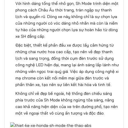
Với hình dáng tổng thể nhỏ gọn, Sh Mode trình diện một
phong cách Châu Âu thời trang, tràn ngập sự thanh
lịch và quyến rũ. Dòng xe này không chỉ là sự chọn lựa
của những người có vóc dáng nhỏ nhắn mà còn là niềm
tự hào của những người chọn lựa sự hoàn hảo từ dòng
xe SH đẳng cấp.
Đặc biệt, thiết kế phần đầu xe được lấy cảm hứng từ
những chai nước hoa cao cấp, tạo nên vẻ đẹp thanh
lịch và sang trọng, đồng thời cụm đèn trước sử dụng
công nghệ LED hiện đại, mang lại ánh sáng lấp lánh như
những viên ngọc trai quý giá. Việc áp dụng công nghệ xi
mạ chrome còn kết nối mềm mại giữa đèn trước và
phần thân xe, tạo nên sự liên kết hài hòa và tinh tế.
Không chỉ vẻ đẹp bề ngoài, hệ thống đèn chiếu sáng
phía trước của Sh Mode không ngừng tỏa sáng, nâng
cao khả năng hiện diện của xe trên đường phố, tạo nên
một vẻ ngoại thất vô cùng ấn tượng và độc đáo.