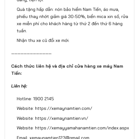
Quà tặng hấp dẫn: nón bảo hiểm Nam Tiến, áo mưa,
phiếu thay nhớt giảm giá 30-50%, biển mica xin số, rửa
xe miễn phí cho khách hàng từ thứ 2 đến thứ 6 hàng
tuần.
Nhận thu xe cũ đổi xe mới.
—————————————
Cách thức liên hệ và địa chỉ cửa hàng xe máy Nam
Tiến:
Liên hệ:
Hotline: 1900 2145
Website:
https://xemaynamtien.com/
Website:
https://xemaynamtien.vn/
Website:
https://xemayyamahanamtien.com/index.aspx
Email: xemaynamtien123@gmail.com