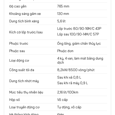
Độ cao yên
765 mm
Khoảng sáng gầm xe
130 mm
Dung tích bình xăng
5,6 lít
Lốp trước 80/90-16M/C 43P
Kích cỡ lốp trước/sau
Lốp sau 100/90-14M/C 57P
Phuộc trước
Ống lồng, giảm chấn thủy lực
Phuộc sau
Phuộc đơn
4 kỳ, 4 van, làm mát bằng dung
Loại động cơ
dịch
Công suất tối đa
8,2kW/8500 vòng/phút
Sau khi xả 0,8 L
Dung tích nhớt máy
Sau khi rã máy 0,9 L
Mức tiêu thụ nhiên liệu
2,16 lít/100km
Hộp số
Vô cấp
Loại truyền động cơ
Tự động, vô cấp
Hệ thống khởi động
Điện