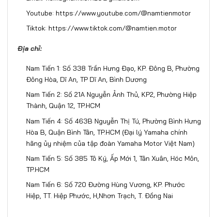
Youtube:
https://www.youtube.com/@namtienmotor
Tiktok:
https://www.tiktok.com/@namtien.motor
Địa chỉ:
Nam Tiến 1: Số 338 Trần Hưng Đạo, KP. Đông B, Phường
Đông Hòa, Dĩ An, TP Dĩ An, Bình Dương
Nam Tiến 2: Số 21A Nguyễn Ảnh Thủ, KP2, Phường Hiệp
Thành, Quận 12, TP.HCM
Nam Tiến 4: Số 463B Nguyễn Thị Tú, Phường Bình Hưng
Hòa B, Quận Bình Tân, TP.HCM (Đại lý Yamaha chính
hãng ủy nhiệm của tập đoàn Yamaha Motor Việt Nam)
Nam Tiến 5: Số 385 Tô Ký, Ấp Mới 1, Tân Xuân, Hóc Môn,
TP.HCM
Nam Tiến 6: Số 720 Đường Hùng Vương, KP. Phước
Hiệp, TT. Hiệp Phước, H,Nhơn Trạch, T. Đồng Nai​​​