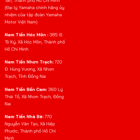
Tân, Thành phố Hồ Chí Minh
(Đại lý Yamaha chính hãng ủy
nhiệm của tập đoàn Yamaha
Motor Việt Nam)
Nam Tiến Hóc Môn :
385 Đ.
Tô Ký, Xã Hóc Môn, Thành phố
Hồ Chí Minh
Nam Tiến Nhơn Trạch:
720
Đ. Hùng Vương, Xã Nhơn
Trạch, Tỉnh Đồng Nai
Nam Tiến Bến Cam:
360 Lý
Thái Tổ, Xã Nhơn Trạch, Đồng
Nai
Nam Tiến Nhà Bè:
770
Nguyễn Văn Tạo, Xã Hiệp
Phước, Thành phố Hồ Chí
Minh